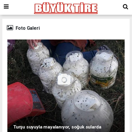
meritking
giriş
kingroyal
giriş
Foto Galeri
Turşu suyuyla mayalanıyor, soğuk sularda