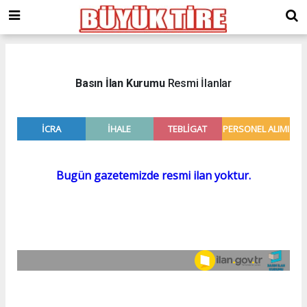
meritking
giriş
kingroyal
giriş
Basın İlan Kurumu
Resmi İlanlar