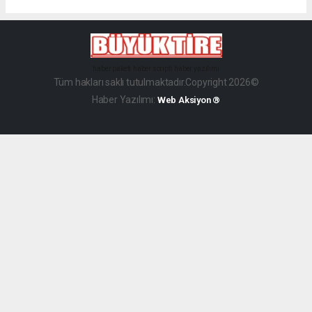
haber paketi
haber scripti
haber yazılımı
Tüm hakları saklı tutulmaktadır.Copyright 2026©
Haber Yazılımı:
Web Aksiyon ®