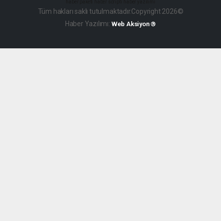
haber paketi
haber scripti
haber yazılımı
Tüm hakları saklı tutulmaktadır.Copyright 2026©
Haber Yazılımı:
Web Aksiyon ®