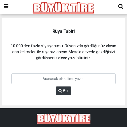
meritking
giriş
kingroyal
giriş
Rüya
Tabiri
10.000 den fazla rüya yorumu. Rüyanızda gördüğünüz olayın
ana kelimeleri ile rüyanızı arayın. Mesela devede gezdiğinizi
gördüyseniz
deve
yazabilirsiniz.
Bul