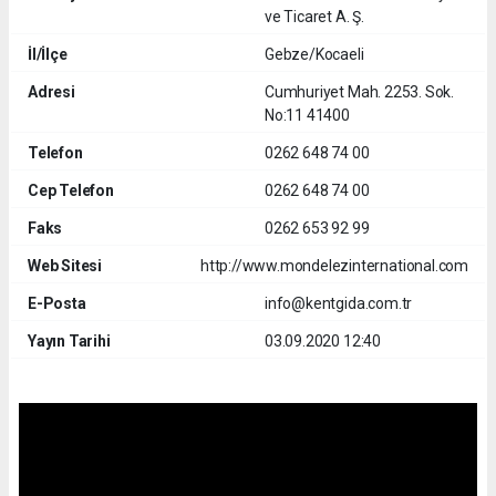
ve Ticaret A. Ş.
İl/İlçe
Gebze/Kocaeli
Adresi
Cumhuriyet Mah. 2253. Sok.
No:11 41400
Telefon
0262 648 74 00
Cep Telefon
0262 648 74 00
Faks
0262 653 92 99
Web Sitesi
http://www.mondelezinternational.com
E-Posta
info@kentgida.com.tr
Yayın Tarihi
03.09.2020 12:40