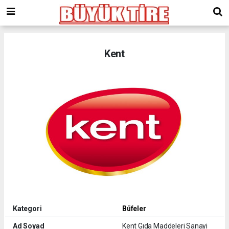
meritking
giriş
kingroyal
giriş
Kent
Kategori
Büfeler
Ad Soyad
Kent Gıda Maddeleri Sanayi