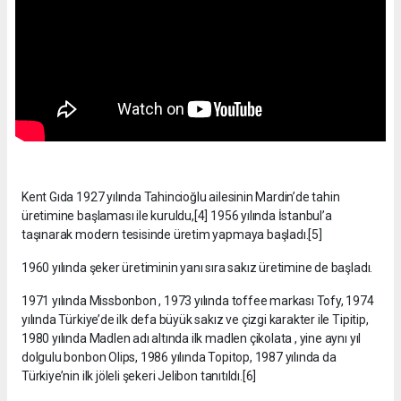
Kent Gıda 1927 yılında Tahincioğlu ailesinin Mardin’de tahin
üretimine başlaması ile kuruldu,[4] 1956 yılında İstanbul’a
taşınarak modern tesisinde üretim yapmaya başladı.[5]
1960 yılında şeker üretiminin yanı sıra sakız üretimine de başladı.
1971 yılında Missbonbon , 1973 yılında toffee markası Tofy, 1974
yılında Türkiye’de ilk defa büyük sakız ve çizgi karakter ile Tipitip,
1980 yılında Madlen adı altında ilk madlen çikolata , yine aynı yıl
dolgulu bonbon Olips, 1986 yılında Topitop, 1987 yılında da
Türkiye’nin ilk jöleli şekeri Jelibon tanıtıldı.[6]