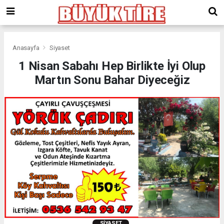
meritking
giriş
kingroyal
giriş
Anasayfa
Siyaset
1 Nisan Sabahı Hep Birlikte İyi Olup
Martın Sonu Bahar Diyeceğiz
SIYASET