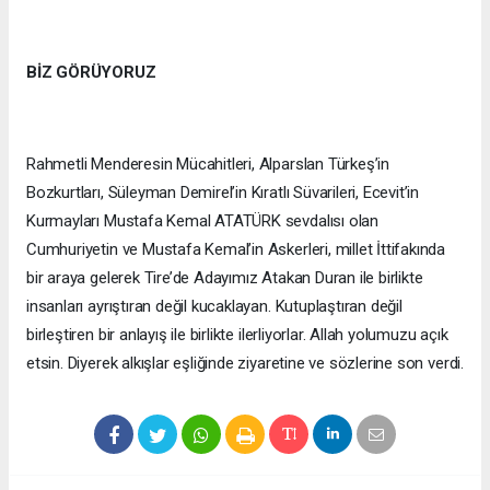
BİZ GÖRÜYORUZ
Rahmetli Menderesin Mücahitleri, Alparslan Türkeş’in
Bozkurtları, Süleyman Demirel’in Kıratlı Süvarileri, Ecevit’in
Kurmayları Mustafa Kemal ATATÜRK sevdalısı olan
Cumhuriyetin ve Mustafa Kemal’in Askerleri, millet İttifakında
bir araya gelerek Tire’de Adayımız Atakan Duran ile birlikte
insanları ayrıştıran değil kucaklayan. Kutuplaştıran değil
birleştiren bir anlayış ile birlikte ilerliyorlar. Allah yolumuzu açık
etsin. Diyerek alkışlar eşliğinde ziyaretine ve sözlerine son verdi.