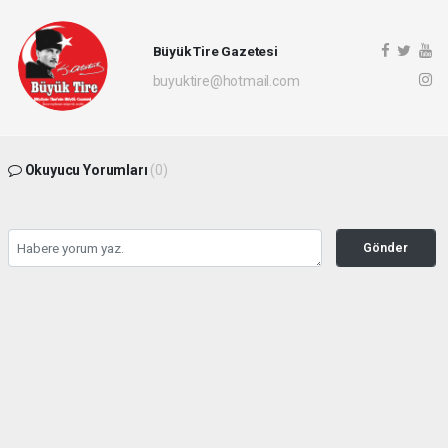
Büyük Tire Gazetesi
buyuktire@hotmail.com
Okuyucu Yorumları
(0)
Gönder
Yorum yazarak Topluluk Kuralları’nı kabul etmiş bulunuyor ve buyuktire.com
sitesine yaptığınız yorumunuzla ilgili doğrudan veya dolaylı tüm sorumluluğu tek
başınıza üstleniyorsunuz. Yazılan tüm yorumlardan site yönetimi hiçbir şekilde
sorumlu tutulamaz.
Anasayfa
Siyaset