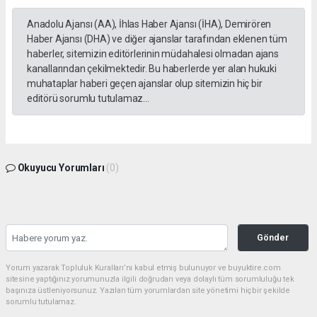
Anadolu Ajansı (AA), İhlas Haber Ajansı (İHA), Demirören
Haber Ajansı (DHA) ve diğer ajanslar tarafından eklenen tüm
haberler, sitemizin editörlerinin müdahalesi olmadan ajans
kanallarından çekilmektedir. Bu haberlerde yer alan hukuki
muhataplar haberi geçen ajanslar olup sitemizin hiç bir
editörü sorumlu tutulamaz...
Okuyucu Yorumları
(0)
Gönder
Yorum yazarak Topluluk Kuralları’nı kabul etmiş bulunuyor ve buyuktire.com
sitesine yaptığınız yorumunuzla ilgili doğrudan veya dolaylı tüm sorumluluğu tek
başınıza üstleniyorsunuz. Yazılan tüm yorumlardan site yönetimi hiçbir şekilde
sorumlu tutulamaz.