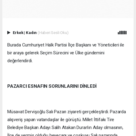
Erkek
|
Kadın
(Haberi Sesli Oku)
Burada Cumhuriyet Halk Partisi İlçe Başkanı ve Yöneticileri ile
bir araya gelerek Seçim Sürecini ve Ülke gündemini
değerlendirdi.
PAZARCI ESNAFIN SORUNLARINI DİNLEDİ
Müsavat Dervişoğlu Salı Pazarı ziyareti gerçekleştirdi. Pazarda
alışveriş yapan vatandaşlar ile görüştü. Millet İttifakı Tire
Belediye Başkan Adayı Salih Atakan Duran’ın Aday olmasının,
İlçe de vermiş olduğu heyecanı ve coşkuyu Salı pazarında