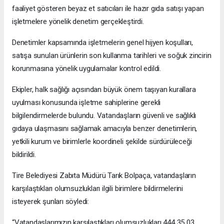
faaliyet gösteren beyaz et satıcıları ile hazır gıda satışı yapan
işletmelere yönelik denetim gerçekleştirdi.
Denetimler kapsamında işletmelerin genel hijyen koşulları,
satışa sunulan ürünlerin son kullanma tarihleri ve soğuk zincirin
korunmasına yönelik uygulamalar kontrol edildi.
Ekipler, halk sağlığı açısından büyük önem taşıyan kurallara
uyulması konusunda işletme sahiplerine gerekli
bilgilendirmelerde bulundu. Vatandaşların güvenli ve sağlıklı
gıdaya ulaşmasını sağlamak amacıyla benzer denetimlerin,
yetkili kurum ve birimlerle koordineli şekilde sürdürüleceği
bildirildi.
Tire Belediyesi Zabıta Müdürü Tarık Bolpaça, vatandaşların
karşılaştıkları olumsuzlukları ilgili birimlere bildirmelerini
isteyerek şunları söyledi:
“Vatandaşlarımızın karşılaştıkları olumsuzlukları 444 35 03