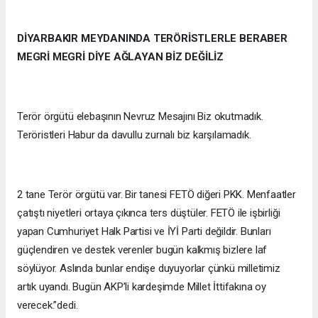
DİYARBAKIR MEYDANINDA TERÖRİSTLERLE BERABER
MEGRİ MEGRİ DİYE AĞLAYAN BİZ DEĞİLİZ
Terör örgütü elebaşının Nevruz Mesajını Biz okutmadık.
Teröristleri Habur da davullu zurnalı biz karşılamadık.
2 tane Terör örgütü var. Bir tanesi FETÖ diğeri PKK. Menfaatler
çatıştı niyetleri ortaya çıkınca ters düştüler. FETÖ ile işbirliği
yapan Cumhuriyet Halk Partisi ve İYİ Parti değildir. Bunları
güçlendiren ve destek verenler bugün kalkmış bizlere laf
söylüyor. Aslında bunlar endişe duyuyorlar çünkü milletimiz
artık uyandı. Bugün AKP’li kardeşimde Millet İttifakına oy
verecek.”dedi.