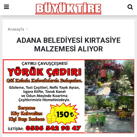
meritking
giriş
kingroyal
giriş
Anasayfa
ADANA BELEDİYESİ KIRTASİYE
MALZEMESİ ALIYOR