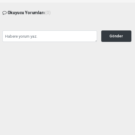
Okuyucu Yorumları
(0)
Gönder
Yorum yazarak Topluluk Kuralları’nı kabul etmiş bulunuyor ve buyuktire.com
sitesine yaptığınız yorumunuzla ilgili doğrudan veya dolaylı tüm sorumluluğu tek
başınıza üstleniyorsunuz. Yazılan tüm yorumlardan site yönetimi hiçbir şekilde
sorumlu tutulamaz.
Anasayfa
Siyaset
Hasan Sarp Yeniden Demokrat
Parti Tire İlçe Başkanı Oldu