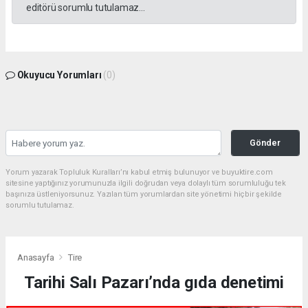
editörü sorumlu tutulamaz...
Okuyucu Yorumları
(0)
Gönder
Yorum yazarak Topluluk Kuralları’nı kabul etmiş bulunuyor ve buyuktire.com
sitesine yaptığınız yorumunuzla ilgili doğrudan veya dolaylı tüm sorumluluğu tek
başınıza üstleniyorsunuz. Yazılan tüm yorumlardan site yönetimi hiçbir şekilde
sorumlu tutulamaz.
Anasayfa
Tire
Tarihi Salı Pazarı’nda gıda denetimi