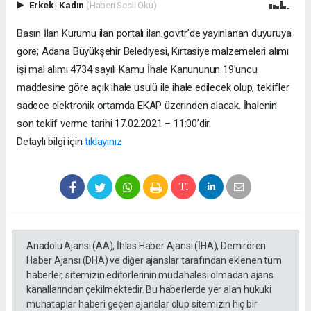
Erkek
|
Kadın
(Haberi Sesli Oku)
Basın İlan Kurumu ilan portalı ilan.gov.tr’de yayınlanan duyuruya
göre; Adana Büyükşehir Belediyesi, Kırtasiye malzemeleri alımı
işi mal alımı 4734 sayılı Kamu İhale Kanununun 19’uncu
maddesine göre açık ihale usulü ile ihale edilecek olup, teklifler
sadece elektronik ortamda EKAP üzerinden alacak. İhalenin
son teklif verme tarihi 17.02.2021 – 11:00’dir.
Detaylı bilgi için
tıklayınız
Anadolu Ajansı (AA), İhlas Haber Ajansı (İHA), Demirören
Haber Ajansı (DHA) ve diğer ajanslar tarafından eklenen tüm
haberler, sitemizin editörlerinin müdahalesi olmadan ajans
kanallarından çekilmektedir. Bu haberlerde yer alan hukuki
muhataplar haberi geçen ajanslar olup sitemizin hiç bir