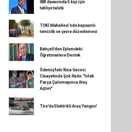
İBB davasında 5 kişi için
tahliye talebi
TOKİ Mahallesi’nde kapsamlı
temizlik ve çevre düzenlemesi
Bahçeli'den Eylemdeki
Öğretmenlere Destek
Ödemiş'teki Kına Gecesi
Cinayetinde Şok İfade: "İstek
Parça Çalınmayınca Ateş
Açtım"
Tire'de Elektrikli Araç Yangını!