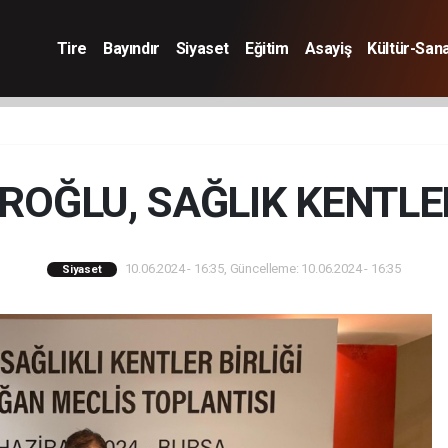
Tire
Bayındır
Siyaset
Eğitim
Asayiş
Kültür-San
OĞLU, SAĞLIK KENTLER
10.06.2024 - 16:35, Güncelleme: 10.06.2024 - 16:35
Siyaset