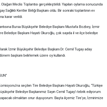
 41. Olağan Meclis Toplantısı gerçekleştirildi. Yapılan oylama sonucunda
 Sağlıklı Kentler Birliği Başkanı oldu. Bir sonraki toplantının ev
a karar verildi.
Toplantısına Bursa Büyükşehir Belediye Başkanı Mustafa Bozbey, İzmir
e Belediye Başkanı Hayati Okuroğlu, çok sayıda il ve ilçe belediye
ı olarak İzmir Büyükşehir Belediye Başkanı Dr. Cemil Tugay aday
ni dönem başkanı belirlemek üzere oy kullandı.
SUN”
e Komisyonu’na seçilen Tire Belediye Başkanı Hayati Okuroğlu, “Türkiye
r Büyükşehir Belediye Başkanımız Sayın Cemil Tugay'ı tebrik ediyorum.
yapacak olmaktan onur duyuyorum. Başta ilçemiz Tire'ye, İzmirimize