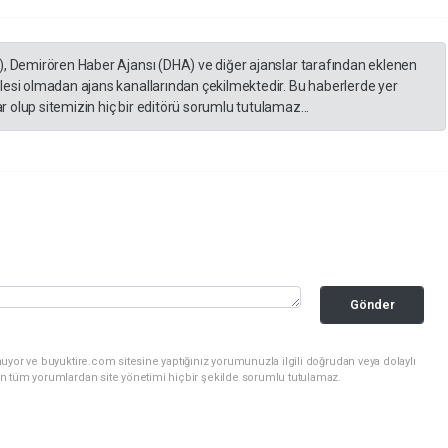
), Demirören Haber Ajansı (DHA) ve diğer ajanslar tarafından eklenen
lesi olmadan ajans kanallarından çekilmektedir. Bu haberlerde yer
 olup sitemizin hiç bir editörü sorumlu tutulamaz...
Gönder
uyor ve buyuktire.com sitesine yaptığınız yorumunuzla ilgili doğrudan veya dolaylı
n tüm yorumlardan site yönetimi hiçbir şekilde sorumlu tutulamaz.