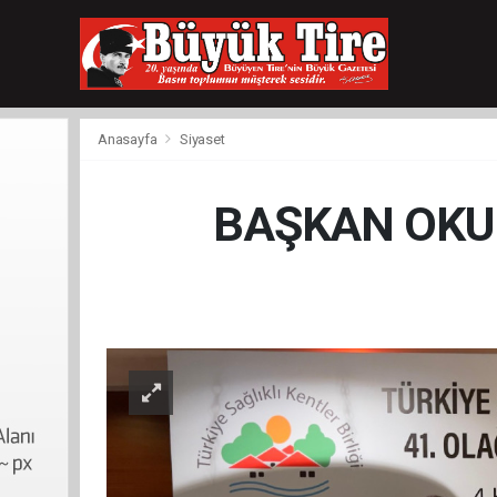
meritking
giriş
kingroyal
giriş
Anasayfa
Siyaset
BAŞKAN OKUR