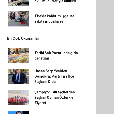
okul müdürleriyle buluştu
Tire’de kaldırım işgaline
zabıta müdahalesi
En Çok Okunanlar
Tarihi Salı Pazarı’nda gıda
denetimi
Hasan Sarp Yeniden
Demokrat Parti Tire İlçe
Başkanı Oldu
Şampiyon Güreşçilerden
Başkan Osman Öztürk'e
Ziyaret