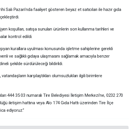
ihi Salı Pazarı’nda faaliyet gösteren beyaz et satıcıları ile hazır gıda
ekleştirdi.
yen koşulları, satışa sunulan ürünlerin son kullanma tarihleri ve
ar kontrol edildi.
aşıyan kurallara uyulması konusunda işletme sahiplerine gerekli
üvenli ve sağlıklı gıdaya ulaşmasını sağlamak amacıyla benzer
neli şekilde sürdürüleceği bildirildi.
atandaşların karşılaştıkları olumsuzlukları ilgili birimlere
kları 444 35 03 numaralı Tire Belediyesi İletişim Merkezi’ne, 0232 270
üğü iletişim hattına veya Alo 174 Gıda Hattı üzerinden Tire İlçe
ica ediyoruz.”