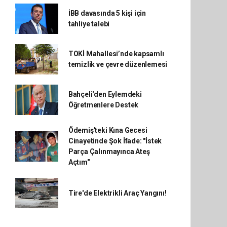
İBB davasında 5 kişi için
tahliye talebi
TOKİ Mahallesi’nde kapsamlı
temizlik ve çevre düzenlemesi
Bahçeli'den Eylemdeki
Öğretmenlere Destek
Ödemiş'teki Kına Gecesi
Cinayetinde Şok İfade: "İstek
Parça Çalınmayınca Ateş
Açtım"
Tire'de Elektrikli Araç Yangını!