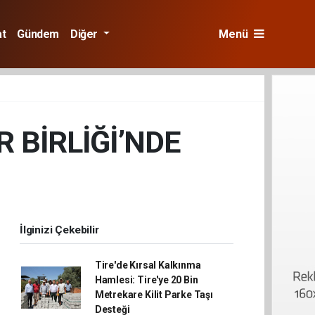
at
Gündem
Diğer
Menü
 BİRLİĞİ’NDE
İlginizi Çekebilir
Tire'de Kırsal Kalkınma
Hamlesi: Tire'ye 20 Bin
Metrekare Kilit Parke Taşı
Desteği