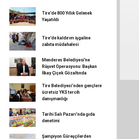
Tire’de 800 Yıllık Gelenek
Yaşatıldı
Tire’de kaldırım işgaline
zabıta müdahalesi
Menderes Belediyesi'ne
Rüşvet Operasyonu: Başkan
İlkay Çiçek Gözaltında
Tire Belediyesi’nden gençlere
ücretsiz YKS tercih
danışmanlığı
Tarihi Salı Pazarı’nda gıda
denetimi
Şampiyon Güreşçilerden