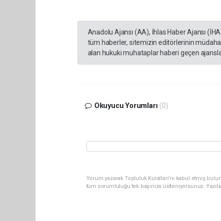
Anadolu Ajansı (AA), İhlas Haber Ajansı (İHA
tüm haberler, sitemizin editörlerinin müdaha
alan hukuki muhataplar haberi geçen ajanslar
Okuyucu Yorumları
(0)
Yorum yazarak Topluluk Kuralları’nı kabul etmiş bulun
tüm sorumluluğu tek başınıza üstleniyorsunuz. Yazıla