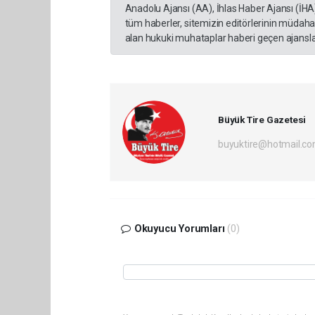
Anadolu Ajansı (AA), İhlas Haber Ajansı (İHA
tüm haberler, sitemizin editörlerinin müdaha
alan hukuki muhataplar haberi geçen ajanslar
Büyük Tire Gazetesi
buyuktire@hotmail.c
Okuyucu Yorumları
(0)