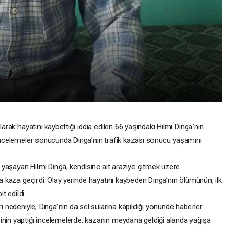
larak hayatını kaybettiği iddia edilen 66 yaşındaki Hilmi Dınga’nın
n incelemeler sonucunda Dınga’nın trafik kazası sonucu yaşamını
de yaşayan Hilmi Dınga, kendisine ait araziye gitmek üzere
da kaza geçirdi. Olay yerinde hayatını kaybeden Dınga’nın ölümünün, ilk
t edildi.
rı nedeniyle, Dınga’nın da sel sularına kapıldığı yönünde haberler
inin yaptığı incelemelerde, kazanın meydana geldiği alanda yağışa