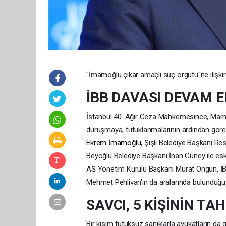
"İmamoğlu çıkar amaçlı suç örgütü"ne ilişkin,
İBB DAVASI DEVAM E
İstanbul 40. Ağır Ceza Mahkemesince, Marm
duruşmaya, tutuklanmalarının ardından görev
Ekrem İmamoğlu
, Şişli Belediye Başkanı R
Beyoğlu Belediye Başkanı İnan Güney ile es
AŞ Yönetim Kurulu Başkanı Murat Ongun, İ
Mehmet Pehlivan'ın da aralarında bulunduğu ba
SAVCI, 5 KİŞİNİN TAH
Bir kısım tutuksuz sanıklarla avukatların da ge