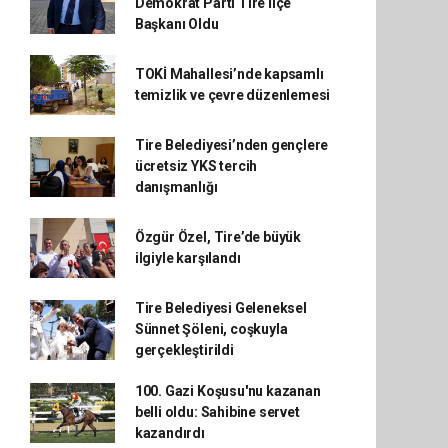
Demokrat Parti Tire İlçe
Başkanı Oldu
TOKİ Mahallesi’nde kapsamlı
temizlik ve çevre düzenlemesi
Tire Belediyesi’nden gençlere
ücretsiz YKS tercih
danışmanlığı
Özgür Özel, Tire’de büyük
ilgiyle karşılandı
Tire Belediyesi Geleneksel
Sünnet Şöleni, coşkuyla
gerçekleştirildi
100. Gazi Koşusu'nu kazanan
belli oldu: Sahibine servet
kazandırdı