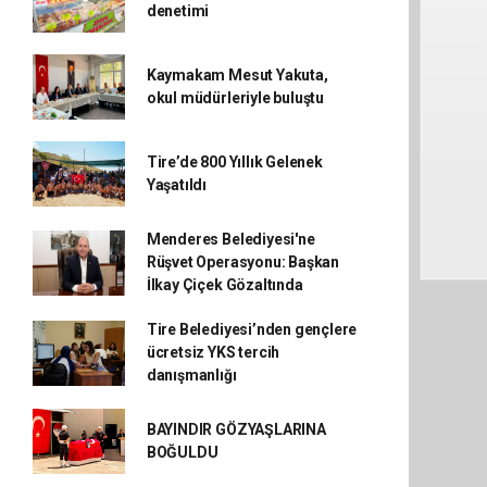
denetimi
Kaymakam Mesut Yakuta,
okul müdürleriyle buluştu
Tire’de 800 Yıllık Gelenek
Yaşatıldı
Menderes Belediyesi'ne
Rüşvet Operasyonu: Başkan
İlkay Çiçek Gözaltında
Tire Belediyesi’nden gençlere
ücretsiz YKS tercih
danışmanlığı
BAYINDIR GÖZYAŞLARINA
BOĞULDU