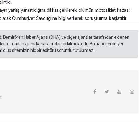
rtildi.
ın yanlış yansıtıldığına dikkat çekilerek, ölümün motosiklet kazası
 olarak Cumhuriyet Savcılığı’na bilgi verilerek soruşturma başlatıldı.
), Demirören Haber Ajansı (DHA) ve diğer ajanslar tarafından eklenen
lesi olmadan ajans kanallarından çekilmektedir. Bu haberlerde yer
 olup sitemizin hiç bir editörü sorumlu tutulamaz...
om