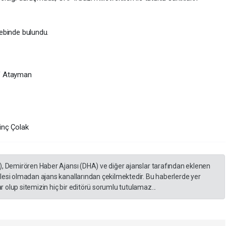
lebinde bulundu.
if Atayman
inç Çolak
), Demirören Haber Ajansı (DHA) ve diğer ajanslar tarafından eklenen
lesi olmadan ajans kanallarından çekilmektedir. Bu haberlerde yer
 olup sitemizin hiç bir editörü sorumlu tutulamaz...