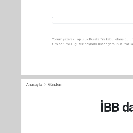
Yorum yazarak Topluluk Kuralları’nı kabul etmiş bulun
tüm sorumluluğu tek başınıza üstleniyorsunuz. Yazıla
Anasayfa
Gündem
İBB da