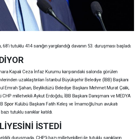
 68'i tutuklu 414 sanığın yargılandığı davanın 53. duruşması başladı.
DİYOR
ara Kapalı Ceza İnfaz Kurumu karşısındaki salonda görülen
lerinden uzaklaştırılan İstanbul Büyükşehir Belediye (İBB) Başkanı
esul Emrah Şahan, Beylikdüzü Belediye Başkanı Mehmet Murat Çalık,
ki CHP milletvekili Aykut Erdoğdu, İBB Başkanı Danışmanı ve MEDYA
BB
Spor
Kulübü Başkanı Fatih Keleş ve İmamoğlu'nun avukatı
zı tutuklu sanıklar katıldı.
LİYESİNİ İSTEDİ
ldiği duruşmada, CHP'li bazı milletvekilleri ile tutuklu sanıkların