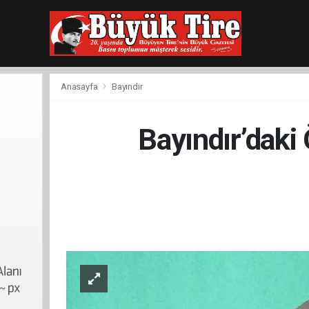
meritking
giriş
kingroyal
giriş
Anasayfa
Bayındır
Bayındır’daki