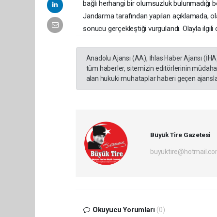
bağlı herhangi bir olumsuzluk bulunmadığı beli
Jandarma tarafından yapılan açıklamada, olay
sonucu gerçekleştiği vurgulandı. Olayla ilgili
Anadolu Ajansı (AA), İhlas Haber Ajansı (İHA
tüm haberler, sitemizin editörlerinin müdaha
alan hukuki muhataplar haberi geçen ajanslar
Büyük Tire Gazetesi
buyuktire@hotmail.c
Okuyucu Yorumları
(0)