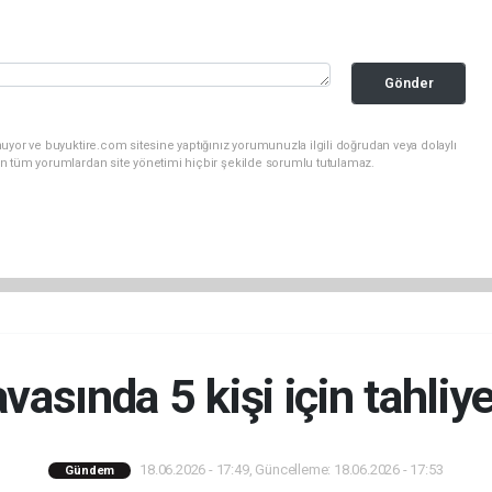
Gönder
uyor ve buyuktire.com sitesine yaptığınız yorumunuzla ilgili doğrudan veya dolaylı
n tüm yorumlardan site yönetimi hiçbir şekilde sorumlu tutulamaz.
vasında 5 kişi için tahliye
18.06.2026 - 17:49, Güncelleme: 18.06.2026 - 17:53
Gündem