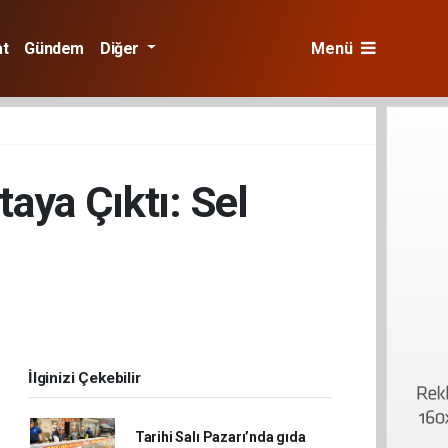
at
Gündem
Diğer
Menü
aya Çıktı: Sel
İlginizi Çekebilir
Tarihi Salı Pazarı’nda gıda