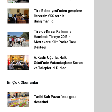
Tire Belediyesi’nden gençlere
ücretsiz YKS tercih
danışmanlığı
Tire'de Kırsal Kalkınma
Hamlesi: Tire'ye 20 Bin
Metrekare Kilit Parke Taşı
Desteği
A. Kadir Uğurlu, Halk
Günü’nde Vatandaşların Sorun
ve Taleplerini Dinledi
En Çok Okunanlar
Tarihi Salı Pazarı’nda gıda
denetimi