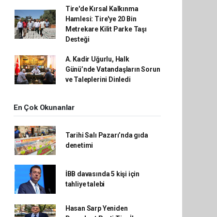
Tire'de Kırsal Kalkınma
Hamlesi: Tire'ye 20 Bin
Metrekare Kilit Parke Taşı
Desteği
A. Kadir Uğurlu, Halk
Günü’nde Vatandaşların Sorun
ve Taleplerini Dinledi
En Çok Okunanlar
Tarihi Salı Pazarı’nda gıda
denetimi
İBB davasında 5 kişi için
tahliye talebi
Hasan Sarp Yeniden