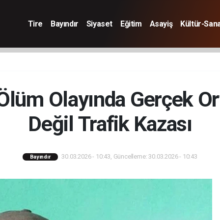
Tire
Bayındır
Siyaset
Eğitim
Asayiş
Kültür-San
 Ölüm Olayında Gerçek Ort
Değil Trafik Kazası
30.03.2026 - 10:43, Güncelleme: 30.03.2026 - 10:43
Bayındır