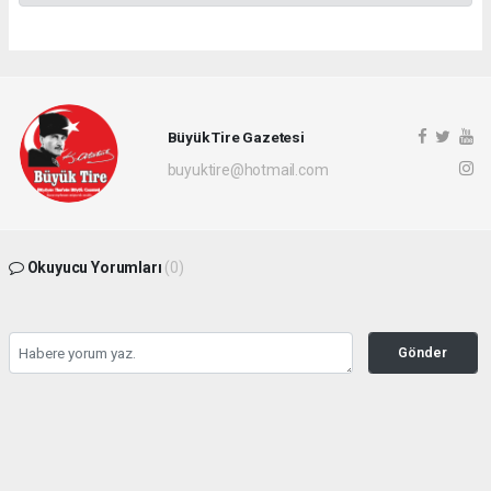
Büyük Tire Gazetesi
buyuktire@hotmail.com
Okuyucu Yorumları
(0)
Gönder
Yorum yazarak Topluluk Kuralları’nı kabul etmiş bulunuyor ve buyuktire.com
sitesine yaptığınız yorumunuzla ilgili doğrudan veya dolaylı tüm sorumluluğu tek
başınıza üstleniyorsunuz. Yazılan tüm yorumlardan site yönetimi hiçbir şekilde
sorumlu tutulamaz.