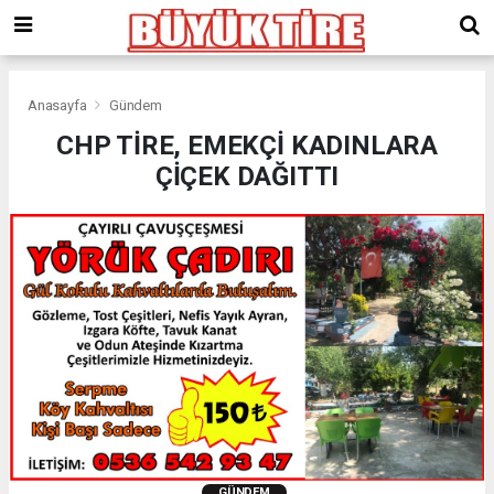
meritking
giriş
kingroyal
giriş
Anasayfa
Gündem
CHP TİRE, EMEKÇİ KADINLARA
ÇİÇEK DAĞITTI
GÜNDEM