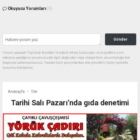
Okuyucu Yorumları
(0)
Gönder
Yorum yazarak Topluluk Kuralları’nı kabul etmiş bulunuyor ve buyuktire.com
sitesine yaptığınız yorumunuzla ilgili doğrudan veya dolaylı tüm sorumluluğu tek
başınıza üstleniyorsunuz. Yazılan tüm yorumlardan site yönetimi hiçbir şekilde
sorumlu tutulamaz.
Anasayfa
Tire
Tarihi Salı Pazarı’nda gıda denetimi