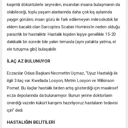
kaşıntılı döküntülerle seyreden, insandan insana bulaşmanın da
olabileceği, toplu yaşam alanlarında daha çok kış aylarında
yaygın görülen; insan gözü ile fark edilemeyen mikroskobik bir
eklem bacaklı olan Sarcoptes Scabiei Hominis'in neden olduğu
parazitik bir hastalıktır. Hastalık kişiden kişiye genellikle 15-20
dakikalık bir sürede bile yakın temasla (aynı yatakta yatma, el
ele tutuşma gibi) bulaşabilir.
İLAÇ AZ BULUNUYOR
Eczacılar Odası Başkanı Necmettin Uçmaz, “Uyuz Hastalığı ile
ilgili 3 ilaç var. Kwellada Losyon, Metrin Losyon ve Wilkinson
Pomat. Bu ilaçlar hastalık birden artış gösterdiği için maalesef
ecza depolarında da bulunamıyor. Bunun yerine doktorların
önerdiği vazelin kükürt karışımı hazırlıyoruz hastaların tedavisi
için” dedi.
HASTALIĞIN BELİTİLERİ