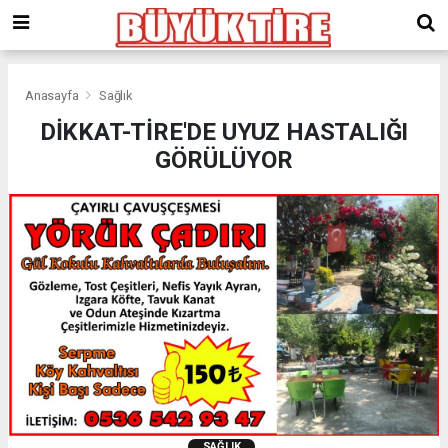
meritking
giriş
kingroyal
giriş
Anasayfa
Sağlık
DİKKAT-TİRE'DE UYUZ HASTALIĞI
GÖRÜLÜYOR
SAĞLIK