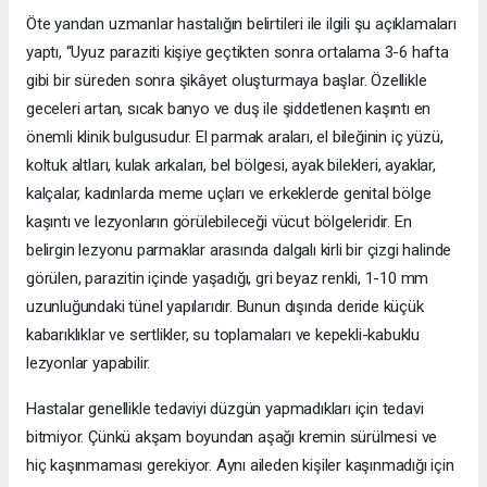
Öte yandan uzmanlar hastalığın belirtileri ile ilgili şu açıklamaları
yaptı, “Uyuz paraziti kişiye geçtikten sonra ortalama 3-6 hafta
gibi bir süreden sonra şikâyet oluşturmaya başlar. Özellikle
geceleri artan, sıcak banyo ve duş ile şiddetlenen kaşıntı en
önemli klinik bulgusudur. El parmak araları, el bileğinin iç yüzü,
koltuk altları, kulak arkaları, bel bölgesi, ayak bilekleri, ayaklar,
kalçalar, kadınlarda meme uçları ve erkeklerde genital bölge
kaşıntı ve lezyonların görülebileceği vücut bölgeleridir. En
belirgin lezyonu parmaklar arasında dalgalı kirli bir çizgi halinde
görülen, parazitin içinde yaşadığı, gri beyaz renkli, 1-10 mm
uzunluğundaki tünel yapılarıdır. Bunun dışında deride küçük
kabarıklıklar ve sertlikler, su toplamaları ve kepekli-kabuklu
lezyonlar yapabilir.
Hastalar genellikle tedaviyi düzgün yapmadıkları için tedavi
bitmiyor. Çünkü akşam boyundan aşağı kremin sürülmesi ve
hiç kaşınmaması gerekiyor. Aynı aileden kişiler kaşınmadığı için