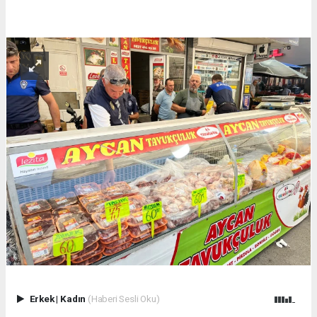
Erkek
|
Kadın
(Haberi Sesli Oku)