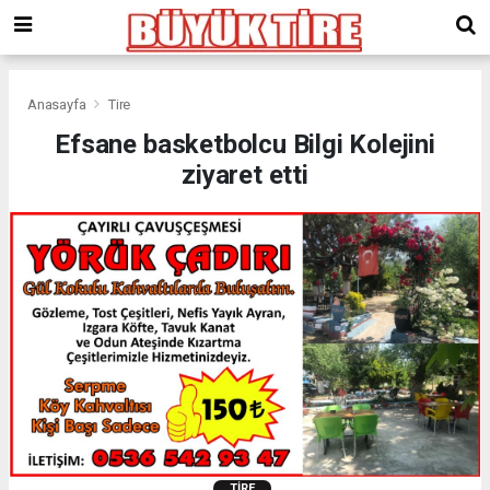
meritking
giriş
kingroyal
giriş
Anasayfa
Tire
Efsane basketbolcu Bilgi Kolejini
ziyaret etti
TIRE