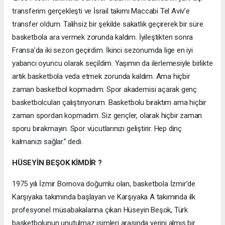
transferim gerçekleşti ve İsrail takımı Maccabi Tel Aviv’e
transfer oldum. Talihsiz bir şekilde sakatlık geçirerek bir süre
basketbola ara vermek zorunda kaldım. İyileştikten sonra
Fransa’da iki sezon geçirdim. İkinci sezonumda lige en iyi
yabancı oyuncu olarak seçildim. Yaşımın da ilerlemesiyle birlikte
artık basketbola veda etmek zorunda kaldım. Ama hiçbir
zaman basketbol kopmadım. Spor akademisi açarak genç
basketbolcuları çalıştırıyorum. Basketbolu bıraktım ama hiçbir
zaman spordan kopmadım. Siz gençler, olarak hiçbir zaman
sporu bırakmayın. Spor vücutlarınızı geliştirir. Hep dinç
kalmanızı sağlar.” dedi.
HÜSEYİN BEŞOK KİMDİR ?
1975 yılı İzmir Bornova doğumlu olan, basketbola İzmir’de
Karşıyaka takımında başlayan ve Karşıyaka A takımında ilk
profesyonel müsabakalarına çıkan Hüseyin Beşok, Türk
basketbolunun unutulmaz isimleri arasında yerini almış bir