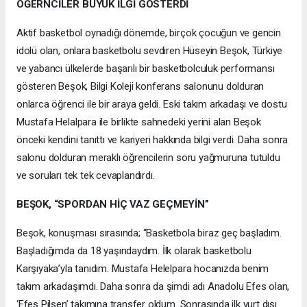
ÖĞERNCİLER BÜYÜK İLGİ GÖSTERDİ
Aktif basketbol oynadığı dönemde, birçok çocuğun ve gencin
idolü olan, onlara basketbolu sevdiren Hüseyin Beşok, Türkiye
ve yabancı ülkelerde başarılı bir basketbolculuk performansı
gösteren Beşok, Bilgi Koleji konferans salonunu dolduran
onlarca öğrenci ile bir araya geldi. Eski takım arkadaşı ve dostu
Mustafa Helalpara ile birlikte sahnedeki yerini alan Beşok
önceki kendini tanıttı ve kariyeri hakkında bilgi verdi. Daha sonra
salonu dolduran meraklı öğrencilerin soru yağmuruna tutuldu
ve soruları tek tek cevaplandırdı.
BEŞOK, “SPORDAN HİÇ VAZ GEÇMEYİN”
Beşok, konuşması sırasında; “Basketbola biraz geç başladım.
Başladığımda da 18 yaşındaydım. İlk olarak basketbolu
Karşıyaka’yla tanıdım. Mustafa Helelpara hocanızda benim
takım arkadaşımdı. Daha sonra da şimdi adı Anadolu Efes olan,
‘Efes Pilsen’ takımına transfer oldum. Sonrasında ilk yurt dışı