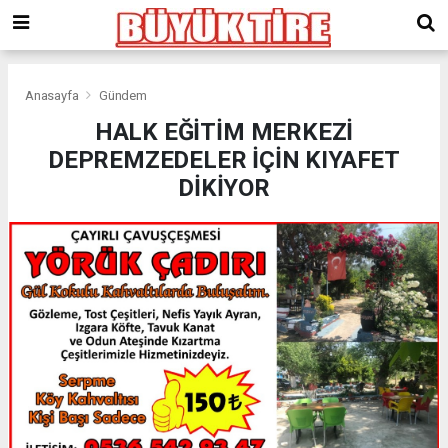
meritking
giriş
kingroyal
giriş
Anasayfa
Gündem
HALK EĞİTİM MERKEZİ
DEPREMZEDELER İÇİN KIYAFET
DİKİYOR