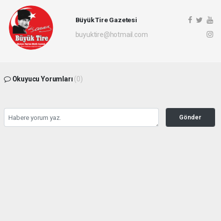
Büyük Tire Gazetesi
buyuktire@hotmail.com
Okuyucu Yorumları
(0)
Gönder
Yorum yazarak Topluluk Kuralları’nı kabul etmiş bulunuyor ve buyuktire.com
sitesine yaptığınız yorumunuzla ilgili doğrudan veya dolaylı tüm sorumluluğu tek
başınıza üstleniyorsunuz. Yazılan tüm yorumlardan site yönetimi hiçbir şekilde
sorumlu tutulamaz.
Anasayfa
Gündem
İBB davasında 5 kişi için tahliye