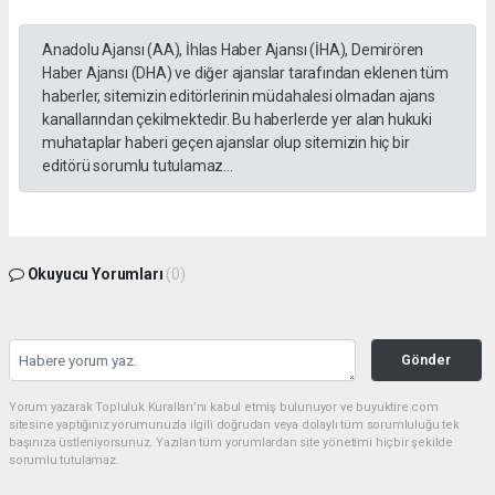
Anadolu Ajansı (AA), İhlas Haber Ajansı (İHA), Demirören
Haber Ajansı (DHA) ve diğer ajanslar tarafından eklenen tüm
haberler, sitemizin editörlerinin müdahalesi olmadan ajans
kanallarından çekilmektedir. Bu haberlerde yer alan hukuki
muhataplar haberi geçen ajanslar olup sitemizin hiç bir
editörü sorumlu tutulamaz...
Okuyucu Yorumları
(0)
Gönder
Yorum yazarak Topluluk Kuralları’nı kabul etmiş bulunuyor ve buyuktire.com
sitesine yaptığınız yorumunuzla ilgili doğrudan veya dolaylı tüm sorumluluğu tek
başınıza üstleniyorsunuz. Yazılan tüm yorumlardan site yönetimi hiçbir şekilde
sorumlu tutulamaz.