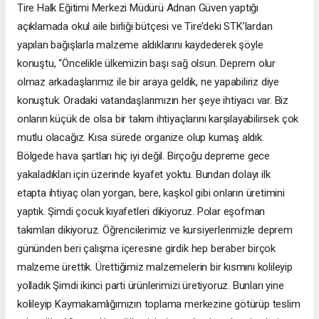
Tire Halk Eğitimi Merkezi Müdürü Adnan Güven yaptığı
açıklamada okul aile birliği bütçesi ve Tire’deki STK’lardan
yapılan bağışlarla malzeme aldıklarını kaydederek şöyle
konuştu, “Öncelikle ülkemizin başı sağ olsun. Deprem olur
olmaz arkadaşlarımız ile bir araya geldik, ne yapabiliriz diye
konuştuk. Oradaki vatandaşlarımızın her şeye ihtiyacı var. Biz
onların küçük de olsa bir takım ihtiyaçlarını karşılayabilirsek çok
mutlu olacağız. Kısa sürede organize olup kumaş aldık.
Bölgede hava şartları hiç iyi değil. Birçoğu depreme gece
yakaladıkları için üzerinde kıyafet yoktu. Bundan dolayı ilk
etapta ihtiyaç olan yorgan, bere, kaşkol gibi onların üretimini
yaptık. Şimdi çocuk kıyafetleri dikiyoruz. Polar eşofman
takımları dikiyoruz. Öğrencilerimiz ve kursiyerlerimizle deprem
gününden beri çalışma içeresine girdik hep beraber birçok
malzeme ürettik. Ürettiğimiz malzemelerin bir kısmını kolileyip
yolladık Şimdi ikinci parti ürünlerimizi üretiyoruz. Bunları yine
kolileyip Kaymakamlığımızın toplama merkezine götürüp teslim