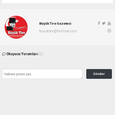
Büyük Tire Gazetesi
buyuktire@hotmail.com
Okuyucu Yorumları
(0)
Gönder
Yorum yazarak Topluluk Kuralları’nı kabul etmiş bulunuyor ve buyuktire.com
sitesine yaptığınız yorumunuzla ilgili doğrudan veya dolaylı tüm sorumluluğu tek
başınıza üstleniyorsunuz. Yazılan tüm yorumlardan site yönetimi hiçbir şekilde
sorumlu tutulamaz.