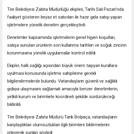
Tire Belediyesi Zabıta Müdürlüğü ekipleri, Tarihi Salı Pazarı’nda
faaliyet gösteren beyaz et satıcıları ile hazır gıda satışı yapan
işletmelere yönelik denetim gerçekleştirdi.
Denetimler kapsamında işletmelerin genel hijyen koşulları,
satışa sunulan ürünlerin son kullanma tarihleri ve soğuk zincirin
korunmasına yönelik uygulamalar kontrol edildi.
Ekipler, halk sağlığı açısından büyük önem taşıyan kurallara
uyulması konusunda işletme sahiplerine gerekli
bilgilendirmelerde bulundu. Vatandaşların güvenli ve sağlıklı
gıdaya ulaşmasını sağlamak amacıyla benzer denetimlerin,
yetkili kurum ve birimlerle koordineli şekilde sürdürüleceği
bildirildi.
Tire Belediyesi Zabıta Müdürü Tarık Bolpaça, vatandaşların
karşılaştıkları olumsuzlukları ilgili birimlere bildirmelerini
isteyerek şunları söyledi: