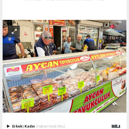
Erkek
|
Kadın
(Haberi Sesli Oku)