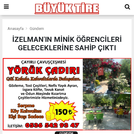
meritking
giriş
kingroyal
giriş
Anasayfa
Gündem
İZELMAN'IN MİNİK ÖĞRENCİLERİ
GELECEKLERİNE SAHİP ÇIKTI
GÜNDEM