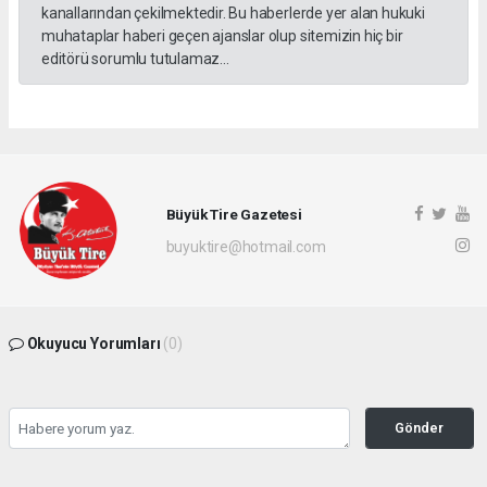
kanallarından çekilmektedir. Bu haberlerde yer alan hukuki
muhataplar haberi geçen ajanslar olup sitemizin hiç bir
editörü sorumlu tutulamaz...
Büyük Tire Gazetesi
buyuktire@hotmail.com
Okuyucu Yorumları
(0)
Gönder
Yorum yazarak Topluluk Kuralları’nı kabul etmiş bulunuyor ve buyuktire.com