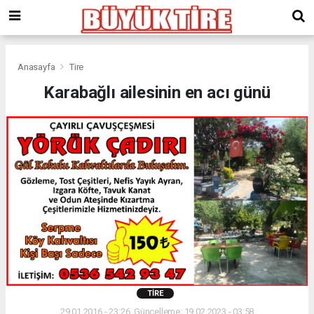
meritking
giriş
kingroyal
giriş
Anasayfa
Tire
Karabağlı ailesinin en acı günü
TIRE
29.01.2016 - 23:26, Güncelleme: 19.02.2023 - 03:58