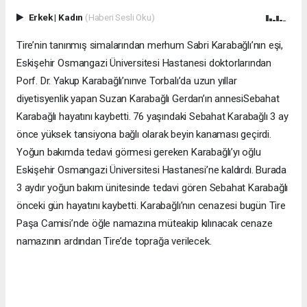
Erkek
|
Kadın
(Haberi Sesli Oku)
Tire’nin tanınmış simalarından merhum Sabri Karabağlı’nın eşi,
Eskişehir Osmangazi Üniversitesi Hastanesi doktorlarından
Porf. Dr. Yakup Karabağlı’nınve Torbalı’da uzun yıllar
diyetisyenlik yapan Suzan Karabağlı Gerdan’ın annesiSebahat
Karabağlı hayatını kaybetti. 76 yaşındaki Sebahat Karabağlı 3 ay
önce yüksek tansiyona bağlı olarak beyin kanaması geçirdi.
Yoğun bakımda tedavi görmesi gereken Karabağlı’yı oğlu
Eskişehir Osmangazi Üniversitesi Hastanesi’ne kaldırdı. Burada
3 aydır yoğun bakım ünitesinde tedavi gören Sebahat Karabağlı
önceki gün hayatını kaybetti. Karabağlı’nın cenazesi bugün Tire
Paşa Camisi’nde öğle namazına müteakip kılınacak cenaze
namazının ardından Tire’de toprağa verilecek.