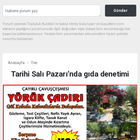
Gönder
Yorum yazarak Topluluk Kuralları’nı kabul etmiş bulunuyor ve buyuktire.com
sitesine yaptığınız yorumunuzla ilgili doğrudan veya dolaylı tüm sorumluluğu tek
başınıza üstleniyorsunuz. Yazılan tüm yorumlardan site yönetimi hiçbir şekilde
sorumlu tutulamaz.
Anasayfa
Tire
Tarihi Salı Pazarı’nda gıda denetimi