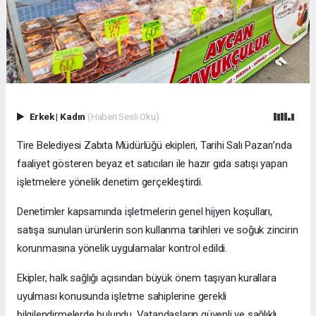
Erkek
|
Kadın
(Haberi Sesli Oku)
Tire Belediyesi Zabıta Müdürlüğü ekipleri, Tarihi Salı Pazarı’nda
faaliyet gösteren beyaz et satıcıları ile hazır gıda satışı yapan
işletmelere yönelik denetim gerçekleştirdi.
Denetimler kapsamında işletmelerin genel hijyen koşulları,
satışa sunulan ürünlerin son kullanma tarihleri ve soğuk zincirin
korunmasına yönelik uygulamalar kontrol edildi.
Ekipler, halk sağlığı açısından büyük önem taşıyan kurallara
uyulması konusunda işletme sahiplerine gerekli
bilgilendirmelerde bulundu. Vatandaşların güvenli ve sağlıklı