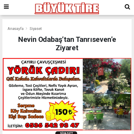
meritking
giriş
kingroyal
giriş
Anasayfa
Siyaset
Nevin Odabaş’tan Tanrıseven’e
Ziyaret
SIYASET