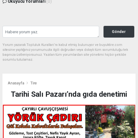
Okuyucu Yorumları
(0)
Gönder
Yorum yazarak Topluluk Kuralları’nı kabul etmiş bulunuyor ve buyuktire.com
sitesine yaptığınız yorumunuzla ilgili doğrudan veya dolaylı tüm sorumluluğu tek
başınıza üstleniyorsunuz. Yazılan tüm yorumlardan site yönetimi hiçbir şekilde
sorumlu tutulamaz.
Anasayfa
Tire
Tarihi Salı Pazarı’nda gıda denetimi