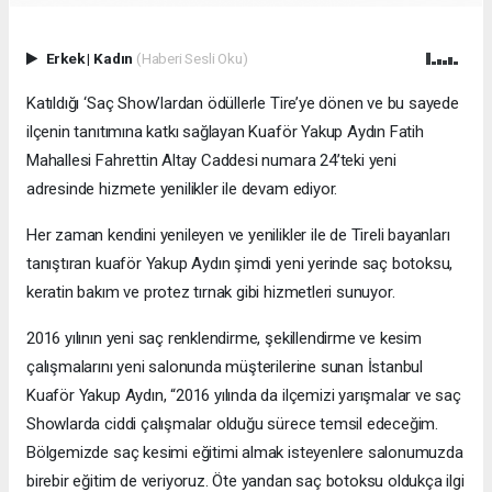
Erkek
|
Kadın
(Haberi Sesli Oku)
Katıldığı ‘Saç Show’lardan ödüllerle Tire’ye dönen ve bu sayede
ilçenin tanıtımına katkı sağlayan Kuaför Yakup Aydın Fatih
Mahallesi Fahrettin Altay Caddesi numara 24’teki yeni
adresinde hizmete yenilikler ile devam ediyor.
Her zaman kendini yenileyen ve yenilikler ile de Tireli bayanları
tanıştıran kuaför Yakup Aydın şimdi yeni yerinde saç botoksu,
keratin bakım ve protez tırnak gibi hizmetleri sunuyor.
2016 yılının yeni saç renklendirme, şekillendirme ve kesim
çalışmalarını yeni salonunda müşterilerine sunan İstanbul
Kuaför Yakup Aydın, “2016 yılında da ilçemizi yarışmalar ve saç
Showlarda ciddi çalışmalar olduğu sürece temsil edeceğim.
Bölgemizde saç kesimi eğitimi almak isteyenlere salonumuzda
birebir eğitim de veriyoruz. Öte yandan saç botoksu oldukça ilgi