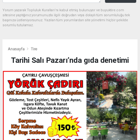
Yorum yazarak Topluluk Kuralları’nı kabul etmiş bulunuyor ve buyuktire.com
sitesine yaptığınız yorumunuzla ilgili doğrudan veya dolaylı tüm sorumluluğu tek
başınıza üstleniyorsunuz. Yazılan tüm yorumlardan site yönetimi hiçbir şekilde
sorumlu tutulamaz.
Anasayfa
Tire
Tarihi Salı Pazarı’nda gıda denetimi