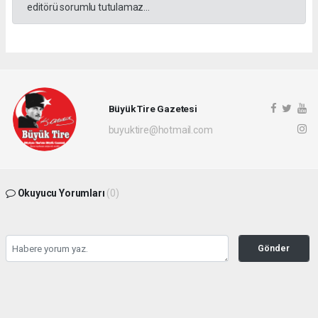
editörü sorumlu tutulamaz...
Büyük Tire Gazetesi
buyuktire@hotmail.com
Okuyucu Yorumları
(0)
Gönder
Yorum yazarak Topluluk Kuralları’nı kabul etmiş bulunuyor ve buyuktire.com
sitesine yaptığınız yorumunuzla ilgili doğrudan veya dolaylı tüm sorumluluğu tek
başınıza üstleniyorsunuz. Yazılan tüm yorumlardan site yönetimi hiçbir şekilde
sorumlu tutulamaz.