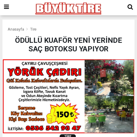
meritking
giriş
kingroyal
giriş
Anasayfa
Tire
ÖDÜLLÜ KUAFÖR YENİ YERİNDE
SAÇ BOTOKSU YAPIYOR
TIRE