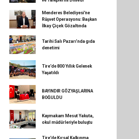
Menderes Belediyesi'ne
Rüşvet Operasyonu: Başkan
İlkay Çiçek Gözaltında
Tarihi Salı Pazarı’nda gıda
denetimi
Tire’de 800 Yıllık Gelenek
Yaşatıldı
BAYINDIR GÖZYAŞLARINA
BOĞULDU
Kaymakam Mesut Yakuta,
okul müdürleriyle buluştu
Tire'de Kırsal Kalkınma