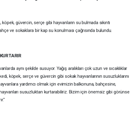
 köpek, güvercin, serçe gibi hayvanların su bulmada sıkıntı
bahçe ve sokaklara bir kap su konulması çağrısında bulundu.
 KURTARIR
nlarda aynı şekilde susuyor. Yağış aralıkları çok uzun ve sıcaklıklar
di, köpek, serçe ve güvercin gibi sokak hayvanlarının susuzluklarını
Bu hayvanlara yardımcı olmak için evimizin balkonuna, bahçesine,
ayvanları susuzluktan kurtarabiliriz. Bizim için önemsiz gibi görünse
r."