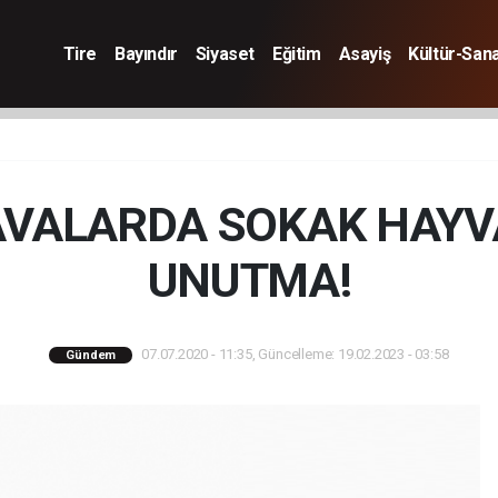
Tire
Bayındır
Siyaset
Eğitim
Asayiş
Kültür-San
AVALARDA SOKAK HAYV
UNUTMA!
07.07.2020 - 11:35, Güncelleme: 19.02.2023 - 03:58
Gündem