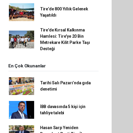
Tire’de 800 Yıllık Gelenek
Yaşatıldı
Tire'de Kırsal Kalkınma
Hamlesi: Tire'ye 20 Bin
Metrekare Kilit Parke Taşı
Desteği
En Çok Okunanlar
Tarihi Salı Pazarı’nda gıda
denetimi
İBB davasında 5 kişi için
tahliye talebi
Hasan Sarp Yeniden