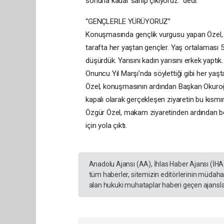
sonuna kadar sahip çıkıyoruz.” dedi.
“GENÇLERLE YÜRÜYORUZ”
Konuşmasında gençlik vurgusu yapan Özel, “B
tarafta her yaştan gençler. Yaş ortalaması 5
düşürdük. Yarısını kadın yarısını erkek yapt
Onuncu Yıl Marşı’nda söylettiği gibi her yaş
Özel, konuşmasının ardından Başkan Okuroğlu 
kapalı olarak gerçekleşen ziyaretin bu kısm
Özgür Özel, makam ziyaretinden ardından be
için yola çıktı.
Anadolu Ajansı (AA), İhlas Haber Ajansı (İHA
tüm haberler, sitemizin editörlerinin müdaha
alan hukuki muhataplar haberi geçen ajanslar