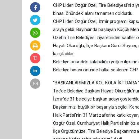
CHP Lideri Özgür Özel, Tire Belediyesi’ni ziyar
binası önündeki alanı tamamen doldurdu.
CHP Lideri Özgür Özel, İzmir programı kaps
araya geldi. Bayındır’da başlayan Küçük Men
Özel’in Tire Belediyesi ziyaretinden saatler
Hayati Okuroğlu, İlçe Başkanı Gürol Soyuer, 
karşıladılar.
Belediye önündeki kalabalığın yoğun ilgisi
Belediye binası önünde halka seslenen CHP
“BAŞKANLARIMIZLA KOL KOLA İKTİDARA
Tire’de Belediye Başkanı Hayati Okuroğlu’nu
İzmir’de 31 belediye başkan adayı gösterdik,
Başkanımız, büyük bir başarıyla seçildi. Ken
Halk Partisi’nin 31 Mart zaferine katkı koyan
Özgür Özel, Cumhuriyet Halk Partisi’nin öz evl
İlçe Örgütümüze, Tire Belediye Başkanımıza, 