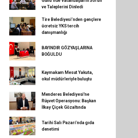
Günü’nde Vatandaşların Sorun
ve Taleplerini Dinledi
Tire Belediyesi’nden gençlere
ücretsiz YKS tercih
danışmanlığı
BAYINDIR GÖZYAŞLARINA
BOĞULDU
Kaymakam Mesut Yakuta,
okul müdürleriyle buluştu
Menderes Belediyesi'ne
Rüşvet Operasyonu: Başkan
İlkay Çiçek Gözaltında
Tarihi Salı Pazarı’nda gıda
denetimi