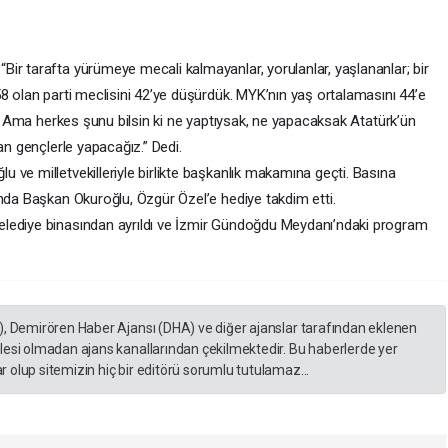
ir tarafta yürümeye mecali kalmayanlar, yorulanlar, yaşlananlar; bir
8 olan parti meclisini 42’ye düşürdük. MYK’nın yaş ortalamasını 44’e
ık. Ama herkes şunu bilsin ki ne yaptıysak, ne yapacaksak Atatürk’ün
tan gençlerle yapacağız.” Dedi.
ve milletvekilleriyle birlikte başkanlık makamına geçti. Basına
ında Başkan Okuroğlu, Özgür Özel’e hediye takdim etti.
lediye binasından ayrıldı ve İzmir Gündoğdu Meydanı’ndaki program
), Demirören Haber Ajansı (DHA) ve diğer ajanslar tarafından eklenen
lesi olmadan ajans kanallarından çekilmektedir. Bu haberlerde yer
 olup sitemizin hiç bir editörü sorumlu tutulamaz...