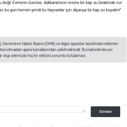
u değil. Evimizin öününe, dükkanımızın önüne bir kap su bırakmak zor
 bu gün hemen şimdi bu hayvanlar için dışarıya bir kap su koyalım”
), Demirören Haber Ajansı (DHA) ve diğer ajanslar tarafından eklenen
lesi olmadan ajans kanallarından çekilmektedir. Bu haberlerde yer
 olup sitemizin hiç bir editörü sorumlu tutulamaz...
Gönder