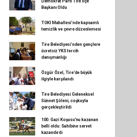
Demokrat Parti Tire İlçe
Başkanı Oldu
TOKİ Mahallesi’nde kapsamlı
temizlik ve çevre düzenlemesi
Tire Belediyesi’nden gençlere
ücretsiz YKS tercih
danışmanlığı
Özgür Özel, Tire’de büyük
ilgiyle karşılandı
Tire Belediyesi Geleneksel
Sünnet Şöleni, coşkuyla
gerçekleştirildi
100. Gazi Koşusu'nu kazanan
belli oldu: Sahibine servet
kazandırdı