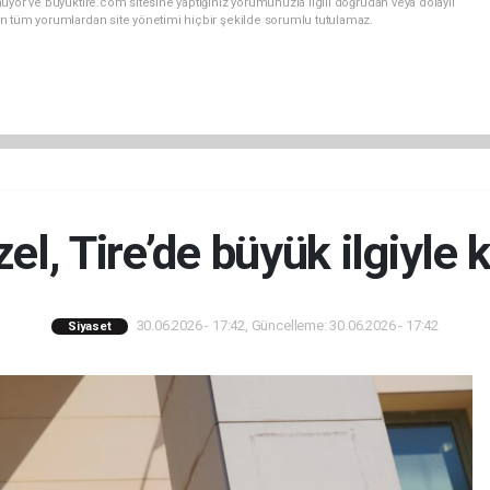
uyor ve buyuktire.com sitesine yaptığınız yorumunuzla ilgili doğrudan veya dolaylı
n tüm yorumlardan site yönetimi hiçbir şekilde sorumlu tutulamaz.
el, Tire’de büyük ilgiyle k
30.06.2026 - 17:42, Güncelleme: 30.06.2026 - 17:42
Siyaset