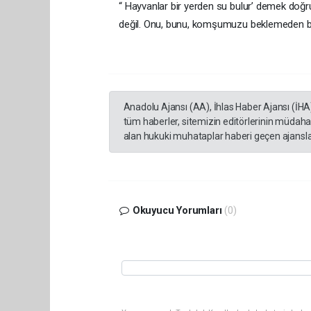
“ Hayvanlar bir yerden su bulur’ demek doğr
değil. Onu, bunu, komşumuzu beklemeden biz
Anadolu Ajansı (AA), İhlas Haber Ajansı (İHA
tüm haberler, sitemizin editörlerinin müdaha
alan hukuki muhataplar haberi geçen ajanslar
Okuyucu Yorumları
(0)