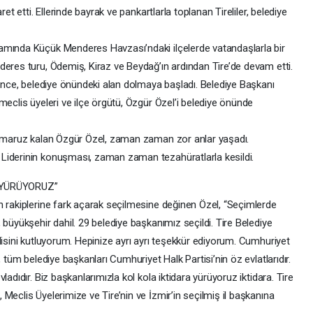
et etti. Ellerinde bayrak ve pankartlarla toplanan Tireliler, belediye
amında Küçük Menderes Havzası’ndaki ilçelerde vatandaşlarla bir
deres turu, Ödemiş, Kiraz ve Beydağ’ın ardından Tire’de devam etti.
 önce, belediye önündeki alan dolmaya başladı. Belediye Başkanı
meclis üyeleri ve ilçe örgütü, Özgür Özel’i belediye önünde
ne maruz kalan Özgür Özel, zaman zaman zor anlar yaşadı.
 Liderinin konuşması, zaman zaman tezahüratlarla kesildi.
 YÜRÜYORUZ”
n rakiplerine fark açarak seçilmesine değinen Özel, “Seçimlerde
 büyükşehir dahil. 29 belediye başkanımız seçildi. Tire Belediye
disini kutluyorum. Hepinize ayrı ayrı teşekkür ediyorum. Cumhuriyet
, tüm belediye başkanları Cumhuriyet Halk Partisi’nin öz evlatlarıdır.
adıdır. Biz başkanlarımızla kol kola iktidara yürüyoruz iktidara. Tire
Meclis Üyelerimize ve Tire’nin ve İzmir’in seçilmiş il başkanına