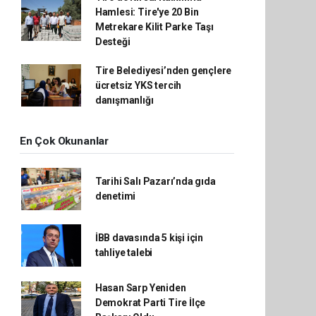
Hamlesi: Tire'ye 20 Bin
Metrekare Kilit Parke Taşı
Desteği
Tire Belediyesi’nden gençlere
ücretsiz YKS tercih
danışmanlığı
En Çok Okunanlar
Tarihi Salı Pazarı’nda gıda
denetimi
İBB davasında 5 kişi için
tahliye talebi
Hasan Sarp Yeniden
Demokrat Parti Tire İlçe