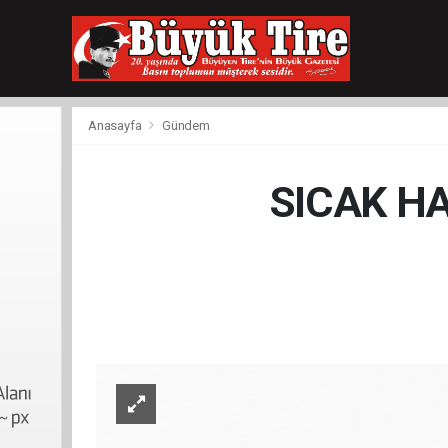
meritking
giriş
kingroyal
giriş
Anasayfa
Gündem
SICAK H