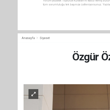
Yorum yazarak Topluluk Kuralları’nı kabul etmiş bulun
tüm sorumluluğu tek başınıza üstleniyorsunuz. Yazıla
Anasayfa
Siyaset
Özgür Öz