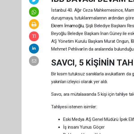
İstanbul 40. Ağır Ceza Mahkemesince, Marm
duruşmaya, tutuklanmalarının ardından görev
Ekrem İmamoğlu
, Şişli Belediye Başkanı R
Beyoğlu Belediye Başkanı İnan Güney ile es
AŞ Yönetim Kurulu Başkanı Murat Ongun, İ
Mehmet Pehlivan'ın da aralarında bulunduğu ba
SAVCI, 5 KİŞİNİN TAH
Bir kısım tutuksuz sanıklarla avukatların da ge
yakınları izleyici olarak yer aldı.
Savcı, ara mütalaasında 5 kişi için tahliye ta
Tahliyesi istenen isimler:
Eski Medya AŞ Genel Müdürü İpek El
İş insanı Yunus Göçer