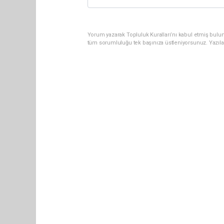
Yorum yazarak Topluluk Kuralları’nı kabul etmiş bulun
tüm sorumluluğu tek başınıza üstleniyorsunuz. Yazıla