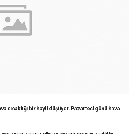
va sıcaklığı bir hayli düşüyor. Pazartesi günü hava
aşlayan ve mevsim normalleri seviyesinde seyreden sıcaklıklar