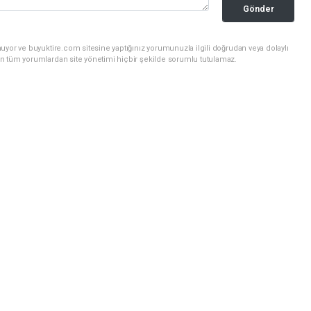
Gönder
uyor ve buyuktire.com sitesine yaptığınız yorumunuzla ilgili doğrudan veya dolaylı
n tüm yorumlardan site yönetimi hiçbir şekilde sorumlu tutulamaz.