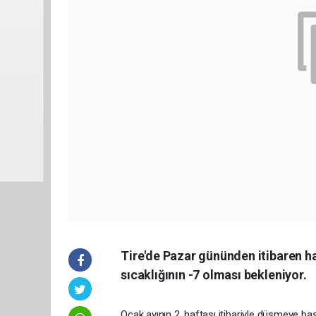
Tire'de Pazar gününden itibaren ha
sıcaklığının -7 olması bekleniyor.
Ocak ayının 2. haftası itibariyle düşmeye b