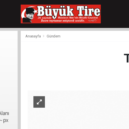
meritking
giriş
kingroyal
giriş
Anasayfa
Gündem