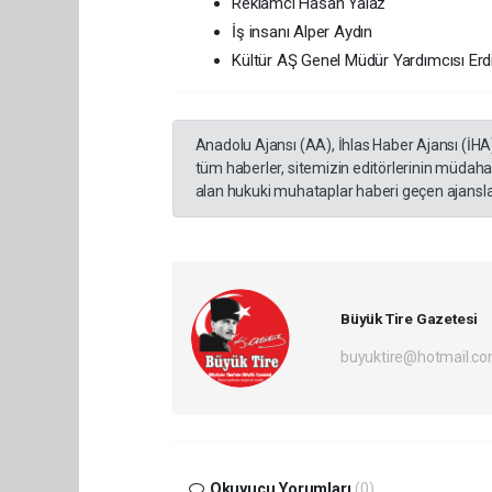
Reklamcı Hasan Yalaz
İş insanı Alper Aydın
Kültür AŞ Genel Müdür Yardımcısı Erd
Anadolu Ajansı (AA), İhlas Haber Ajansı (İHA
tüm haberler, sitemizin editörlerinin müdaha
alan hukuki muhataplar haberi geçen ajanslar
Büyük Tire Gazetesi
buyuktire@hotmail.c
Okuyucu Yorumları
(0)