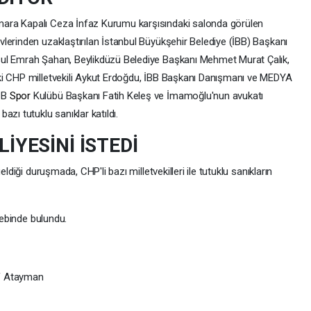
ara Kapalı Ceza İnfaz Kurumu karşısındaki salonda görülen
lerinden uzaklaştırılan İstanbul Büyükşehir Belediye (İBB) Başkanı
esul Emrah Şahan, Beylikdüzü Belediye Başkanı Mehmet Murat Çalık,
ki CHP milletvekili Aykut Erdoğdu, İBB Başkanı Danışmanı ve MEDYA
BB
Spor
Kulübü Başkanı Fatih Keleş ve İmamoğlu'nun avukatı
zı tutuklu sanıklar katıldı.
LİYESİNİ İSTEDİ
ldiği duruşmada, CHP'li bazı milletvekilleri ile tutuklu sanıkların
lebinde bulundu.
if Atayman