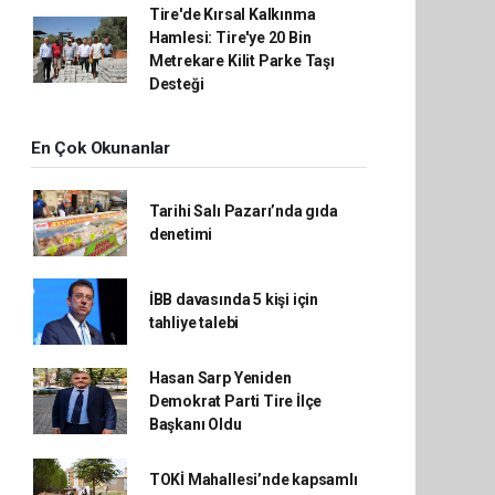
Tire'de Kırsal Kalkınma
Hamlesi: Tire'ye 20 Bin
Metrekare Kilit Parke Taşı
Desteği
En Çok Okunanlar
Tarihi Salı Pazarı’nda gıda
denetimi
İBB davasında 5 kişi için
tahliye talebi
Hasan Sarp Yeniden
Demokrat Parti Tire İlçe
Başkanı Oldu
TOKİ Mahallesi’nde kapsamlı