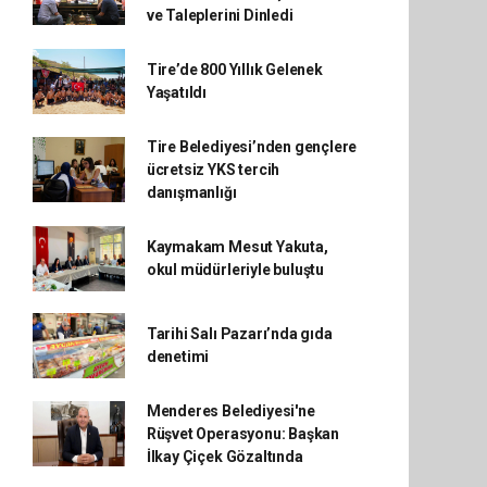
ve Taleplerini Dinledi
Tire’de 800 Yıllık Gelenek
Yaşatıldı
Tire Belediyesi’nden gençlere
ücretsiz YKS tercih
danışmanlığı
Kaymakam Mesut Yakuta,
okul müdürleriyle buluştu
Tarihi Salı Pazarı’nda gıda
denetimi
Menderes Belediyesi'ne
Rüşvet Operasyonu: Başkan
İlkay Çiçek Gözaltında