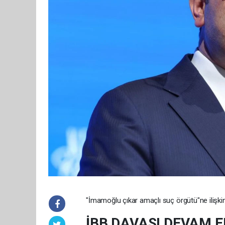
"İmamoğlu çıkar amaçlı suç örgütü"ne ilişkin,
İBB DAVASI DEVAM E