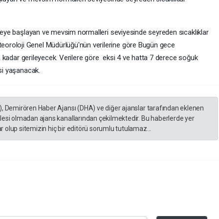
şmeye başlayan ve mevsim normalleri seviyesinde seyreden sıcaklıklar
oroloji Genel Müdürlüğü'nün verilerine göre Bugün gece
ına kadar gerileyecek. Verilere göre eksi 4 ve hatta 7 derece soğuk
isi yaşanacak.
), Demirören Haber Ajansı (DHA) ve diğer ajanslar tarafından eklenen
lesi olmadan ajans kanallarından çekilmektedir. Bu haberlerde yer
 olup sitemizin hiç bir editörü sorumlu tutulamaz...