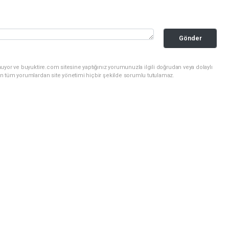
Gönder
uyor ve buyuktire.com sitesine yaptığınız yorumunuzla ilgili doğrudan veya dolaylı
n tüm yorumlardan site yönetimi hiçbir şekilde sorumlu tutulamaz.