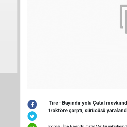
Tire - Bayındır yolu Çatal mevki
traktöre çarptı, sürücüsü yaraland
Komşu İlçe Bayındır, Çatal Mevkii yakınların