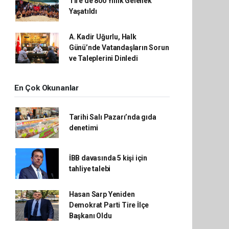
Tire’de 800 Yıllık Gelenek
Yaşatıldı
A. Kadir Uğurlu, Halk
Günü’nde Vatandaşların Sorun
ve Taleplerini Dinledi
En Çok Okunanlar
Tarihi Salı Pazarı’nda gıda
denetimi
İBB davasında 5 kişi için
tahliye talebi
Hasan Sarp Yeniden
Demokrat Parti Tire İlçe
Başkanı Oldu