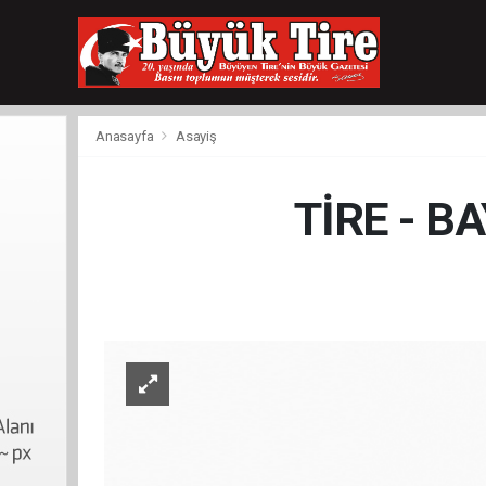
meritking
giriş
kingroyal
giriş
Anasayfa
Asayiş
TİRE - B