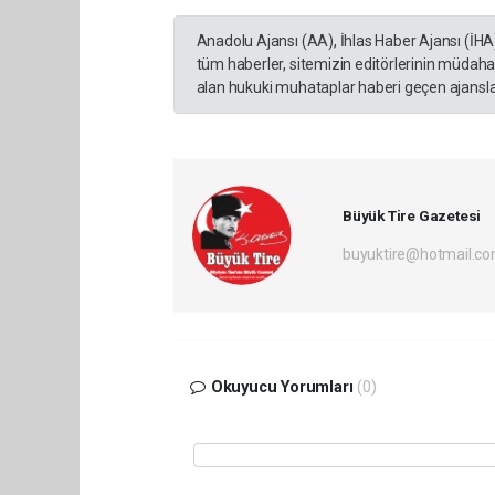
Anadolu Ajansı (AA), İhlas Haber Ajansı (İHA
tüm haberler, sitemizin editörlerinin müdaha
alan hukuki muhataplar haberi geçen ajanslar
Büyük Tire Gazetesi
buyuktire@hotmail.c
Okuyucu Yorumları
(0)