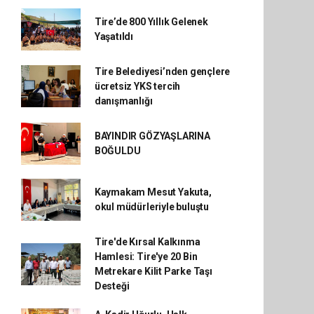
Tire’de 800 Yıllık Gelenek
Yaşatıldı
Tire Belediyesi’nden gençlere
ücretsiz YKS tercih
danışmanlığı
BAYINDIR GÖZYAŞLARINA
BOĞULDU
Kaymakam Mesut Yakuta,
okul müdürleriyle buluştu
Tire'de Kırsal Kalkınma
Hamlesi: Tire'ye 20 Bin
Metrekare Kilit Parke Taşı
Desteği