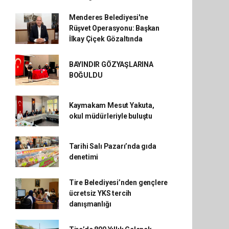
Menderes Belediyesi'ne
Rüşvet Operasyonu: Başkan
İlkay Çiçek Gözaltında
BAYINDIR GÖZYAŞLARINA
BOĞULDU
Kaymakam Mesut Yakuta,
okul müdürleriyle buluştu
Tarihi Salı Pazarı’nda gıda
denetimi
Tire Belediyesi’nden gençlere
ücretsiz YKS tercih
danışmanlığı