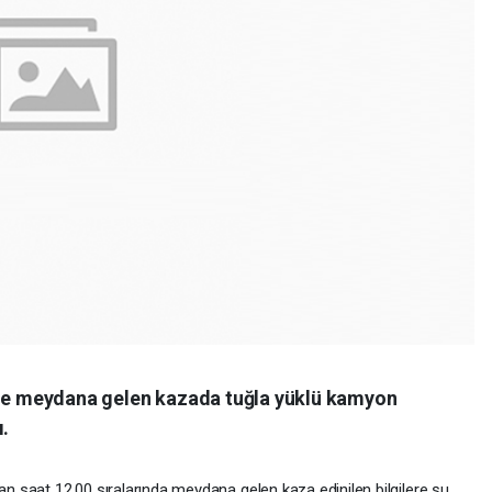
inde meydana gelen kazada tuğla yüklü kamyon
ı.
dan saat 12.00 sıralarında meydana gelen kaza edinilen bilgilere şu