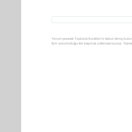
Yorum yazarak Topluluk Kuralları’nı kabul etmiş bulun
tüm sorumluluğu tek başınıza üstleniyorsunuz. Yazıla