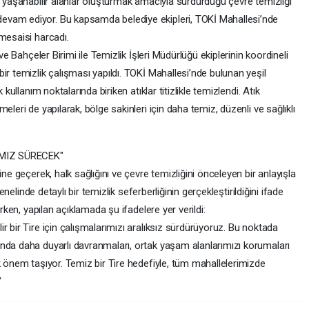
e yaşanabilir alanlar oluşturmak amacıyla sürdürdüğü çevre temizliği
evam ediyor. Bu kapsamda belediye ekipleri, TOKİ Mahallesi’nde
mesaisi harcadı.
ve Bahçeler Birimi ile Temizlik İşleri Müdürlüğü ekiplerinin koordineli
ir temizlik çalışması yapıldı. TOKİ Mahallesi’nde bulunan yeşil
 kullanım noktalarında biriken atıklar titizlikle temizlendi. Atık
eleri de yapılarak, bölge sakinleri için daha temiz, düzenli ve sağlıklı
IMIZ SÜRECEK"
ine geçerek, halk sağlığını ve çevre temizliğini önceleyen bir anlayışla
genelinde detaylı bir temizlik seferberliğinin gerçekleştirildiğini ifade
ırken, yapılan açıklamada şu ifadelere yer verildi:
r bir Tire için çalışmalarımızı aralıksız sürdürüyoruz. Bu noktada
nda daha duyarlı davranmaları, ortak yaşam alanlarımızı korumaları
k önem taşıyor. Temiz bir Tire hedefiyle, tüm mahallelerimizde
"