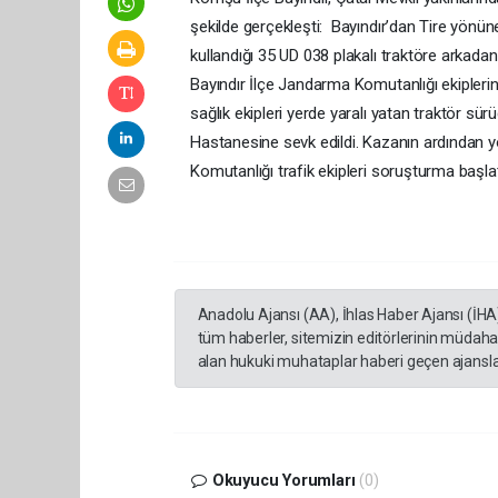
şekilde gerçekleşti: Bayındır’dan Tire yönün
kullandığı 35 UD 038 plakalı traktöre arkad
Bayındır İlçe Jandarma Komutanlığı ekiplerine
sağlık ekipleri yerde yaralı yatan traktör s
Hastanesine sevk edildi. Kazanın ardından yo
Komutanlığı trafik ekipleri soruşturma başlat
Anadolu Ajansı (AA), İhlas Haber Ajansı (İHA
tüm haberler, sitemizin editörlerinin müdaha
alan hukuki muhataplar haberi geçen ajanslar
Okuyucu Yorumları
(0)