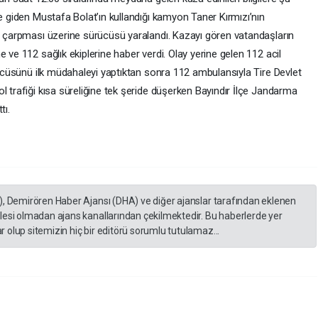
e giden Mustafa Bolat’ın kullandığı kamyon Taner Kırmızı’nın
an çarpması üzerine sürücüsü yaralandı. Kazayı gören vatandaşların
 ve 112 sağlık ekiplerine haber verdi. Olay yerine gelen 112 acil
ürücüsünü ilk müdahaleyi yaptıktan sonra 112 ambulansıyla Tire Devlet
l trafiği kısa süreliğine tek şeride düşerken Bayındır İlçe Jandarma
tı.
), Demirören Haber Ajansı (DHA) ve diğer ajanslar tarafından eklenen
lesi olmadan ajans kanallarından çekilmektedir. Bu haberlerde yer
 olup sitemizin hiç bir editörü sorumlu tutulamaz...