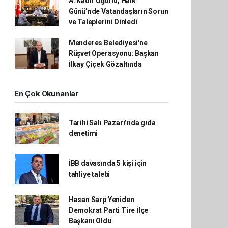
A. Kadir Uğurlu, Halk
Günü’nde Vatandaşların Sorun
ve Taleplerini Dinledi
Menderes Belediyesi'ne
Rüşvet Operasyonu: Başkan
İlkay Çiçek Gözaltında
En Çok Okunanlar
Tarihi Salı Pazarı’nda gıda
denetimi
İBB davasında 5 kişi için
tahliye talebi
Hasan Sarp Yeniden
Demokrat Parti Tire İlçe
Başkanı Oldu