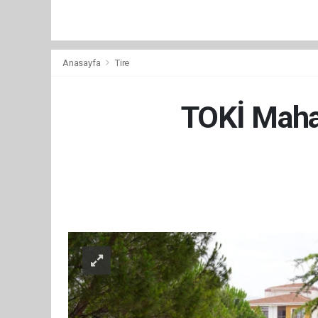
Anasayfa
Tire
TOKİ Mahal