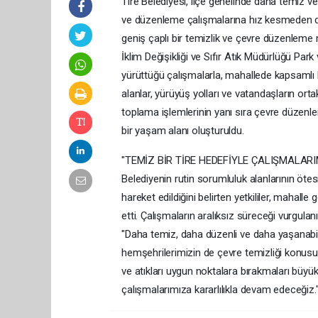
Tire Belediyesi, ilçe genelinde daha temiz v
ve düzenleme çalışmalarına hız kesmeden d
geniş çaplı bir temizlik ve çevre düzenleme 
İklim Değişikliği ve Sıfır Atık Müdürlüğü Park 
yürüttüğü çalışmalarla, mahallede kapsamlı b
alanlar, yürüyüş yolları ve vatandaşların ortak
toplama işlemlerinin yanı sıra çevre düzenlem
bir yaşam alanı oluşturuldu.
"TEMİZ BİR TİRE HEDEFİYLE ÇALIŞMALAR
Belediyenin rutin sorumluluk alanlarının ötes
hareket edildiğini belirten yetkililer, mahalle 
etti. Çalışmaların aralıksız süreceği vurgulan
"Daha temiz, daha düzenli ve daha yaşanabili
hemşehrilerimizin de çevre temizliği konusu
ve atıkları uygun noktalara bırakmaları büyü
çalışmalarımıza kararlılıkla devam edeceğiz.