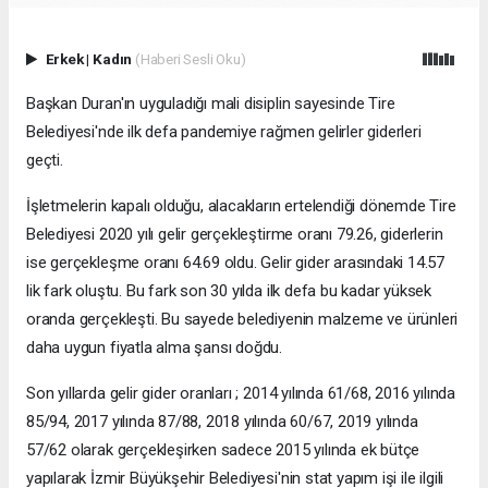
Erkek
|
Kadın
(Haberi Sesli Oku)
Başkan Duran'ın uyguladığı mali disiplin sayesinde Tire
Belediyesi'nde ilk defa pandemiye rağmen gelirler giderleri
geçti.
İşletmelerin kapalı olduğu, alacakların ertelendiği dönemde Tire
Belediyesi 2020 yılı gelir gerçekleştirme oranı 79.26, giderlerin
ise gerçekleşme oranı 64.69 oldu. Gelir gider arasındaki 14.57
lik fark oluştu. Bu fark son 30 yılda ilk defa bu kadar yüksek
oranda gerçekleşti. Bu sayede belediyenin malzeme ve ürünleri
daha uygun fiyatla alma şansı doğdu.
Son yıllarda gelir gider oranları ; 2014 yılında 61/68, 2016 yılında
85/94, 2017 yılında 87/88, 2018 yılında 60/67, 2019 yılında
57/62 olarak gerçekleşirken sadece 2015 yılında ek bütçe
yapılarak İzmir Büyükşehir Belediyesi'nin stat yapım işi ile ilgili