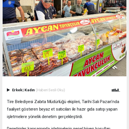
Erkek
|
Kadın
(Haberi Sesli Oku)
Tire Belediyesi Zabıta Müdürlüğü ekipleri, Tarihi Salı Pazarı’nda
faaliyet gösteren beyaz et satıcıları ile hazır gıda satışı yapan
işletmelere yönelik denetim gerçekleştirdi.
Denetimler kapsamında işletmelerin genel hijyen koşulları,