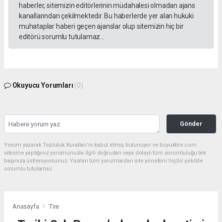
haberler, sitemizin editörlerinin müdahalesi olmadan ajans
kanallarından çekilmektedir. Bu haberlerde yer alan hukuki
muhataplar haberi geçen ajanslar olup sitemizin hiç bir
editörü sorumlu tutulamaz...
Okuyucu Yorumları
(0)
Gönder
Yorum yazarak Topluluk Kuralları’nı kabul etmiş bulunuyor ve buyuktire.com
sitesine yaptığınız yorumunuzla ilgili doğrudan veya dolaylı tüm sorumluluğu tek
başınıza üstleniyorsunuz. Yazılan tüm yorumlardan site yönetimi hiçbir şekilde
sorumlu tutulamaz.
Anasayfa
Tire