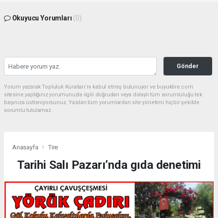
Okuyucu Yorumları
(0)
Gönder
Yorum yazarak Topluluk Kuralları’nı kabul etmiş bulunuyor ve buyuktire.com
sitesine yaptığınız yorumunuzla ilgili doğrudan veya dolaylı tüm sorumluluğu tek
başınıza üstleniyorsunuz. Yazılan tüm yorumlardan site yönetimi hiçbir şekilde
sorumlu tutulamaz.
Anasayfa
Tire
Tarihi Salı Pazarı’nda gıda denetimi