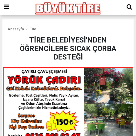
meritking
giriş
kingroyal
giriş
Anasayfa
Tire
TİRE BELEDİYESİ'NDEN
ÖĞRENCİLERE SICAK ÇORBA
DESTEĞİ