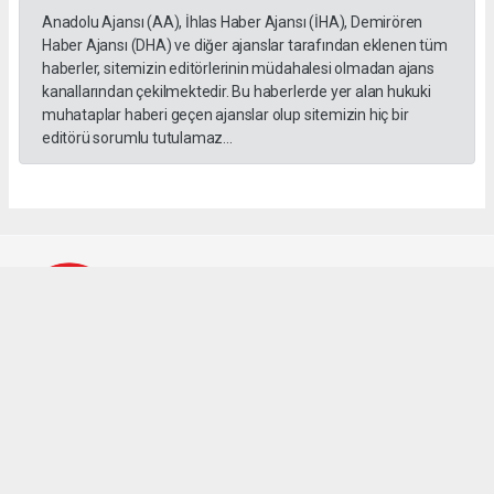
Anadolu Ajansı (AA), İhlas Haber Ajansı (İHA), Demirören
Haber Ajansı (DHA) ve diğer ajanslar tarafından eklenen tüm
haberler, sitemizin editörlerinin müdahalesi olmadan ajans
kanallarından çekilmektedir. Bu haberlerde yer alan hukuki
muhataplar haberi geçen ajanslar olup sitemizin hiç bir
editörü sorumlu tutulamaz...
Büyük Tire Gazetesi
buyuktire@hotmail.com
Okuyucu Yorumları
(0)