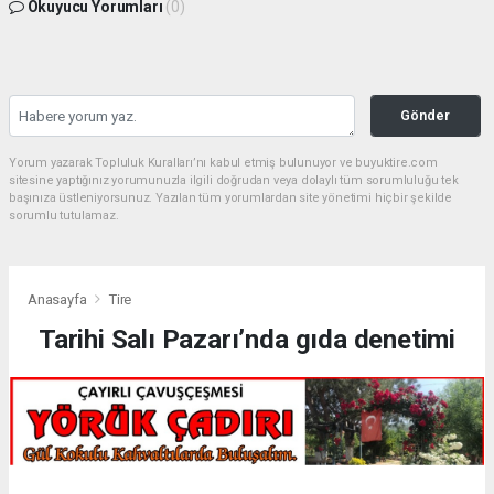
Okuyucu Yorumları
(0)
Gönder
Yorum yazarak Topluluk Kuralları’nı kabul etmiş bulunuyor ve buyuktire.com
sitesine yaptığınız yorumunuzla ilgili doğrudan veya dolaylı tüm sorumluluğu tek
başınıza üstleniyorsunuz. Yazılan tüm yorumlardan site yönetimi hiçbir şekilde
sorumlu tutulamaz.
Anasayfa
Tire
Tarihi Salı Pazarı’nda gıda denetimi