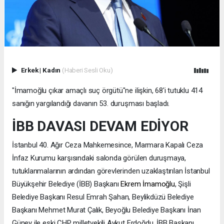
Erkek
|
Kadın
(Haberi Sesli Oku)
"İmamoğlu çıkar amaçlı suç örgütü"ne ilişkin, 68'i tutuklu 414
sanığın yargılandığı davanın 53. duruşması başladı.
İBB DAVASI DEVAM EDİYOR
İstanbul 40. Ağır Ceza Mahkemesince, Marmara Kapalı Ceza
İnfaz Kurumu karşısındaki salonda görülen duruşmaya,
tutuklanmalarının ardından görevlerinden uzaklaştırılan İstanbul
Büyükşehir Belediye (İBB) Başkanı
Ekrem İmamoğlu
, Şişli
Belediye Başkanı Resul Emrah Şahan, Beylikdüzü Belediye
Başkanı Mehmet Murat Çalık, Beyoğlu Belediye Başkanı İnan
Güney ile eski CHP milletvekili Aykut Erdoğdu, İBB Başkanı