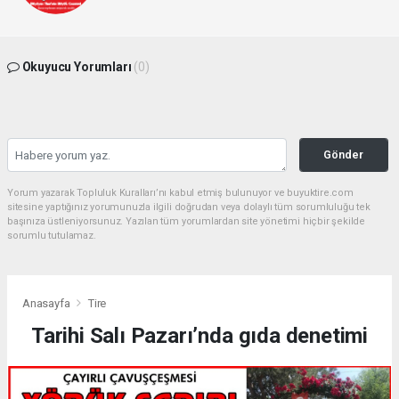
Okuyucu Yorumları
(0)
Gönder
Yorum yazarak Topluluk Kuralları’nı kabul etmiş bulunuyor ve buyuktire.com
sitesine yaptığınız yorumunuzla ilgili doğrudan veya dolaylı tüm sorumluluğu tek
başınıza üstleniyorsunuz. Yazılan tüm yorumlardan site yönetimi hiçbir şekilde
sorumlu tutulamaz.
Anasayfa
Tire
Tarihi Salı Pazarı’nda gıda denetimi