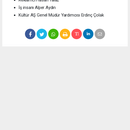
Reklamcı Hasan Yalaz
İş insanı Alper Aydın
Kültür AŞ Genel Müdür Yardımcısı Erdinç Çolak
Anadolu Ajansı (AA), İhlas Haber Ajansı (İHA), Demirören
Haber Ajansı (DHA) ve diğer ajanslar tarafından eklenen tüm
haberler, sitemizin editörlerinin müdahalesi olmadan ajans
kanallarından çekilmektedir. Bu haberlerde yer alan hukuki
muhataplar haberi geçen ajanslar olup sitemizin hiç bir
editörü sorumlu tutulamaz...