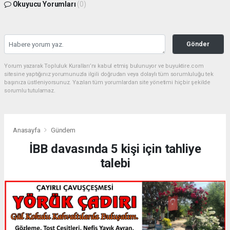
Okuyucu Yorumları
(0)
Gönder
Yorum yazarak Topluluk Kuralları’nı kabul etmiş bulunuyor ve buyuktire.com
sitesine yaptığınız yorumunuzla ilgili doğrudan veya dolaylı tüm sorumluluğu tek
başınıza üstleniyorsunuz. Yazılan tüm yorumlardan site yönetimi hiçbir şekilde
sorumlu tutulamaz.
Anasayfa
Gündem
İBB davasında 5 kişi için tahliye
talebi