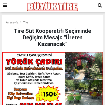
meritking
giriş
kingroyal
giriş
Anasayfa
Tire
Tire Süt Kooperatifi Seçiminde
Değişim Mesajı: “Üreten
Kazanacak”