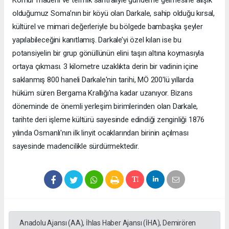
olduğumuz Soma’nın bir köyü olan Darkale, sahip olduğu kırsal,
kültürel ve mimari değerleriyle bu bölgede bambaşka şeyler
yapılabileceğini kanıtlamış. Darkale’yi özel kılan ise bu
potansiyelin bir grup gönüllünün elini taşın altına koymasıyla
ortaya çıkması. 3 kilometre uzaklıkta derin bir vadinin içine
saklanmış 800 haneli Darkale'nin tarihi, MÖ 200'lü yıllarda
hüküm süren Bergama Krallığı'na kadar uzanıyor. Bizans
döneminde de önemli yerleşim birimlerinden olan Darkale,
tarihte deri işleme kültürü sayesinde edindiği zenginliği 1876
yılında Osmanlı'nın ilk linyit ocaklarından birinin açılması
sayesinde madencilikle sürdürmektedir.
Anadolu Ajansı (AA), İhlas Haber Ajansı (İHA), Demirören