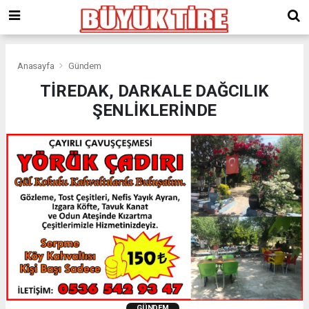
meritking
giriş
kingroyal
giriş
Anasayfa
Gündem
TİREDAK, DARKALE DAĞCILIK
ŞENLİKLERİNDE
GÜNDEM