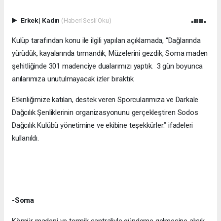
Erkek
|
Kadın
(Haberi Sesli Oku)
Kulüp tarafından konu ile ilgili yapılan açıklamada, “Dağlarında
yürüdük, kayalarında tırmandık, Müzelerini gezdik, Soma maden
şehitliğinde 301 madenciye dualarımızı yaptık. 3 gün boyunca
anılarımıza unutulmayacak izler bıraktık.
Etkinliğimize katılan, destek veren Sporcularımıza ve Darkale
Dağcılık Şenliklerinin organizasyonunu gerçekleştiren Sodos
Dağcılık Kulübü yönetimine ve ekibine teşekkürler.” ifadeleri
kullanıldı.
-Soma
Kömür madeni ve termik santraliyle gündeme gelmesine alışık