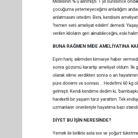
Midesinin ¾ ü alınmıştı. 1 yıl süresince ondak
çocuğuma yetemeyeceğimi anladığım anda ar
anlatmasını istedim. Beni, kendisini ameliy
‘hemen seni ameliyat edelim’ demedi. Yaşayaca
verilen kiloların geri alınabileceğini, eski ha
BUNA RAĞMEN MİDE AMELİYATINA KAR
Eşim hariç ailemden kimseye haber vermeden
sonra gözümü karartıp ameliyat oldum. İki gü
olarak elime verdikten sonra o an hayatımın
püre dönemi ve sonrası … Hedefimi 60 kg ola
gelmişti. Kendi kendime dedim ki, ‘bambaş
hareketli bir yaşam tarzı yarattım. Tek en
uzmanların önerileriyle hayatıma bazı standa
DİYET BU İŞİN NERESİNDE?
Yemek ile birlikte asla sıvı ve yoğurt tüket