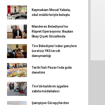
Kaymakam Mesut Yakuta,
okul müdürleriyle buluştu
Menderes Belediyesi'ne
Rüşvet Operasyonu: Başkan
İlkay Çiçek Gözaltında
Tire Belediyesi’nden gençlere
ücretsiz YKS tercih
danışmanlığı
Tarihi Salı Pazarı’nda gıda
denetimi
Tire’de kaldırım işgaline
zabıta müdahalesi
Şampiyon Güreşçilerden