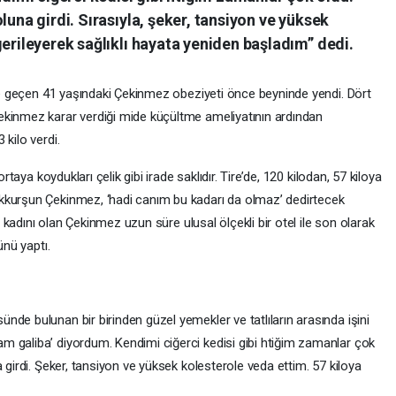
luna girdi. Sırasıyla, şeker, tansiyon ve yüksek
gerileyerek sağlıklı hayata yeniden başladım” dedi.
ile geçen 41 yaşındaki Çekinmez obeziyeti önce beyninde yendi. Dört
ekinmez karar verdiği mide küçültme ameliyatının ardından
kilo verdi.
rtaya koydukları çelik gibi irade saklıdır. Tire’de, 120 kilodan, 57 kiloya
kkurşun Çekinmez, ‘hadi canım bu kadarı da olmaz’ dedirtecek
iş kadını olan Çekinmez uzun süre ulusal ölçekli bir otel ile son olarak
ünü yaptı.
de bulunan bir birinden güzel yemekler ve tatlıların arasında işini
 galiba’ diyordum. Kendimi ciğerci kedisi gibi htiğim zamanlar çok
 girdi. Şeker, tansiyon ve yüksek kolesterole veda ettim. 57 kiloya