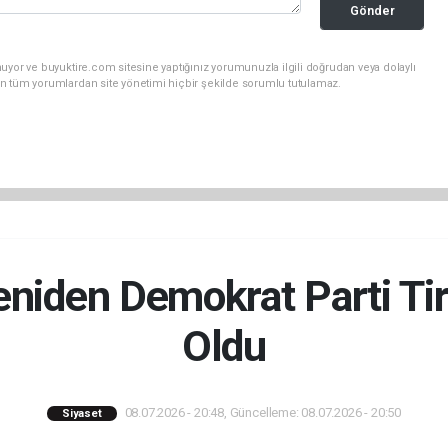
Gönder
uyor ve buyuktire.com sitesine yaptığınız yorumunuzla ilgili doğrudan veya dolaylı
n tüm yorumlardan site yönetimi hiçbir şekilde sorumlu tutulamaz.
niden Demokrat Parti Tir
Oldu
08.07.2026 - 20:48, Güncelleme: 08.07.2026 - 20:50
Siyaset