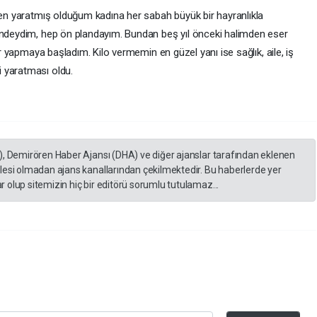
iden yaratmış olduğum kadına her sabah büyük bir hayranlıkla
nündeydim, hep ön plandayım. Bundan beş yıl önceki halimden eser
ar yapmaya başladım. Kilo vermemin en güzel yanı ise sağlık, aile, iş
 yaratması oldu.
), Demirören Haber Ajansı (DHA) ve diğer ajanslar tarafından eklenen
lesi olmadan ajans kanallarından çekilmektedir. Bu haberlerde yer
 olup sitemizin hiç bir editörü sorumlu tutulamaz...