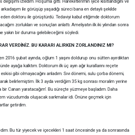
i değişimi izledim. Hoşuma gitti. Hareketlerimin iyice kısıtlandığını ve
kadaşım ile görüşüp yaşadığı süreci bana en detaylı şekilde
at eden doktoru ile görüştürdü. Tedaviyi kabul etiğimde doktorum
ğım zorlukları ve sonuçları anlattı. Ameliyatın ilk iki yılından sonra
lime yakın bir duruma gelebileceğimi söyledi.
AR VERDİNİZ. BU KARARI ALIRKEN ZORLANDINIZ MI?
 2016 şubat ayında, oğlum 1 yaşını doldurup onu sütten ayırdıktan
nde ayağa kalktım. Doktorum ilk üç ayın ağır kurallarını reçete
 eskisi gibi olmayacağını anladım. Sıvı dönemi, sulu çorba dönemi,
rak belirlemiştim. İlk 3 ayda verdiğim 35 kg sonrası moralim yerine
ka bir Canan yaratacağım’. Bu süreçte yüzmeye başladım. Daha
dişem vücudumda oluşacak sarkmalar idi. Önüne geçmek için
rtlar getirdim.
medim. Bu tür yiyecek ve içecekleri 1 saat öncesinde ya da sonrasında