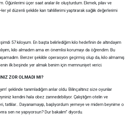
ım. Öğünlerimi üçer saat aralar ile oluşturdum. Ekmek, pilav ve
er yıl düzenli şekilde kan tahlillerimi yaptırarak sağlık değerlerimi
e şimdi 57 kiloyum. En başta belirlediğim kilo hedefinin de altındayım
lıklıyım, kilo almadım ama en önemlisi korumayı da öğrendim. Bu
 yaşamadım. Benzer şekilde operasyon geçirmiş olup da, kilo almamış
nin ilk beşinde yer almak benim için memnuniyet verici.
NIZ ZOR OLMADI MI?
 şeklinde tanımladığım anlar oldu. Bilinçaltınız size oyunlar
yniniz kendini hala obez zannedebiliyor. Çalıştığım otelin ve
eri, tatlılar… Dayanamayıp, başlıyordum yemeye ve midem beynime o
ra sen ne yapıyorsun? Dur bakalım” diyordu.