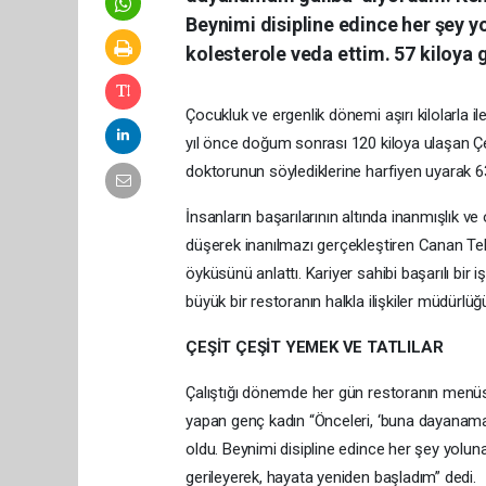
Beynimi disipline edince her şey yo
kolesterole veda ettim. 57 kiloya 
Çocukluk ve ergenlik dönemi aşırı kilolarla 
yıl önce doğum sonrası 120 kiloya ulaşan Ç
doktorunun söylediklerine harfiyen uyarak 63 
İnsanların başarılarının altında inanmışlık ve o
düşerek inanılmazı gerçekleştiren Canan Te
öyküsünü anlattı. Kariyer sahibi başarılı bir 
büyük bir restoranın halkla ilişkiler müdürlüğ
ÇEŞİT ÇEŞİT YEMEK VE TATLILAR
Çalıştığı dönemde her gün restoranın menüsün
yapan genç kadın “Önceleri, ‘buna dayanamam
oldu. Beynimi disipline edince her şey yoluna
gerileyerek, hayata yeniden başladım” dedi.