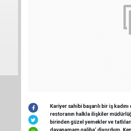
Kariyer sahibi başarılı bir iş kad
restoranın halkla ilişkiler müdürl
birinden güzel yemekler ve tatlılar
dayanamam galiba’ diyordum. Kendi