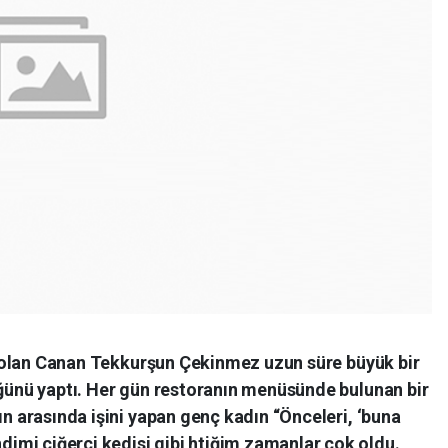
ını olan Canan Tekkurşun Çekinmez uzun süre büyük bir
üğünü yaptı. Her gün restoranın menüsünde bulunan bir
ın arasında işini yapan genç kadın “Önceleri, ‘buna
mi ciğerci kedisi gibi htiğim zamanlar çok oldu.