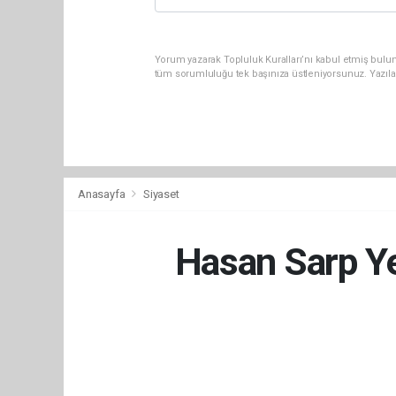
Yorum yazarak Topluluk Kuralları’nı kabul etmiş bulun
tüm sorumluluğu tek başınıza üstleniyorsunuz. Yazıla
Anasayfa
Siyaset
Hasan Sarp Ye