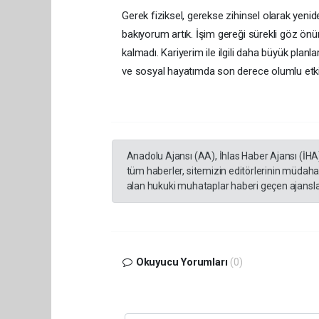
Gerek fiziksel, gerekse zihinsel olarak yen
bakıyorum artık. İşim gereği sürekli göz ö
kalmadı. Kariyerim ile ilgili daha büyük planl
ve sosyal hayatımda son derece olumlu etki
Anadolu Ajansı (AA), İhlas Haber Ajansı (İHA
tüm haberler, sitemizin editörlerinin müdaha
alan hukuki muhataplar haberi geçen ajanslar
Okuyucu Yorumları
(0)