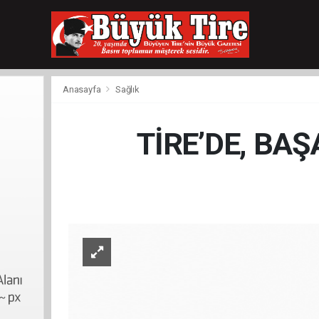
meritking
giriş
kingroyal
giriş
Anasayfa
Sağlık
TİRE’DE, BAŞA