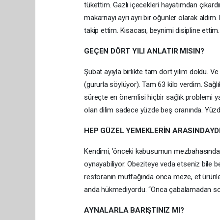
tükettim. Gazlı içecekleri hayatımdan çıkard
makarnayı ayrı ayrı bir öğünler olarak aldım. H
takip ettim. Kısacası, beynimi disipline ettim.
GEÇEN DÖRT YILI ANLATIR MISIN?
Şubat ayıyla birlikte tam dört yılım doldu. V
(gururla söylüyor). Tam 63 kilo verdim. Sağ
süreçte en önemlisi hiçbir sağlık problemi
olan dilim sadece yüzde beş oranında. Yüzde
HEP GÜZEL YEMEKLERİN ARASINDAYDI
Kendimi, ’önceki kabusumun mezbahasındayım’
oynayabiliyor. Obeziteye veda etseniz bile be
restoranın mutfağında onca meze, et ürünl
anda hükmediyordu. “Onca çabalamadan son
AYNALARLA BARIŞTINIZ MI?