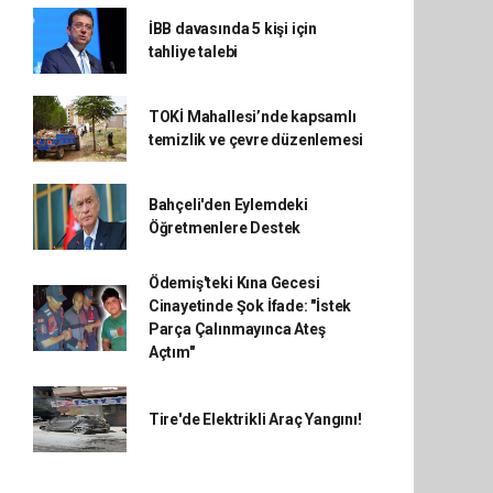
İBB davasında 5 kişi için
tahliye talebi
TOKİ Mahallesi’nde kapsamlı
temizlik ve çevre düzenlemesi
Bahçeli'den Eylemdeki
Öğretmenlere Destek
Ödemiş'teki Kına Gecesi
Cinayetinde Şok İfade: "İstek
Parça Çalınmayınca Ateş
Açtım"
Tire'de Elektrikli Araç Yangını!