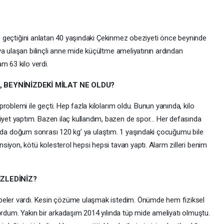
ile geçtiğini anlatan 40 yaşındaki Çekinmez obeziyeti önce beyninde
ya ulaşan bilinçli anne mide küçültme ameliyatının ardından
m 63 kilo verdi.
, BEYNİNİZDEKİ MİLAT NE OLDU?
roblemi ile geçti. Hep fazla kilolarım oldu. Bunun yanında, kilo
et yaptım. Bazen ilaç kullandım, bazen de spor… Her defasında
yılında doğum sonrası 120 kg’ ya ulaştım. 1 yaşındaki çocuğumu bile
iyon, kötü kolesterol hepsi hepsi tavan yaptı. Alarm zilleri benim
İZLEDİNİZ?
übeler vardı. Kesin çözüme ulaşmak istedim. Önümde hem fiziksel
ordum. Yakın bir arkadaşım 2014 yılında tüp mide ameliyatı olmuştu.