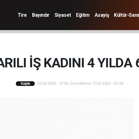
Tire
Bayındır
Siyaset
Eğitim
Asayiş
Kültür-San
RILI İŞ KADINI 4 YILDA
20.03.2020 - 13:06, Güncelleme: 19.02.2023 - 03:58
Sağlık