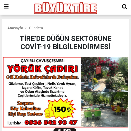
meritking
giriş
kingroyal
giriş
Anasayfa
Gündem
TİRE'DE DÜĞÜN SEKTÖRÜNE
COVİT-19 BİLGİLENDİRMESİ
GÜNDEM