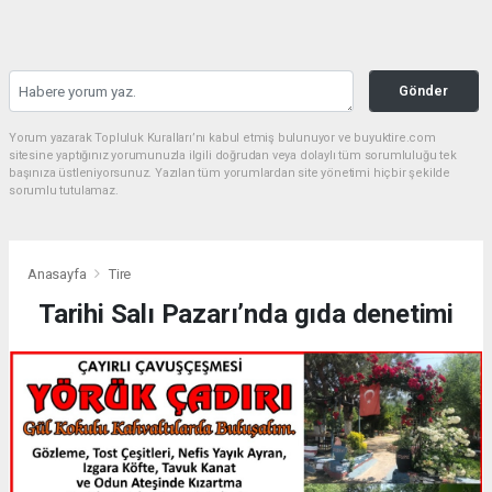
Gönder
Yorum yazarak Topluluk Kuralları’nı kabul etmiş bulunuyor ve buyuktire.com
sitesine yaptığınız yorumunuzla ilgili doğrudan veya dolaylı tüm sorumluluğu tek
başınıza üstleniyorsunuz. Yazılan tüm yorumlardan site yönetimi hiçbir şekilde
sorumlu tutulamaz.
Anasayfa
Tire
Tarihi Salı Pazarı’nda gıda denetimi