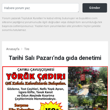
Gönder
Yorum yazarak Topluluk Kuralları’nı kabul etmiş bulunuyor ve buyuktire.com
sitesine yaptığınız yorumunuzla ilgili doğrudan veya dolaylı tüm sorumluluğu tek
başınıza üstleniyorsunuz. Yazılan tüm yorumlardan site yönetimi hiçbir şekilde
sorumlu tutulamaz.
Anasayfa
Tire
Tarihi Salı Pazarı’nda gıda denetimi