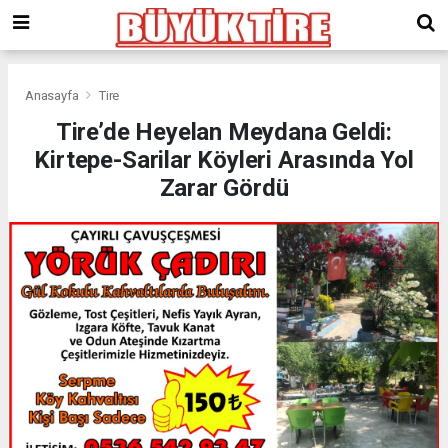
meritking
giriş
kingroyal
giriş
Anasayfa
Tire
Tire’de Heyelan Meydana Geldi:
Kirtepe-Sarilar Köyleri Arasında Yol
Zarar Gördü