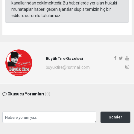
kanallarından çekilmektedir. Bu haberlerde yer alan hukuki
muhataplar haberi geçen ajanslar olup sitemizin hiç bir
editörü sorumlu tutulamaz...
Büyük Tire Gazetesi
buyuktire@hotmail.com
Okuyucu Yorumları
(0)
Gönder
Yorum yazarak Topluluk Kuralları’nı kabul etmiş bulunuyor ve buyuktire.com