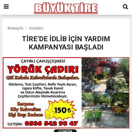
meritking
giriş
kingroyal
giriş
Anasayfa
Gündem
TİRE’DE İDLİB İÇİN YARDIM
KAMPANYASI BAŞLADI
GÜNDEM