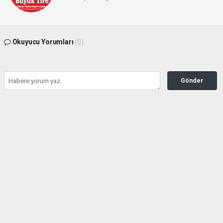
Okuyucu Yorumları
(0)
Gönder
Yorum yazarak Topluluk Kuralları’nı kabul etmiş bulunuyor ve buyuktire.com
sitesine yaptığınız yorumunuzla ilgili doğrudan veya dolaylı tüm sorumluluğu tek
başınıza üstleniyorsunuz. Yazılan tüm yorumlardan site yönetimi hiçbir şekilde
sorumlu tutulamaz.
Anasayfa
Gündem
İBB davasında 5 kişi için tahliye
talebi