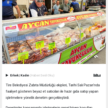
Erkek
|
Kadın
(Haberi Sesli Oku)
Tire Belediyesi Zabıta Müdürlüğü ekipleri, Tarihi Salı Pazarı’nda
faaliyet gösteren beyaz et satıcıları ile hazır gıda satışı yapan
işletmelere yönelik denetim gerçekleştirdi.
Denetimler kapsamında işletmelerin genel hijyen koşulları,