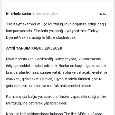
Erkek
|
Kadın
(Haberi Sesli Oku)
Tire Kaymakamlığı ve İlçe Müftülüğü’nün organize ettiği bağış
kampanyasında Tirelilerin yapacağı ayni yardımlar Türkiye
Diyanet Vakfı aracılığı ile İdlib’e ulaştırılacak.
AYNİ YARDIM KABUL EDİLECEK
Nakit bağışın kabul edilmediği kampanyada, kullanılmamış
ihtiyaç maddeleri kabul edilecek. Bunlar en başta çadır, plastik
branda, plastik hasır, sünger yatak, soba ve yakacak, kıyafet ve
ayakkabı, gıda paketi ürünleri, Hijyen temizlik ürünleri, çocuk
gıda ve bakım ürünleri ve mutfak malzemeleri olacak.
Kampanyaya bağış yapacak olan kişiler yapacakları bağışı Tire
Müftülüğü’ne getirerek yapabilecekler.
Konu ile ilgili açıklamalarda bulunan Tire İlçe Müftüsü Şaban