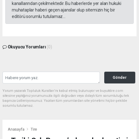
kanallarından çekilmektedir. Bu haberlerde yer alan hukuki
muhataplar haberi geçen ajanslar olup sitemizin hiç bir
editörü sorumlu tutulamaz...
Okuyucu Yorumları
(0)
Gönder
Yorum yazarak Topluluk Kuralları’nı kabul etmiş bulunuyor ve buyuktire.com
sitesine yaptığınız yorumunuzla ilgili doğrudan veya dolaylı tüm sorumluluğu tek
başınıza üstleniyorsunuz. Yazılan tüm yorumlardan site yönetimi hiçbir şekilde
sorumlu tutulamaz.
Anasayfa
Tire