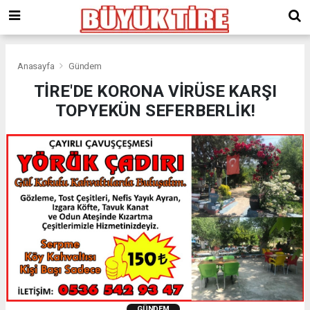
meritking
giriş
kingroyal
giriş
Anasayfa
Gündem
TİRE'DE KORONA VİRÜSE KARŞI
TOPYEKÜN SEFERBERLİK!
GÜNDEM