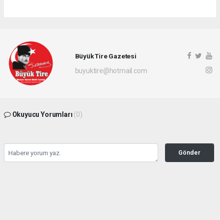
Büyük Tire Gazetesi
buyuktire@hotmail.com
Okuyucu Yorumları
(0)
Gönder
Yorum yazarak Topluluk Kuralları’nı kabul etmiş bulunuyor ve buyuktire.com
sitesine yaptığınız yorumunuzla ilgili doğrudan veya dolaylı tüm sorumluluğu tek
başınıza üstleniyorsunuz. Yazılan tüm yorumlardan site yönetimi hiçbir şekilde
sorumlu tutulamaz.