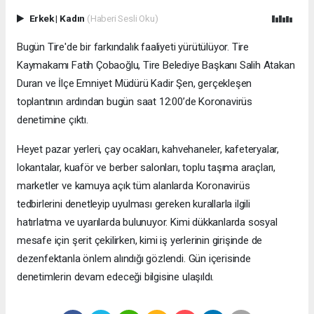
Erkek
|
Kadın
(Haberi Sesli Oku)
Bugün Tire'de bir farkındalık faaliyeti yürütülüyor. Tire
Kaymakamı Fatih Çobaoğlu, Tire Belediye Başkanı Salih Atakan
Duran ve İlçe Emniyet Müdürü Kadir Şen, gerçekleşen
toplantının ardından bugün saat 12:00’de Koronavirüs
denetimine çıktı.
Heyet pazar yerleri, çay ocakları, kahvehaneler, kafeteryalar,
lokantalar, kuaför ve berber salonları, toplu taşıma araçları,
marketler ve kamuya açık tüm alanlarda Koronavirüs
tedbirlerini denetleyip uyulması gereken kurallarla ilgili
hatırlatma ve uyarılarda bulunuyor. Kimi dükkanlarda sosyal
mesafe için şerit çekilirken, kimi iş yerlerinin girişinde de
dezenfektanla önlem alındığı gözlendi. Gün içerisinde
denetimlerin devam edeceği bilgisine ulaşıldı.