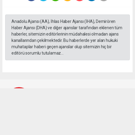
Anadolu Ajansı (AA), İhlas Haber Ajansı (İHA), Demirören
Haber Ajansı (DHA) ve diğer ajanslar tarafından eklenen tüm
haberler, sitemizin editörlerinin müdahalesi olmadan ajans
kanallarından çekilmektedir. Bu haberlerde yer alan hukuki
muhataplar haberi geçen ajanslar olup sitemizin hiç bir
editörü sorumlu tutulamaz...
Büyük Tire Gazetesi
buyuktire@hotmail.com
Okuyucu Yorumları
(0)