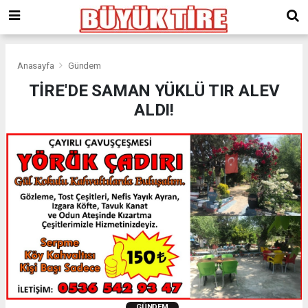
meritking
giriş
kingroyal
giriş
Anasayfa
Gündem
TİRE'DE SAMAN YÜKLÜ TIR ALEV
ALDI!
GÜNDEM