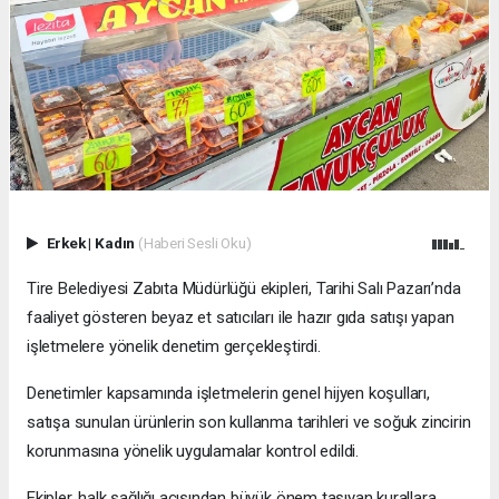
Erkek
|
Kadın
(Haberi Sesli Oku)
Tire Belediyesi Zabıta Müdürlüğü ekipleri, Tarihi Salı Pazarı’nda
faaliyet gösteren beyaz et satıcıları ile hazır gıda satışı yapan
işletmelere yönelik denetim gerçekleştirdi.
Denetimler kapsamında işletmelerin genel hijyen koşulları,
satışa sunulan ürünlerin son kullanma tarihleri ve soğuk zincirin
korunmasına yönelik uygulamalar kontrol edildi.
Ekipler, halk sağlığı açısından büyük önem taşıyan kurallara