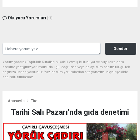
Okuyucu Yorumları
(0)
Gönder
Yorum yazarak Topluluk Kuralları’nı kabul etmiş bulunuyor ve buyuktire.com
sitesine yaptığınız yorumunuzla ilgili doğrudan veya dolaylı tüm sorumluluğu tek
başınıza üstleniyorsunuz. Yazılan tüm yorumlardan site yönetimi hiçbir şekilde
sorumlu tutulamaz.
Anasayfa
Tire
Tarihi Salı Pazarı’nda gıda denetimi