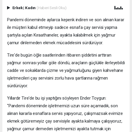
Erkek
|
Kadın
(Haberi Sesli Oku)
Pandemi döneminde aylarca kepenk indiren ve son alınan karar
ile müşteri kabul etmeyip sadece esnafa çay servisi yapma
şartıyla açılan Kıraathaneler, ayakta kalabilmek için yağmur
çamur dinlemeden ekmek mücadelesini sürdürüyor.
Tire'de bugün öğle saatlerinden itibaren şiddetini arttıran
yağmur sonrası yollar göle döndü, araçların güçlükle ilerleyebildi
cadde ve sokaklarda çizme ve yağmurluğunu giyen kahvehane
işletmecileri çay servisini zorlu hava şartlarına rağmen
sürdürüyor.
Yıllardır Tire'de bu işi yaptığını söyleyen Ender Toygun:
"Pandemi döneminde işletmemizi uzun süre açamadık, son
alınan kararla esnaflara servis yapıyoruz, çalışmazsak evimize
ekmek götüremeyiz çay servisiyle ayakta kalmaya çalışıyoruz,
yağmur çamur demeden işletmemizi ayakta tutmak için