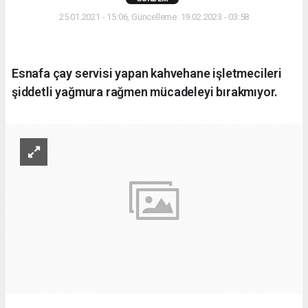
25.01.2021 - 15:06, Güncelleme: 19.02.2023 - 03:58
Esnafa çay servisi yapan kahvehane işletmecileri
şiddetli yağmura rağmen mücadeleyi bırakmıyor.