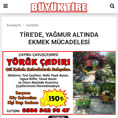
meritking
giriş
kingroyal
giriş
Anasayfa
Gündem
TİRE'DE, YAĞMUR ALTINDA
EKMEK MÜCADELESİ
GÜNDEM