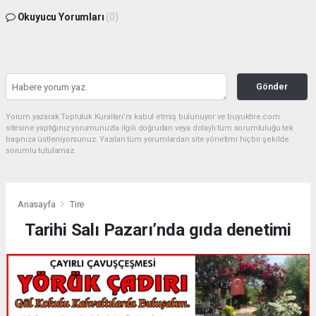
Okuyucu Yorumları
(0)
Gönder
Yorum yazarak Topluluk Kuralları’nı kabul etmiş bulunuyor ve buyuktire.com
sitesine yaptığınız yorumunuzla ilgili doğrudan veya dolaylı tüm sorumluluğu tek
başınıza üstleniyorsunuz. Yazılan tüm yorumlardan site yönetimi hiçbir şekilde
sorumlu tutulamaz.
Anasayfa
Tire
Tarihi Salı Pazarı’nda gıda denetimi