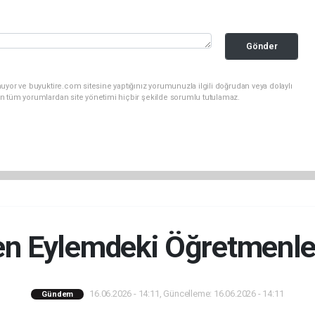
Gönder
uyor ve buyuktire.com sitesine yaptığınız yorumunuzla ilgili doğrudan veya dolaylı
n tüm yorumlardan site yönetimi hiçbir şekilde sorumlu tutulamaz.
den Eylemdeki Öğretmenle
16.06.2026 - 14:11, Güncelleme: 16.06.2026 - 14:11
Gündem