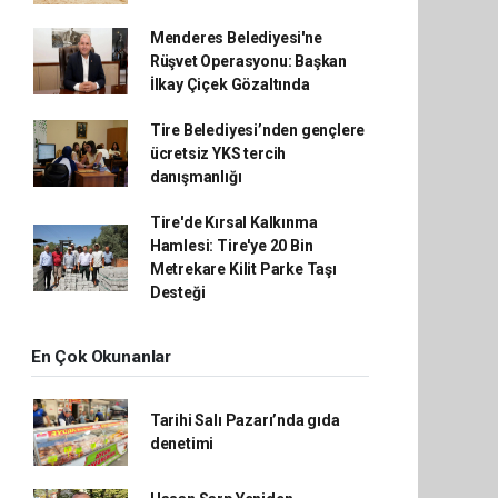
Menderes Belediyesi'ne
Rüşvet Operasyonu: Başkan
İlkay Çiçek Gözaltında
Tire Belediyesi’nden gençlere
ücretsiz YKS tercih
danışmanlığı
Tire'de Kırsal Kalkınma
Hamlesi: Tire'ye 20 Bin
Metrekare Kilit Parke Taşı
Desteği
En Çok Okunanlar
Tarihi Salı Pazarı’nda gıda
denetimi