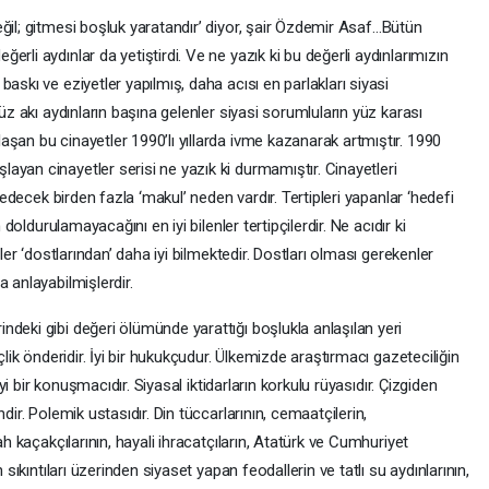
ğil; gitmesi boşluk yaratandır’ diyor, şair Özdemir Asaf…Bütün
rli aydınlar da yetiştirdi. Ve ne yazık ki bu değerli aydınlarımızın
askı ve eziyetler yapılmış, daha acısı en parlakları siyasi
yüz akı aydınların başına gelenler siyasi sorumluların yüz karası
şan bu cinayetler 1990’lı yıllarda ivme kazanarak artmıştır. 1990
yan cinayetler serisi ne yazık ki durmamıştır. Cinayetleri
tledecek birden fazla ‘makul’ neden vardır. Tertipleri yapanlar ‘hedefi
 doldurulamayacağını en iyi bilenler tertipçilerdir. Ne acıdır ki
nler ‘dostlarından’ daha iyi bilmektedir. Dostları olması gerekenler
 anlayabilmişlerdir.
deki gibi değeri ölümünde yarattığı boşlukla anlaşılan yeri
çlik önderidir. İyi bir hukukçudur. Ülkemizde araştırmacı gazeteciliğin
İyi bir konuşmacıdır. Siyasal iktidarların korkulu rüyasıdır. Çizgiden
dir. Polemik ustasıdır. Din tüccarlarının, cemaatçilerin,
ah kaçakçılarının, hayali ihracatçıların, Atatürk ve Cumhuriyet
 sıkıntıları üzerinden siyaset yapan feodallerin ve tatlı su aydınlarının,