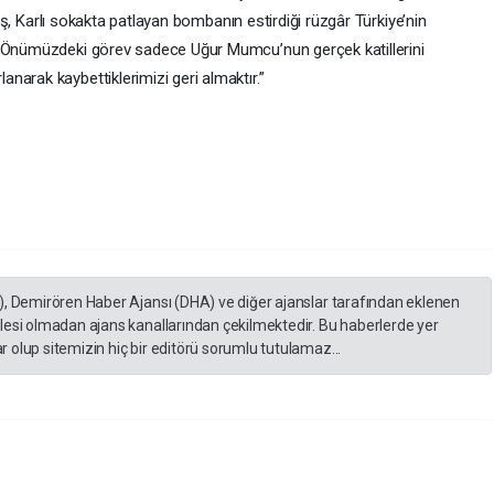
rmiş, Karlı sokakta patlayan bombanın estirdiği rüzgâr Türkiye’nin
. Önümüzdeki görev sadece Uğur Mumcu’nun gerçek katillerini
narak kaybettiklerimizi geri almaktır.”
), Demirören Haber Ajansı (DHA) ve diğer ajanslar tarafından eklenen
lesi olmadan ajans kanallarından çekilmektedir. Bu haberlerde yer
 olup sitemizin hiç bir editörü sorumlu tutulamaz...