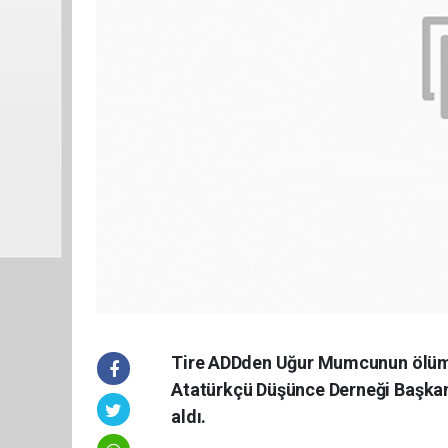
Tire ADDden Uğur Mumcunun ölüm 
Atatürkçü Düşünce Derneği Başkanı
aldı.