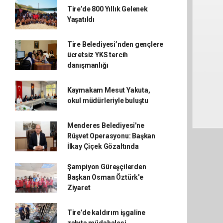
Tire’de 800 Yıllık Gelenek
Yaşatıldı
Tire Belediyesi’nden gençlere
ücretsiz YKS tercih
danışmanlığı
Kaymakam Mesut Yakuta,
okul müdürleriyle buluştu
Menderes Belediyesi'ne
Rüşvet Operasyonu: Başkan
İlkay Çiçek Gözaltında
Şampiyon Güreşçilerden
Başkan Osman Öztürk'e
Ziyaret
Tire’de kaldırım işgaline