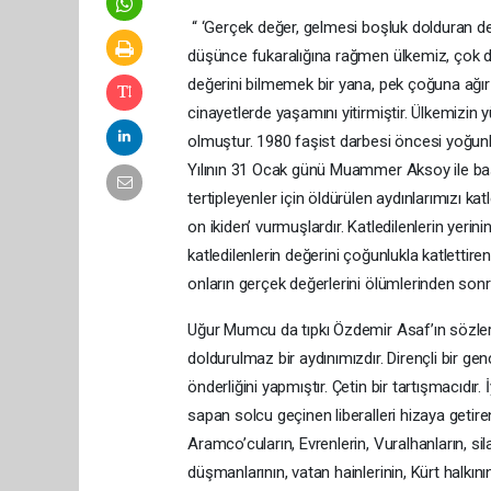
“ ‘Gerçek değer, gelmesi boşluk dolduran de
düşünce fukaralığına rağmen ülkemiz, çok değe
değerini bilmemek bir yana, pek çoğuna ağır b
cinayetlerde yaşamını yitirmiştir. Ülkemizin 
olmuştur. 1980 faşist darbesi öncesi yoğunla
Yılının 31 Ocak günü Muammer Aksoy ile başla
tertipleyenler için öldürülen aydınlarımızı ka
on ikiden’ vurmuşlardır. Katledilenlerin yerinin
katledilenlerin değerini çoğunlukla katlettire
onların gerçek değerlerini ölümlerinden sonra
Uğur Mumcu da tıpkı Özdemir Asaf’ın sözlerin
doldurulmaz bir aydınımızdır. Dirençli bir gen
önderliğini yapmıştır. Çetin bir tartışmacıdır. 
sapan solcu geçinen liberalleri hizaya getiren
Aramco’cuların, Evrenlerin, Vuralhanların, sil
düşmanlarının, vatan hainlerinin, Kürt halkının