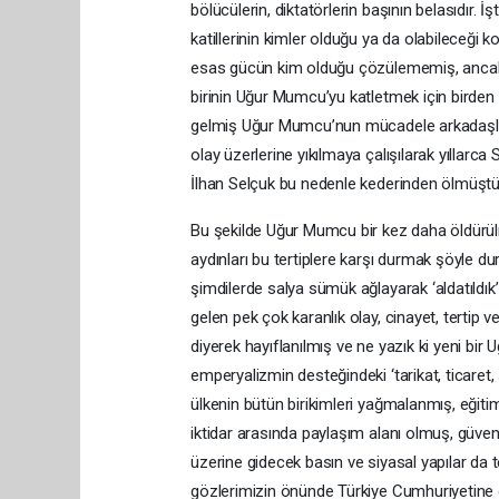
bölücülerin, diktatörlerin başının belasıdır. 
katillerinin kimler olduğu ya da olabileceği
esas gücün kim olduğu çözülememiş, ancak ka
birinin Uğur Mumcu’yu katletmek için birden ç
gelmiş Uğur Mumcu’nun mücadele arkadaşlar
olay üzerlerine yıkılmaya çalışılarak yıllarca
İlhan Selçuk bu nedenle kederinden ölmüştü
Bu şekilde Uğur Mumcu bir kez daha öldürül
aydınları bu tertiplere karşı durmak şöyle du
şimdilerde salya sümük ağlayarak ‘aldatıld
gelen pek çok karanlık olay, cinayet, tertip
diyerek hayıflanılmış ve ne yazık ki yeni b
emperyalizmin desteğindeki ‘tarikat, ticaret
ülkenin bütün birikimleri yağmalanmış, eğitim
iktidar arasında paylaşım alanı olmuş, güven
üzerine gidecek basın ve siyasal yapılar da te
gözlerimizin önünde Türkiye Cumhuriyetine ö