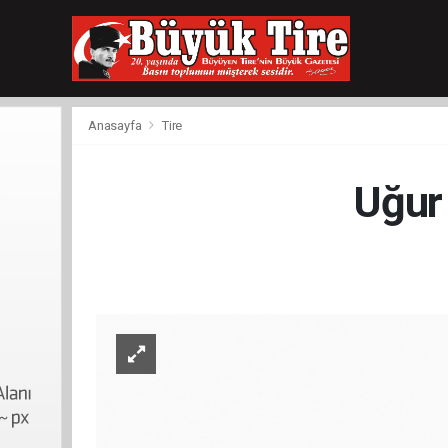
meritking
giriş
kingroyal
giriş
Anasayfa
Tire
Uğu