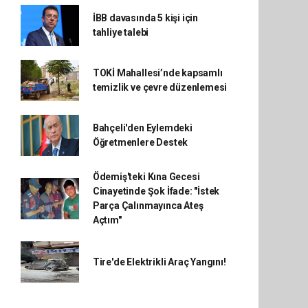
İBB davasında 5 kişi için
tahliye talebi
TOKİ Mahallesi’nde kapsamlı
temizlik ve çevre düzenlemesi
Bahçeli'den Eylemdeki
Öğretmenlere Destek
Ödemiş'teki Kına Gecesi
Cinayetinde Şok İfade: "İstek
Parça Çalınmayınca Ateş
Açtım"
Tire'de Elektrikli Araç Yangını!