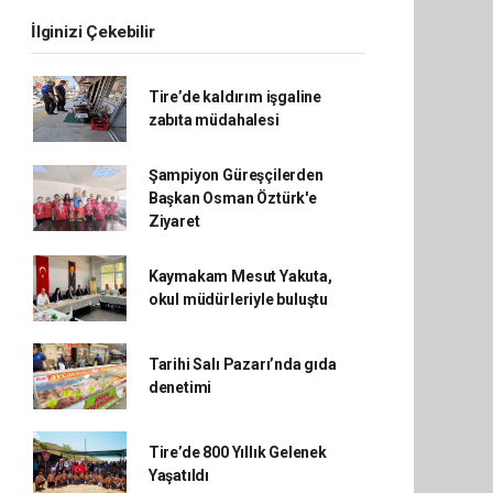
İlginizi Çekebilir
Tire’de kaldırım işgaline
zabıta müdahalesi
Şampiyon Güreşçilerden
Başkan Osman Öztürk'e
Ziyaret
Kaymakam Mesut Yakuta,
okul müdürleriyle buluştu
Tarihi Salı Pazarı’nda gıda
denetimi
Tire’de 800 Yıllık Gelenek
Yaşatıldı