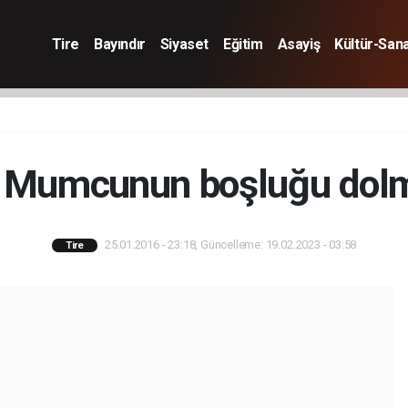
Tire
Bayındır
Siyaset
Eğitim
Asayiş
Kültür-San
r Mumcunun boşluğu dolm
25.01.2016 - 23:18, Güncelleme: 19.02.2023 - 03:58
Tire