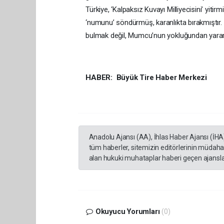
Türkiye, ‘Kalpaksız Kuvayı Milliyecisini’ yiti
‘numunu’ söndürmüş, karanlıkta bırakmıştır
bulmak değil, Mumcu’nun yokluğundan yararla
HABER: Büyük Tire Haber Merkezi
Anadolu Ajansı (AA), İhlas Haber Ajansı (İHA
tüm haberler, sitemizin editörlerinin müdaha
alan hukuki muhataplar haberi geçen ajanslar
Okuyucu Yorumları
(0)