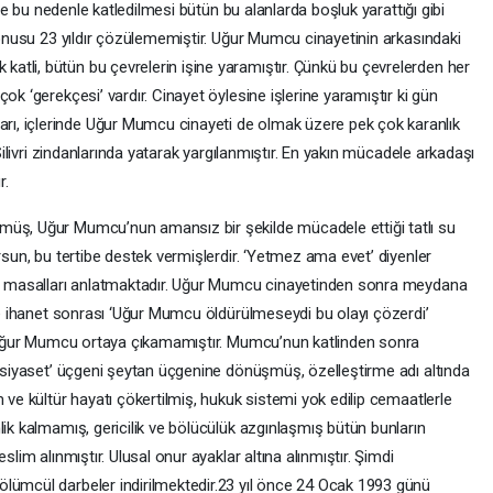
İşte bu nedenle katledilmesi bütün bu alanlarda boşluk yarattığı gibi
 konusu 23 yıldır çözülememiştir. Uğur Mumcu cinayetinin arkasındaki
tli, bütün bu çevrelerin işine yaramıştır. Çünkü bu çevrelerden her
ok ‘gerekçesi’ vardır. Cinayet öylesine işlerine yaramıştır ki gün
ı, içlerinde Uğur Mumcu cinayeti de olmak üzere pek çok karanlık
 Silivri zindanlarında yatarak yargılanmıştır. En yakın mücadele arkadaşı
r.
müş, Uğur Mumcu’nun amansız bir şekilde mücadele ettiği tatlı su
rsun, bu tertibe destek vermişlerdir. ‘Yetmez ama evet’ diyenler
ık’ masalları anlatmaktadır. Uğur Mumcu cinayetinden sonra meydana
 ve ihanet sonrası ‘Uğur Mumcu öldürülmeseydi bu olayı çözerdi’
ir Uğur Mumcu ortaya çıkamamıştır. Mumcu’nun katlinden sonra
, siyaset’ üçgeni şeytan üçgenine dönüşmüş, özelleştirme adı altında
 ve kültür hayatı çökertilmiş, hukuk sistemi yok edilip cemaatlerle
lik kalmamış, gericilik ve bölücülük azgınlaşmış bütün bunların
slim alınmıştır. Ulusal onur ayaklar altına alınmıştır. Şimdi
lümcül darbeler indirilmektedir.23 yıl önce 24 Ocak 1993 günü