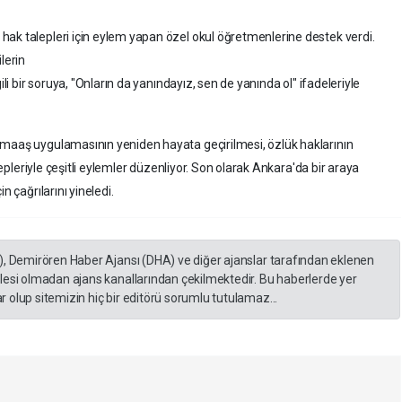
ak talepleri için eylem yapan özel okul öğretmenlerine destek verdi.
lerin
ili bir soruya, "Onların da yanındayız, sen de yanında ol" ifadeleriyle
 maaş uygulamasının yeniden hayata geçirilmesi, özlük haklarının
alepleriyle çeşitli eylemler düzenliyor. Son olarak Ankara'da bir araya
n çağrılarını yineledi.
), Demirören Haber Ajansı (DHA) ve diğer ajanslar tarafından eklenen
lesi olmadan ajans kanallarından çekilmektedir. Bu haberlerde yer
 olup sitemizin hiç bir editörü sorumlu tutulamaz...