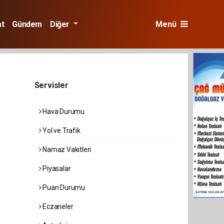
at
Gündem
Diğer
Menü
Servisler
Hava Durumu
Yol ve Trafik
Namaz Vakitleri
Piyasalar
Puan Durumu
Eczaneler