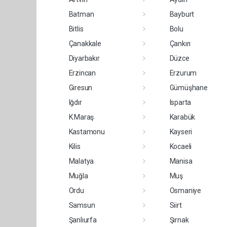
Batman
Bayburt
Bitlis
Bolu
Çanakkale
Çankırı
Diyarbakır
Düzce
Erzincan
Erzurum
Giresun
Gümüşhane
Iğdır
Isparta
K.Maraş
Karabük
Kastamonu
Kayseri
Kilis
Kocaeli
Malatya
Manisa
Muğla
Muş
Ordu
Osmaniye
Samsun
Siirt
Şanlıurfa
Şırnak