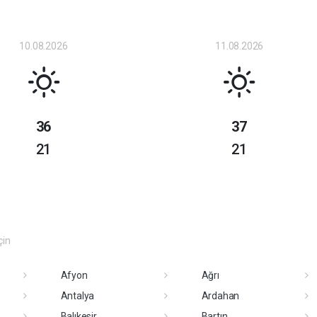
10.08.2026
11.08.2026
36
37
21
21
çin
Afyon
Ağrı
Antalya
Ardahan
Balıkesir
Bartın