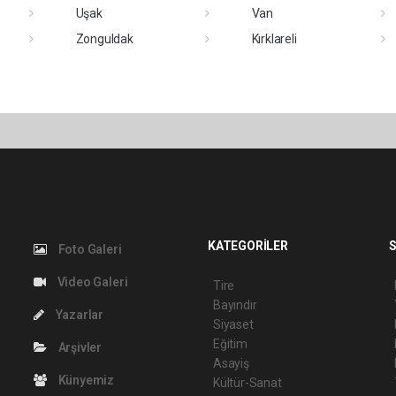
Uşak
Van
Zonguldak
Kırklareli
KATEGORİLER
S
Foto Galeri
Video Galeri
Tire
Bayındır
Yazarlar
Siyaset
Eğitim
Arşivler
Asayiş
Künyemiz
Kültür-Sanat