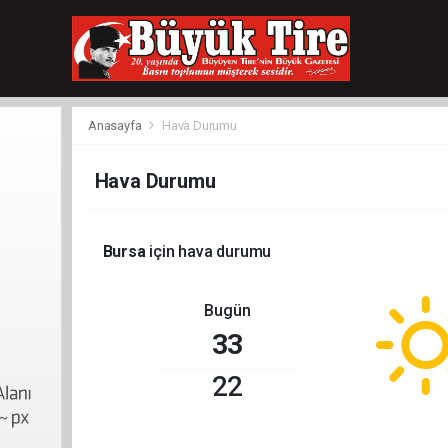
meritking
giriş
kingroyal
giriş
Anasayfa
Hava Durumu
Hava Durumu
Bursa
için hava durumu
Bugün
33
22