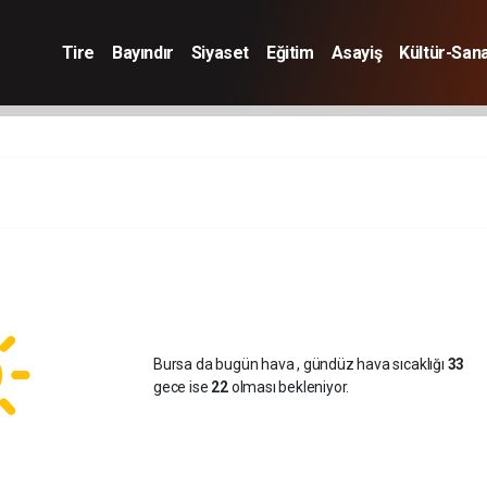
Tire
Bayındır
Siyaset
Eğitim
Asayiş
Kültür-San
Bursa da bugün hava
, gündüz hava sıcaklığı
33
gece ise
22
olması bekleniyor.