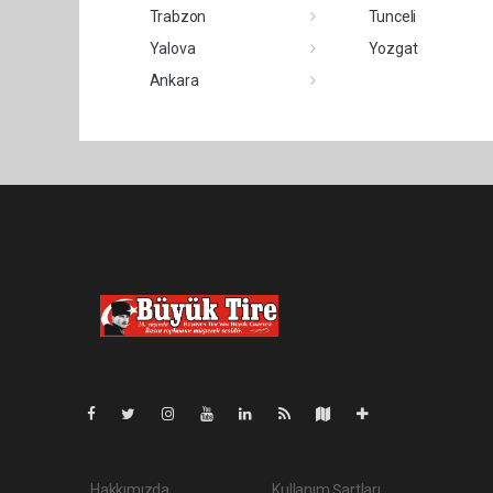
Trabzon
Tunceli
Yalova
Yozgat
Ankara
Pro-0.168
Hakkımızda
Kullanım Şartları