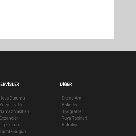
ERVİSLER
DİĞER
Hava Durumu
Sitede Ara
Yol ve Trafik
Anketler
Namaz Vakitleri
Biyografiler
Eczaneler
Rüya Tabirleri
Lig Fikstürü
Astroloji
Tarihte Bugün