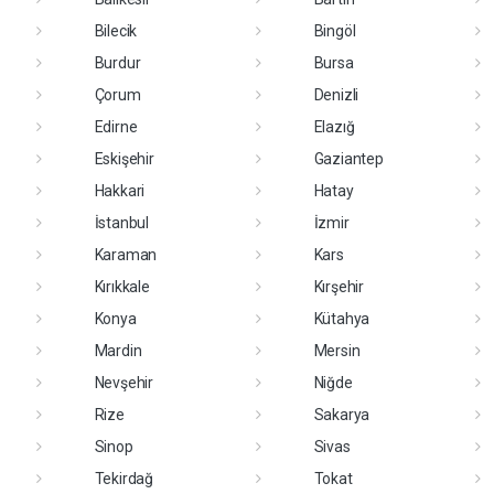
Bilecik
Bingöl
Burdur
Bursa
Çorum
Denizli
Edirne
Elazığ
Eskişehir
Gaziantep
Hakkari
Hatay
İstanbul
İzmir
Karaman
Kars
Kırıkkale
Kırşehir
Konya
Kütahya
Mardin
Mersin
Nevşehir
Niğde
Rize
Sakarya
Sinop
Sivas
Tekirdağ
Tokat