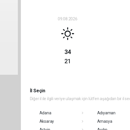
09.08.2026
34
21
İl Seçin
Diğer il ile ilgili veriye ulaşmak için lütfen aşağıdan bir il se
Adana
Adıyaman
Aksaray
Amasya
Artvin
Aydın