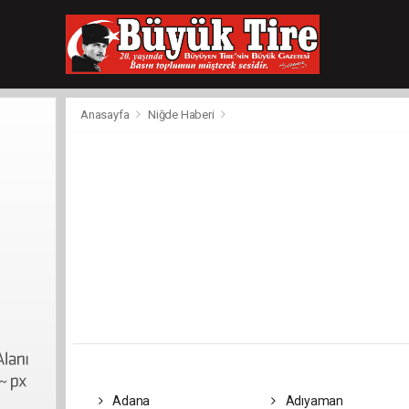
meritking
giriş
kingroyal
giriş
Anasayfa
Niğde Haberi
Adana
Adıyaman