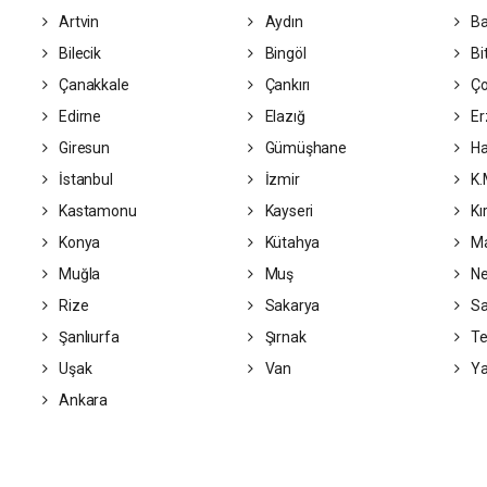
Artvin
Aydın
Ba
Bilecik
Bingöl
Bit
Çanakkale
Çankırı
Ç
Edirne
Elazığ
Er
Giresun
Gümüşhane
Ha
İstanbul
İzmir
K.
Kastamonu
Kayseri
Kı
Konya
Kütahya
Ma
Muğla
Muş
Ne
Rize
Sakarya
S
Şanlıurfa
Şırnak
Te
Uşak
Van
Ya
Ankara