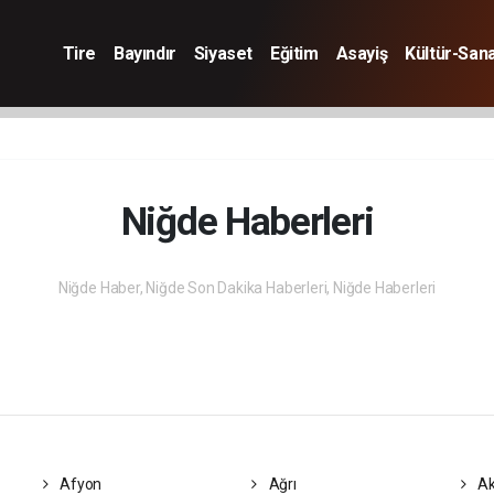
Tire
Bayındır
Siyaset
Eğitim
Asayiş
Kültür-San
Niğde Haberleri
Niğde Haber, Niğde Son Dakika Haberleri, Niğde Haberleri
Afyon
Ağrı
Ak