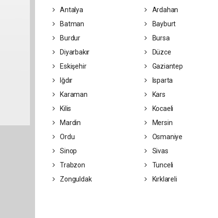
Antalya
Ardahan
Batman
Bayburt
Burdur
Bursa
Diyarbakır
Düzce
Eskişehir
Gaziantep
Iğdır
Isparta
Karaman
Kars
Kilis
Kocaeli
Mardin
Mersin
Ordu
Osmaniye
Sinop
Sivas
Trabzon
Tunceli
Zonguldak
Kırklareli