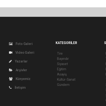
KATEGORİLER
S
Foto Galeri
Video Galeri
Tire
Bayındır
Yazarlar
Siyaset
Eğitim
Arşivler
Asayiş
Künyemiz
Kültür-Sanat
Gündem
İletişim