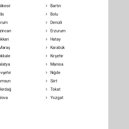
lıkesir
Bartın
lis
Bolu
orum
Denizli
zincan
Erzurum
kkari
Hatay
Maraş
Karabük
rıkkale
Kırşehir
latya
Manisa
vşehir
Niğde
amsun
Siirt
kirdağ
Tokat
lova
Yozgat