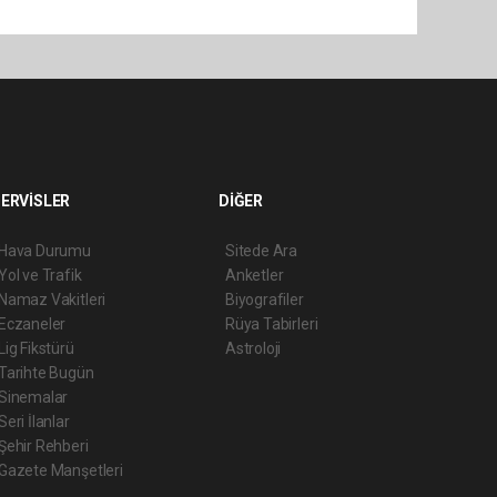
ERVİSLER
DİĞER
Hava Durumu
Sitede Ara
Yol ve Trafik
Anketler
Namaz Vakitleri
Biyografiler
Eczaneler
Rüya Tabirleri
Lig Fikstürü
Astroloji
Tarihte Bugün
Sinemalar
Seri İlanlar
Şehir Rehberi
Gazete Manşetleri