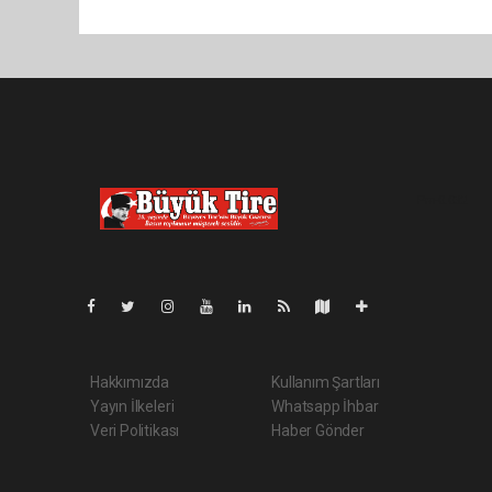
Pro-0.032
Hakkımızda
Kullanım Şartları
Yayın İlkeleri
Whatsapp İhbar
Veri Politikası
Haber Gönder