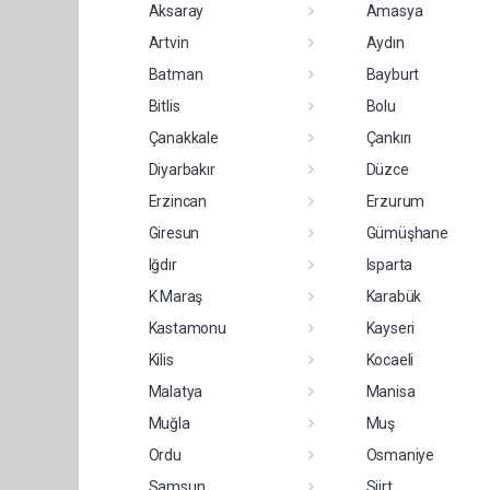
Aksaray
Amasya
Artvin
Aydın
Batman
Bayburt
Bitlis
Bolu
Çanakkale
Çankırı
Diyarbakır
Düzce
Erzincan
Erzurum
Giresun
Gümüşhane
Iğdır
Isparta
K.Maraş
Karabük
Kastamonu
Kayseri
Kilis
Kocaeli
Malatya
Manisa
Muğla
Muş
Ordu
Osmaniye
Samsun
Siirt