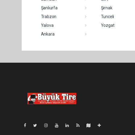
Şanlıurfa
Şırnak
Trabzon
Tunceli
Yalova
Yozgat
Ankara
Pro-0.141