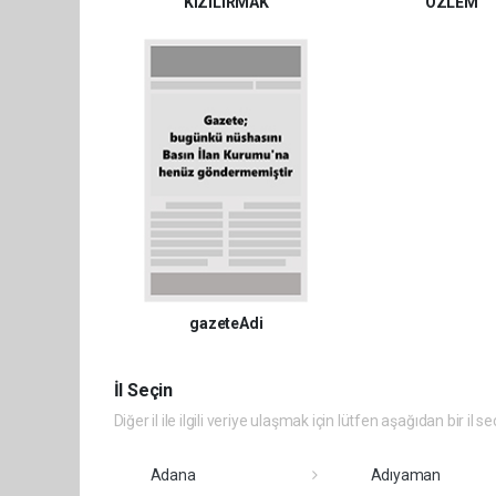
KIZILIRMAK
ÖZLEM
gazeteAdi
İl Seçin
Diğer il ile ilgili veriye ulaşmak için lütfen aşağıdan bir il se
Adana
Adıyaman