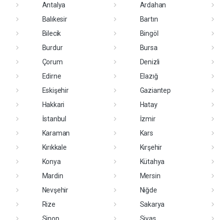
Antalya
Ardahan
Balıkesir
Bartın
Bilecik
Bingöl
Burdur
Bursa
Çorum
Denizli
Edirne
Elazığ
Eskişehir
Gaziantep
Hakkari
Hatay
İstanbul
İzmir
Karaman
Kars
Kırıkkale
Kırşehir
Konya
Kütahya
Mardin
Mersin
Nevşehir
Niğde
Rize
Sakarya
Sinop
Sivas