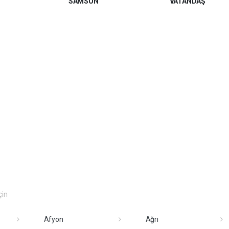
SAMSUN
VATANDAŞ
çin
Afyon
Ağrı