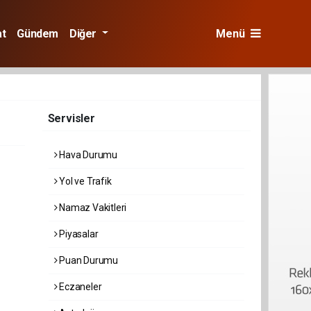
at
Gündem
Diğer
Menü
Servisler
Hava Durumu
Yol ve Trafik
Namaz Vakitleri
Piyasalar
Puan Durumu
Eczaneler