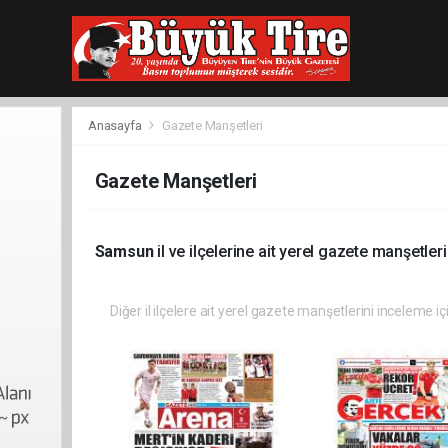
meritking
giriş
kingroyal
giriş
Anasayfa
Gazete Manşetleri
Gazete Manşetleri
Samsun
il ve ilçelerine ait yerel gazete manşetleri
Diğer il ilçelere ait yerel gazete manşetlerini inceleme iç