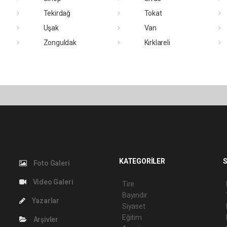
Tekirdağ
Tokat
Uşak
Van
Zonguldak
Kırklareli
KATEGORİLER
S
Foto Galeri
Video Galeri
Tire
Bayındır
Yazarlar
Siyaset
Eğitim
Arşivler