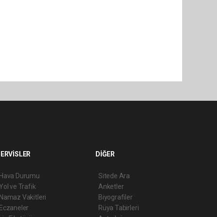
ERVİSLER
DİĞER
Hava Durumu
Sitede Ara
Yol ve Trafik
Anketler
Namaz Vakitleri
Biyografiler
Eczaneler
Rüya Tabirleri