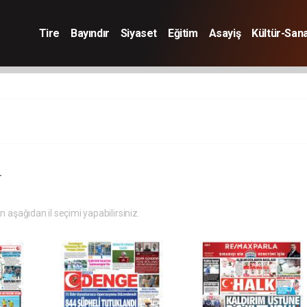
Tire
Bayındır
Siyaset
Eğitim
Asayiş
Kültür-San
.
in aşağıdan il seçimi yapabilirsiniz.