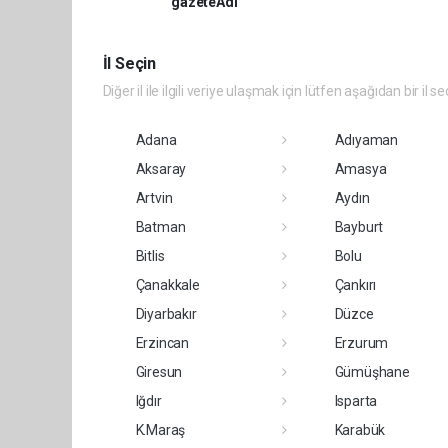
gazeteAdi
İl Seçin
Diğer il ile ilgili veriye ulaşmak için lütfen aşağıdan bir il se
Adana
Adıyaman
Aksaray
Amasya
Artvin
Aydın
Batman
Bayburt
Bitlis
Bolu
Çanakkale
Çankırı
Diyarbakır
Düzce
Erzincan
Erzurum
Giresun
Gümüşhane
Iğdır
Isparta
K.Maraş
Karabük