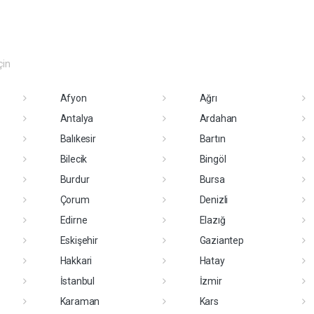
çin
Afyon
Ağrı
Antalya
Ardahan
Balıkesir
Bartın
Bilecik
Bingöl
Burdur
Bursa
Çorum
Denizli
Edirne
Elazığ
Eskişehir
Gaziantep
Hakkari
Hatay
İstanbul
İzmir
Karaman
Kars