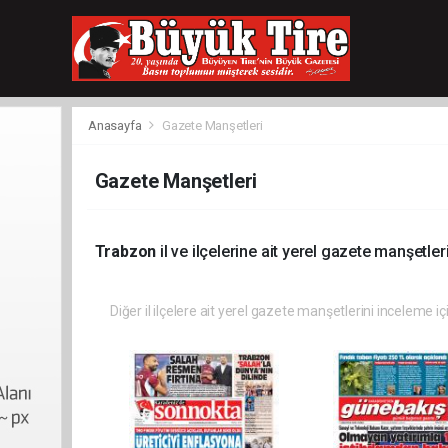
meritking
giriş
kingroyal
giriş
Anasayfa
Gazete Manşetleri
Gazete Manşetleri
Trabzon
il ve ilçelerine ait yerel gazete manşetleri
Diğer il ilçelere ait yerel gazete manşetlerini inceleme iç