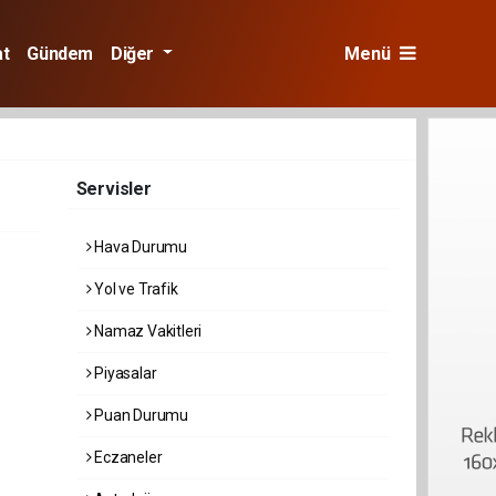
at
Gündem
Diğer
Menü
Servisler
Hava Durumu
Yol ve Trafik
Namaz Vakitleri
Piyasalar
Puan Durumu
Eczaneler