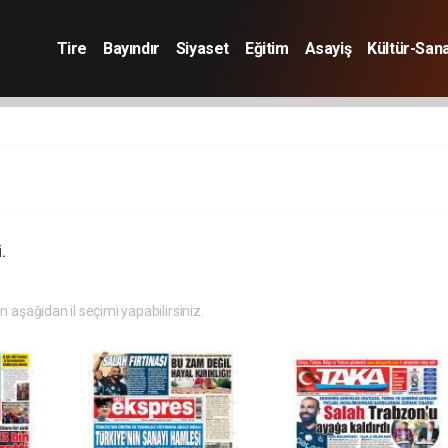
Tire
Bayındır
Siyaset
Eğitim
Asayiş
Kültür-San
.
in aşağıdan il seçimi yapabilirsiniz.