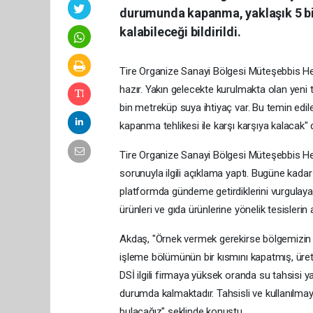
durumunda kapanma, yaklaşık 5 bin 
kalabileceği bildirildi.
Tire Organize Sanayi Bölgesi Müteşebbis H
hazır. Yakın gelecekte kurulmakta olan yeni t
bin metreküp suya ihtiyaç var. Bu temin edile
kapanma tehlikesi ile karşı karşıya kalacak" 
Tire Organize Sanayi Bölgesi Müteşebbis He
sorunuyla ilgili açıklama yaptı. Bugüne kadar
platformda gündeme getirdiklerini vurgulay
ürünleri ve gıda ürünlerine yönelik tesislerin
Akdaş, "Örnek vermek gerekirse bölgemizin
işleme bölümünün bir kısmını kapatmış, üret
DSİ ilgili firmaya yüksek oranda su tahsisi 
durumda kalmaktadır. Tahsisli ve kullanılm
bulacağız" şeklinde konuştu.