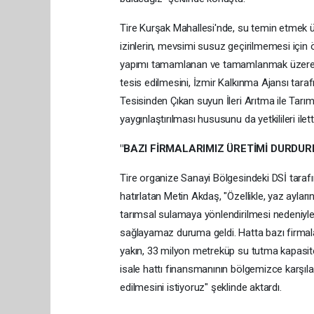
Tire Kurşak Mahallesi'nde, su temin etmek ü
izinlerin, mevsimi susuz geçirilmemesi için ö
yapımı tamamlanan ve tamamlanmak üzere ola
tesis edilmesini, İzmir Kalkınma Ajansı tara
Tesisinden Çıkan suyun İleri Arıtma ile Tar
yaygınlaştırılması hususunu da yetkilileri ilet
"BAZI FİRMALARIMIZ ÜRETİMİ DURDU
Tire organize Sanayi Bölgesindeki DSİ taraf
hatırlatan Metin Akdaş, "Özellikle, yaz aylar
tarımsal sulamaya yönlendirilmesi nedeniyle,
sağlayamaz duruma geldi. Hatta bazı firmal
yakın, 33 milyon metreküp su tutma kapasite
isale hattı finansmanının bölgemizce karşıl
edilmesini istiyoruz" şeklinde aktardı.