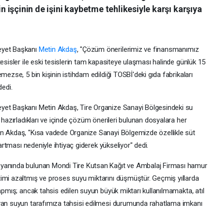
işçinin de işini kaybetme tehlikesiyle karşı karşıya
eyet Başkanı
Metin Akdaş
, "Çözüm önerilerimiz ve finansmanımız
esisler ile eski tesislerin tam kapasiteye ulaşması halinde günlük 15
mezse, 5 bin kişinin istihdam edildiği TOSBİ'deki gıda fabrikaları
dedi.
yet Başkanı Metin Akdaş, Tire Organize Sanayi Bölgesindeki su
 hazırladıkları ve içinde çözüm önerileri bulunan dosyalara her
an Akdaş, "Kısa vadede Organize Sanayi Bölgemizde özellikle süt
 artması nedeniyle ihtiyaç giderek yükseliyor" dedi.
 yanında bulunan Mondi Tire Kutsan Kağıt ve Ambalaj Firması hamur
imi azaltmış ve proses suyu miktarını düşmüştür. Geçmiş yıllarda
yapmış; ancak tahsis edilen suyun büyük miktarı kullanılmamakta, atıl
ayan suyun tarafımıza tahsisi edilmesi durumunda rahatlama imkanı