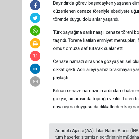
Bayındır’da görevi başındayken yaşanan elim
düzenlenen cenaze töreniyle ebediyete uğurlan
törende duygu dolu anlar yaşandı.
Türk bayrağına sarılı naaşı, cenaze töreni b
taşındı. Törene katılan emniyet mensupları, 
omuz omuza saf tutarak dualar etti.
Cenaze namazı sırasında gözyaşları sel olur
dikkat çekti. Acılı aileyi yalnız bırakmayan yak
paylaştı.
Kılınan cenaze namazının ardından dualar eş
gözyaşları arasında toprağa verildi. Tören b
dayanışma duygusu da dikkatlerden kaçmad
Anadolu Ajansı (AA), İhlas Haber Ajansı (İHA
tüm haberler, sitemizin editörlerinin müdaha