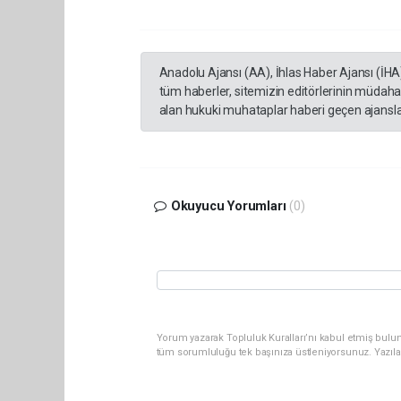
Anadolu Ajansı (AA), İhlas Haber Ajansı (İHA
tüm haberler, sitemizin editörlerinin müdaha
alan hukuki muhataplar haberi geçen ajanslar
Okuyucu Yorumları
(0)
Yorum yazarak Topluluk Kuralları’nı kabul etmiş bulun
tüm sorumluluğu tek başınıza üstleniyorsunuz. Yazıla