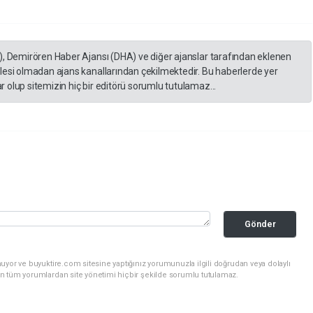
), Demirören Haber Ajansı (DHA) ve diğer ajanslar tarafından eklenen
lesi olmadan ajans kanallarından çekilmektedir. Bu haberlerde yer
 olup sitemizin hiç bir editörü sorumlu tutulamaz...
Gönder
uyor ve buyuktire.com sitesine yaptığınız yorumunuzla ilgili doğrudan veya dolaylı
n tüm yorumlardan site yönetimi hiçbir şekilde sorumlu tutulamaz.