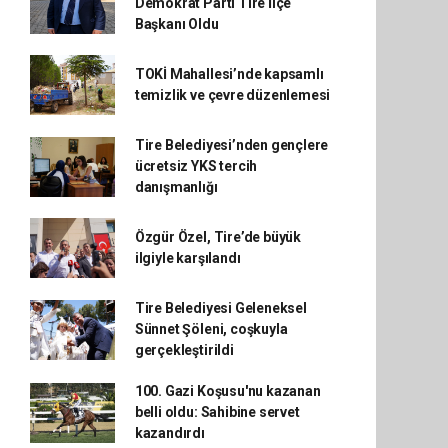
Demokrat Parti Tire İlçe
Başkanı Oldu
TOKİ Mahallesi’nde kapsamlı
temizlik ve çevre düzenlemesi
Tire Belediyesi’nden gençlere
ücretsiz YKS tercih
danışmanlığı
Özgür Özel, Tire’de büyük
ilgiyle karşılandı
Tire Belediyesi Geleneksel
Sünnet Şöleni, coşkuyla
gerçekleştirildi
100. Gazi Koşusu'nu kazanan
belli oldu: Sahibine servet
kazandırdı