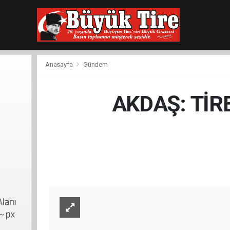
meritking
giriş
kingroyal
giriş
Anasayfa
Gündem
AKDAŞ: TİR