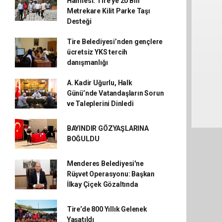
Hamlesi: Tire'ye 20 Bin
Metrekare Kilit Parke Taşı
Desteği
Tire Belediyesi’nden gençlere
ücretsiz YKS tercih
danışmanlığı
A. Kadir Uğurlu, Halk
Günü’nde Vatandaşların Sorun
ve Taleplerini Dinledi
BAYINDIR GÖZYAŞLARINA
BOĞULDU
Menderes Belediyesi'ne
Rüşvet Operasyonu: Başkan
İlkay Çiçek Gözaltında
Tire’de 800 Yıllık Gelenek
Yaşatıldı