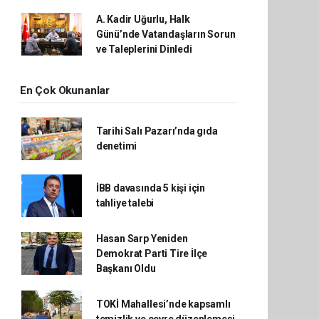
A. Kadir Uğurlu, Halk
Günü’nde Vatandaşların Sorun
ve Taleplerini Dinledi
En Çok Okunanlar
Tarihi Salı Pazarı’nda gıda
denetimi
İBB davasında 5 kişi için
tahliye talebi
Hasan Sarp Yeniden
Demokrat Parti Tire İlçe
Başkanı Oldu
TOKİ Mahallesi’nde kapsamlı
temizlik ve çevre düzenlemesi