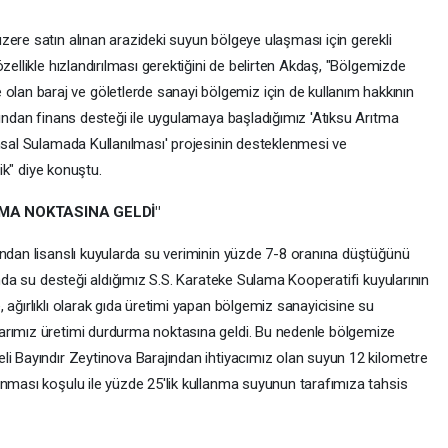
zere satın alınan arazideki suyun bölgeye ulaşması için gerekli
zellikle hızlandırılması gerektiğini de belirten Akdaş, "Bölgemizde
n baraj ve göletlerde sanayi bölgemiz için de kullanım hakkının
fından finans desteği ile uygulamaya başladığımız 'Atıksu Arıtma
ımsal Sulamada Kullanılması' projesinin desteklenmesi ve
tik" diye konuştu.
RMA NOKTASINA GELDİ"
ından lisanslı kuyularda su veriminin yüzde 7-8 oranına düştüğünü
ında su desteği aldığımız S.S. Karateke Sulama Kooperatifi kuyularının
 ağırlıklı olarak gıda üretimi yapan bölgemiz sanayicisine su
arımız üretimi durdurma noktasına geldi. Bu nedenle bölgemize
li Bayındır Zeytinova Barajından ihtiyacımız olan suyun 12 kilometre
anması koşulu ile yüzde 25'lik kullanma suyunun tarafımıza tahsis