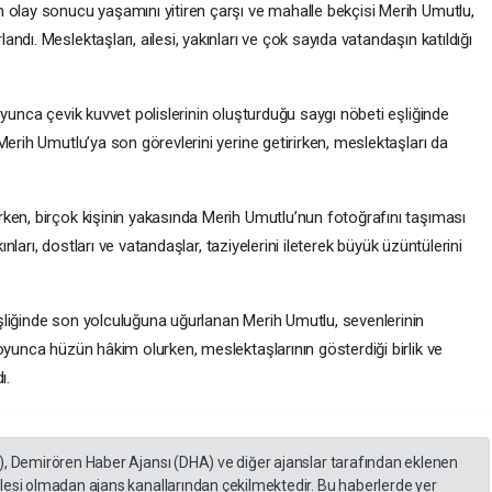
 olay sonucu yaşamını yitiren çarşı ve mahalle bekçisi Merih Umutlu,
dı. Meslektaşları, ailesi, yakınları ve çok sayıda vatandaşın katıldığı
oyunca çevik kuvvet polislerinin oluşturduğu saygı nöbeti eşliğinde
Merih Umutlu’ya son görevlerini yerine getirirken, meslektaşları da
ken, birçok kişinin yakasında Merih Umutlu’nun fotoğrafını taşıması
ınları, dostları ve vatandaşlar, taziyelerini ileterek büyük üzüntülerini
liğinde son yolculuğuna uğurlanan Merih Umutlu, sevenlerinin
oyunca hüzün hâkim olurken, meslektaşlarının gösterdiği birlik ve
ı.
), Demirören Haber Ajansı (DHA) ve diğer ajanslar tarafından eklenen
lesi olmadan ajans kanallarından çekilmektedir. Bu haberlerde yer