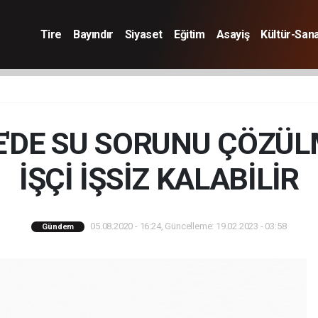
Tire
Bayındır
Siyaset
Eğitim
Asayiş
Kültür-San
E'DE SU SORUNU ÇÖZÜL
İŞÇİ İŞSİZ KALABİLİR
05.08.2020 - 16:24, Güncelleme: 19.02.2023 - 03:58
Gündem