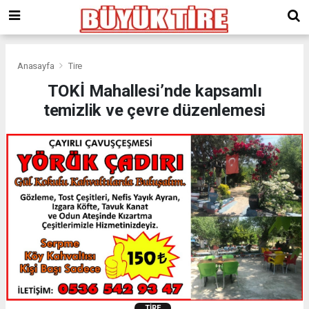
meritking
giriş
kingroyal
giriş
Anasayfa
Tire
TOKİ Mahallesi’nde kapsamlı
temizlik ve çevre düzenlemesi
TIRE