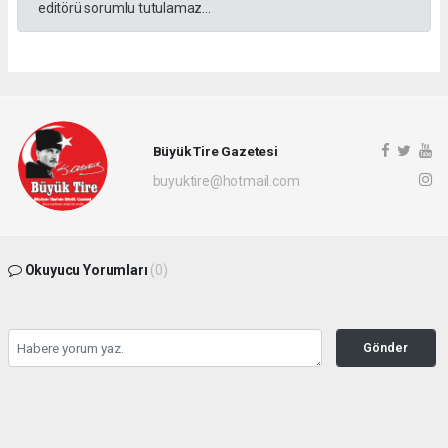
editörü sorumlu tutulamaz...
Büyük Tire Gazetesi
buyuktire@hotmail.com
Okuyucu Yorumları
(0)
Gönder
Yorum yazarak Topluluk Kuralları’nı kabul etmiş bulunuyor ve buyuktire.com
sitesine yaptığınız yorumunuzla ilgili doğrudan veya dolaylı tüm sorumluluğu tek
başınıza üstleniyorsunuz. Yazılan tüm yorumlardan site yönetimi hiçbir şekilde
sorumlu tutulamaz.