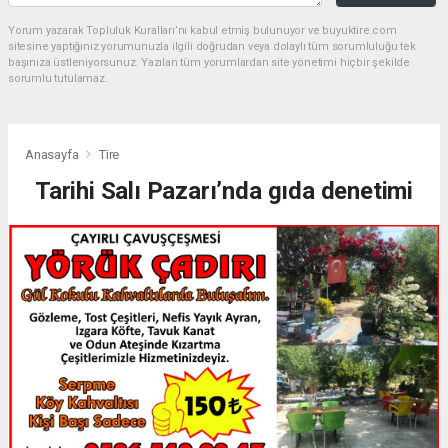
Yorum yazarak Topluluk Kuralları’nı kabul etmiş bulunuyor ve buyuktire.com
sitesine yaptığınız yorumunuzla ilgili doğrudan veya dolaylı tüm sorumluluğu tek
başınıza üstleniyorsunuz. Yazılan tüm yorumlardan site yönetimi hiçbir şekilde
sorumlu tutulamaz.
Anasayfa
Tire
Tarihi Salı Pazarı’nda gıda denetimi