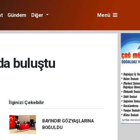
at
Gündem
Diğer
Menü
da buluştu
İlginizi Çekebilir
BAYINDIR GÖZYAŞLARINA
BOĞULDU