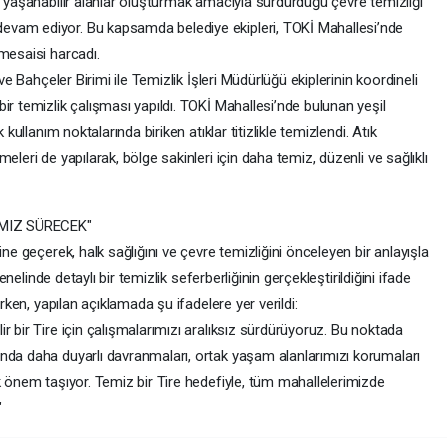
e yaşanabilir alanlar oluşturmak amacıyla sürdürdüğü çevre temizliği
evam ediyor. Bu kapsamda belediye ekipleri, TOKİ Mahallesi’nde
mesaisi harcadı.
ve Bahçeler Birimi ile Temizlik İşleri Müdürlüğü ekiplerinin koordineli
ir temizlik çalışması yapıldı. TOKİ Mahallesi’nde bulunan yeşil
 kullanım noktalarında biriken atıklar titizlikle temizlendi. Atık
eleri de yapılarak, bölge sakinleri için daha temiz, düzenli ve sağlıklı
IMIZ SÜRECEK"
ine geçerek, halk sağlığını ve çevre temizliğini önceleyen bir anlayışla
genelinde detaylı bir temizlik seferberliğinin gerçekleştirildiğini ifade
ırken, yapılan açıklamada şu ifadelere yer verildi:
r bir Tire için çalışmalarımızı aralıksız sürdürüyoruz. Bu noktada
nda daha duyarlı davranmaları, ortak yaşam alanlarımızı korumaları
k önem taşıyor. Temiz bir Tire hedefiyle, tüm mahallelerimizde
"