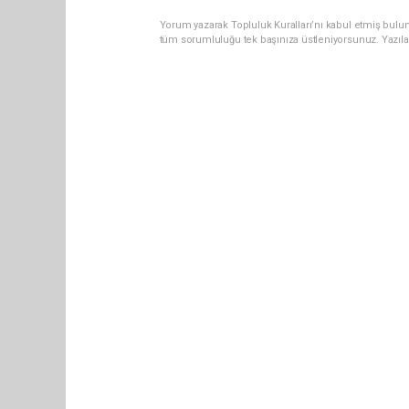
Yorum yazarak Topluluk Kuralları’nı kabul etmiş bulun
tüm sorumluluğu tek başınıza üstleniyorsunuz. Yazıla