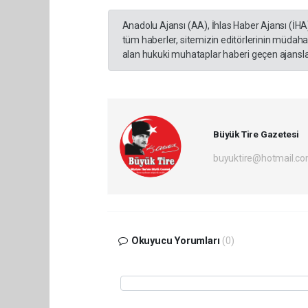
Anadolu Ajansı (AA), İhlas Haber Ajansı (İHA
tüm haberler, sitemizin editörlerinin müdaha
alan hukuki muhataplar haberi geçen ajanslar
Büyük Tire Gazetesi
buyuktire@hotmail.c
Okuyucu Yorumları
(0)