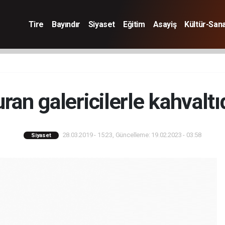
Tire
Bayındır
Siyaset
Eğitim
Asayiş
Kültür-San
ran galericilerle kahvaltı
28.03.2019 - 15:23, Güncelleme: 19.02.2023 - 03:58
Siyaset