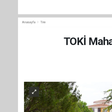
Anasayfa
Tire
TOKİ Mahal