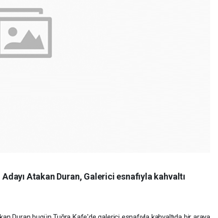
n Adayı Atakan Duran, Galerici esnafıyla kahvaltı
takan Duran bugün Tuğra Kafe'de galerici esnafıyla kahvaltıda bir araya