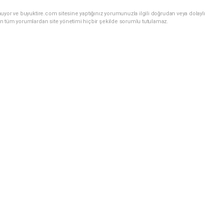
uyor ve buyuktire.com sitesine yaptığınız yorumunuzla ilgili doğrudan veya dolaylı
n tüm yorumlardan site yönetimi hiçbir şekilde sorumlu tutulamaz.