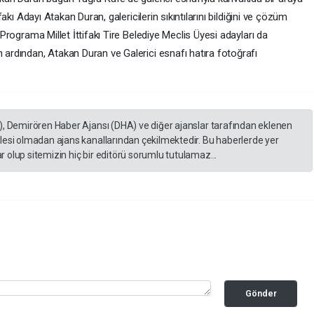
ifakı Adayı Atakan Duran, galericilerin sıkıntılarını bildiğini ve çözüm
. Programa Millet İttifakı Tire Belediye Meclis Üyesi adayları da
n ardından, Atakan Duran ve Galerici esnafı hatıra fotoğrafı
), Demirören Haber Ajansı (DHA) ve diğer ajanslar tarafından eklenen
lesi olmadan ajans kanallarından çekilmektedir. Bu haberlerde yer
 olup sitemizin hiç bir editörü sorumlu tutulamaz...
Gönder