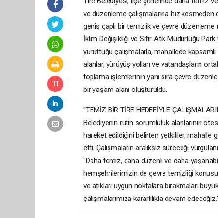
Tire Belediyesi, ilçe genelinde daha temiz v
ve düzenleme çalışmalarına hız kesmeden d
geniş çaplı bir temizlik ve çevre düzenleme 
İklim Değişikliği ve Sıfır Atık Müdürlüğü Park 
yürüttüğü çalışmalarla, mahallede kapsamlı b
alanlar, yürüyüş yolları ve vatandaşların ortak
toplama işlemlerinin yanı sıra çevre düzenlem
bir yaşam alanı oluşturuldu.
"TEMİZ BİR TİRE HEDEFİYLE ÇALIŞMALAR
Belediyenin rutin sorumluluk alanlarının ötes
hareket edildiğini belirten yetkililer, mahalle 
etti. Çalışmaların aralıksız süreceği vurgulan
"Daha temiz, daha düzenli ve daha yaşanabili
hemşehrilerimizin de çevre temizliği konusu
ve atıkları uygun noktalara bırakmaları büyü
çalışmalarımıza kararlılıkla devam edeceğiz.