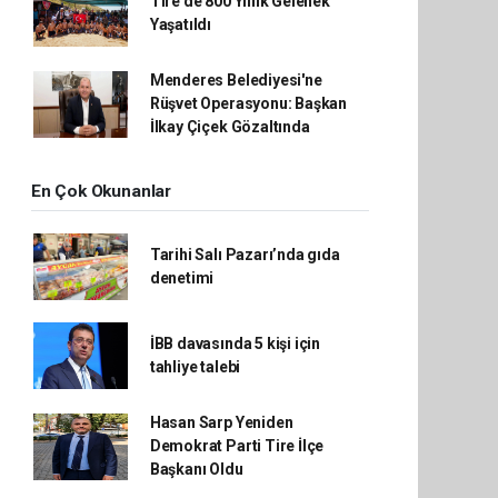
Tire’de 800 Yıllık Gelenek
Yaşatıldı
Menderes Belediyesi'ne
Rüşvet Operasyonu: Başkan
İlkay Çiçek Gözaltında
En Çok Okunanlar
Tarihi Salı Pazarı’nda gıda
denetimi
İBB davasında 5 kişi için
tahliye talebi
Hasan Sarp Yeniden
Demokrat Parti Tire İlçe
Başkanı Oldu