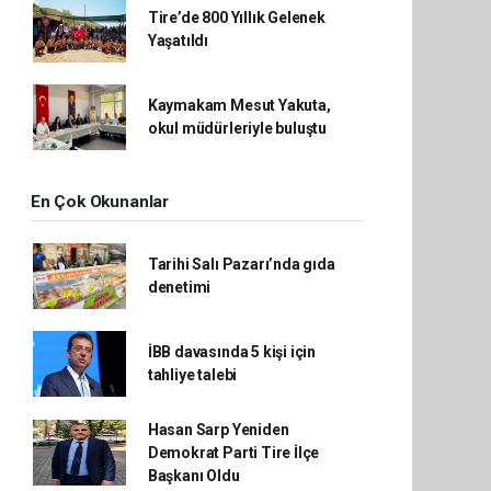
Tire’de 800 Yıllık Gelenek
Yaşatıldı
Kaymakam Mesut Yakuta,
okul müdürleriyle buluştu
En Çok Okunanlar
Tarihi Salı Pazarı’nda gıda
denetimi
İBB davasında 5 kişi için
tahliye talebi
Hasan Sarp Yeniden
Demokrat Parti Tire İlçe
Başkanı Oldu