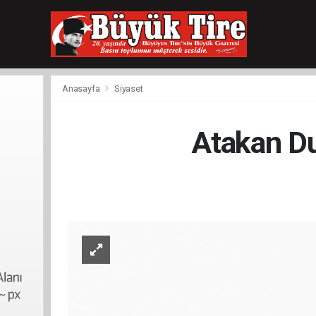
meritking
giriş
kingroyal
giriş
Anasayfa
Siyaset
Atakan Du