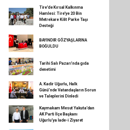
Tire'de Kırsal Kalkınma
Hamlesi: Tire'ye 20 Bin
Metrekare Kilit Parke Taşı
Desteği
BAYINDIR GÖZYAŞLARINA
BOĞULDU
Tarihi Salı Pazarı’nda gıda
denetimi
A. Kadir Uğurlu, Halk
Günü’nde Vatandaşların Sorun
ve Taleplerini Dinledi
Kaymakam Mesut Yakuta’dan
AK Parti İlçe Başkanı
Uğurlu’ya İade-i Ziyaret