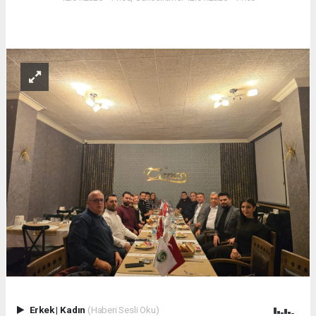
Erkek
|
Kadın
(Haberi Sesli Oku)