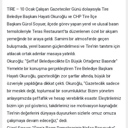
TİRE – 10 Ocak Çalışan Gazeteciler Günü dolayısıyla Tire
Belediye Başkanı Hayati Okuroğlu ve CHP Tire İlçe
Başkanı Gürol Soyuer, ilçede görev yapan yerel ve ulusal basın
temsilcileriyle Teras Restaurant’ta düzenlenen özel bir akşam
yemeğinde bir araya geldi. Samimi bir atmosferde geçen
buluşmada, yerel basının güçlendirilmesi ve Tire’nin tanıtımı için
atılacak ortak adımlar masaya yatırıldı.
Okuroğlu: "Şeffaf Belediyecilikte En Büyük Ortağımız Basındır"
Yemekte bir konuşma gerçekleştiren Tire Belediye Başkanı
Hayati Okuroğlu, gazeteciliğin zor şartlar altında, büyük bir
özveriyle yapıldığına dikkat çekti. Okuroğlu, "Gazetecilik sadece
bir meslek değil, toplumsal bir sorumluluktur. Bizim yönetim
anlayışımızda şeffaflık ve hesap verebilirlik esastır. Eleştirileriniz
bizim için yol gösterici, takdirleriniz ise motivasyon kaynağıdır.
Tire’nin değerlerini dünyaya duyururken sizlerle omuz omuza
çalışmaya devam edeceğiz," dedi.
Gürol Soyuer: "Özgür Basın Demokrasinin Nefes Borusudur"