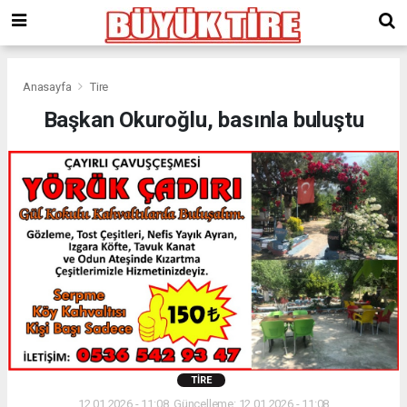
meritking
giriş
kingroyal
giriş
Anasayfa
Tire
Başkan Okuroğlu, basınla buluştu
TIRE
12.01.2026 - 11:08, Güncelleme: 12.01.2026 - 11:08