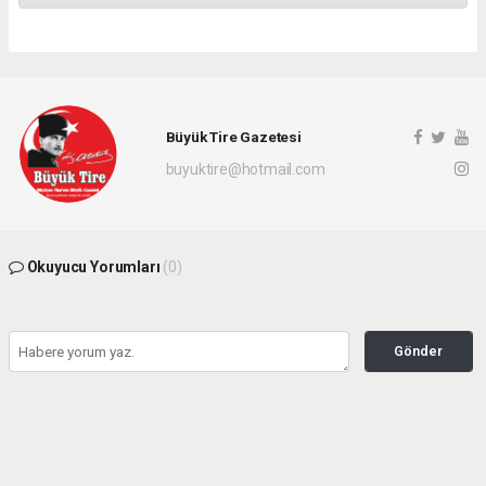
Büyük Tire Gazetesi
buyuktire@hotmail.com
Okuyucu Yorumları
(0)
Gönder
Yorum yazarak Topluluk Kuralları’nı kabul etmiş bulunuyor ve buyuktire.com
sitesine yaptığınız yorumunuzla ilgili doğrudan veya dolaylı tüm sorumluluğu tek
başınıza üstleniyorsunuz. Yazılan tüm yorumlardan site yönetimi hiçbir şekilde
sorumlu tutulamaz.