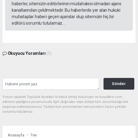
haberler, sitemizin editörlerinin müdahalesi olmadan ajans
kanallarından çekilmektedir. Bu haberlerde yer alan hukuki
muhataplar haberi geçen ajanslar olup sitemizin hiç bir
editörü sorumlu tutulamaz...
Okuyucu Yorumları
(0)
Gönder
Yorum yazarak Topluluk Kuralları’nı kabul etmiş bulunuyor ve buyuktire.com
sitesine yaptığınız yorumunuzla ilgili doğrudan veya dolaylı tüm sorumluluğu tek
başınıza üstleniyorsunuz. Yazılan tüm yorumlardan site yönetimi hiçbir şekilde
sorumlu tutulamaz.
Anasayfa
Tire