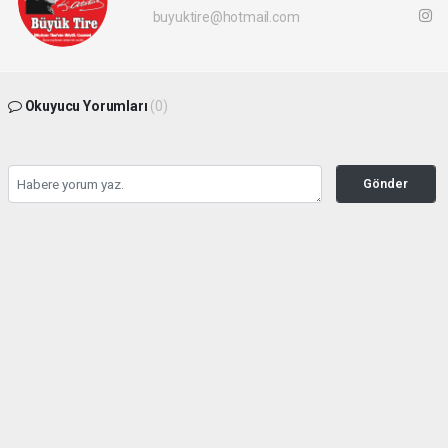
buyuktire@hotmail.com
Okuyucu Yorumları
(0)
Gönder
Yorum yazarak Topluluk Kuralları’nı kabul etmiş bulunuyor ve buyuktire.com
sitesine yaptığınız yorumunuzla ilgili doğrudan veya dolaylı tüm sorumluluğu tek
başınıza üstleniyorsunuz. Yazılan tüm yorumlardan site yönetimi hiçbir şekilde
sorumlu tutulamaz.
Anasayfa
Siyaset
Hasan Sarp Yeniden Demokrat
Parti Tire İlçe Başkanı Oldu