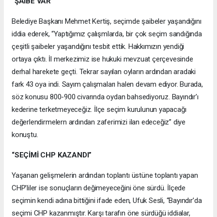
“ŞAİBE VAR”
Belediye Başkanı Mehmet Kertiş, seçimde şaibeler yaşandığını
iddia ederek, “Yaptığımız çalışmlarda, bir çok seçim sandığında
çeşitli şaibeler yaşandığını tesbit ettik. Hakkımızın yendiği
ortaya çıktı. İl merkezimiz ise hukuki mevzuat çerçevesinde
derhal harekete geçti. Tekrar sayılan oyların ardından aradaki
fark 43 oya indi. Sayım çalışmaları halen devam ediyor. Burada,
söz konusu 800-900 civarında oydan bahsediyoruz. Bayındır’ı
kederine terketmeyeceğiz. İlçe seçim kurulunun yapacağı
değerlendirmelern ardından zaferimizi ilan edeceğiz” diye
konuştu.
“SEÇİMİ CHP KAZANDI”
Yaşanan gelişmelerin ardından toplantı üstüne toplantı yapan
CHP’liler ise sonuçların değimeyeceğini öne sürdü. İlçede
seçimin kendi adına bittiğini ifade eden, Ufuk Sesli, “Bayındır’da
seçimi CHP kazanmıştır. Karşı tarafın öne sürdüğü iddialar,