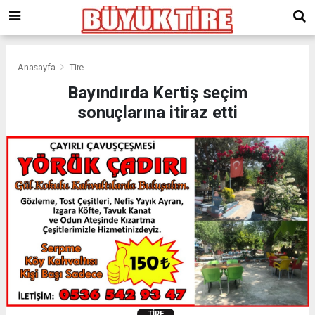
meritking
giriş
kingroyal
giriş
Anasayfa
Tire
Bayındırda Kertiş seçim
sonuçlarına itiraz etti
TIRE