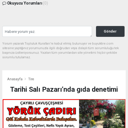
Okuyucu Yorumları
(0)
Gönder
Yorum yazarak Topluluk Kuralları’nı kabul etmiş bulunuyor ve buyuktire.com
sitesine yaptığınız yorumunuzla ilgili doğrudan veya dolaylı tüm sorumluluğu tek
başınıza üstleniyorsunuz. Yazılan tüm yorumlardan site yönetimi hiçbir şekilde
sorumlu tutulamaz.
Anasayfa
Tire
Tarihi Salı Pazarı’nda gıda denetimi