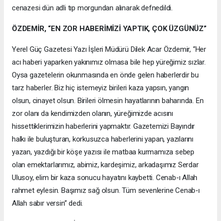
cenazesi dün adli tıp morgundan alınarak defnedildi.
ÖZDEMİR, “EN ZOR HABERİMİZİ YAPTIK, ÇOK ÜZGÜNÜZ”
Yerel Güç Gazetesi Yazı İşleri Müdürü Dilek Acar Özdemir, “Her
acı haberi yaparken yakınımız olmasa bile hep yüreğimiz sızlar.
Oysa gazetelerin okunmasında en önde gelen haberlerdir bu
tarz haberler. Biz hiç istemeyiz birileri kaza yapsın, yangın
olsun, cinayet olsun. Birileri ölmesin hayatlarının baharında. En
zor olanı da kendimizden olanın, yüreğimizde acısını
hissettiklerimizin haberlerini yapmaktır. Gazetemizi Bayındır
halkı ile buluşturan, korkusuzca haberlerini yapan, yazılarını
yazan, yazdığı bir köşe yazısı ile matbaa kurmamıza sebep
olan emektarlarımız, abimiz, kardeşimiz, arkadaşımız Serdar
Ulusoy, elim bir kaza sonucu hayatını kaybetti. Cenab-ı Allah
rahmet eylesin. Başımız sağ olsun. Tüm sevenlerine Cenab-ı
Allah sabır versin” dedi.