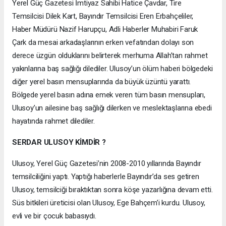
Yerel Güç Gazetesi İmtiyaz Sahibi Hatice Çavdar, Tire
Temsilcisi Dilek Kart, Bayındır Temsilcisi Eren Erbahçeliler,
Haber Müdürü Nazif Harupçu, Adli Haberler Muhabiri Faruk
Çark da mesai arkadaşlarının erken vefatından dolayı son
derece üzgün olduklarını belirterek merhuma Allah’tan rahmet
yakınlarına baş sağlığı dilediler. Ulusoy’un ölüm haberi bölgedeki
diğer yerel basın mensuplarında da büyük üzüntü yarattı.
Bölgede yerel basın adına emek veren tüm basın mensupları,
Ulusoy’un ailesine baş sağlığı dilerken ve meslektaşlarına ebedi
hayatında rahmet dilediler.
SERDAR ULUSOY KİMDİR ?
Ulusoy, Yerel Güç Gazetesi’nin 2008-2010 yıllarında Bayındır
temsilciliğini yaptı. Yaptığı haberlerle Bayındır’da ses getiren
Ulusoy, temsilciği bıraktıktan sonra köşe yazarlığına devam etti.
Süs bitkileri üreticisi olan Ulusoy, Ege Bahçem’i kurdu. Ulusoy,
evli ve bir çocuk babasıydı.