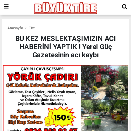
meritking
giriş
kingroyal
giriş
Anasayfa
Tire
BU KEZ MESLEKTAŞIMIZIN ACI
HABERİNİ YAPTIK ! Yerel Güç
Gazetesinin acı kaybı