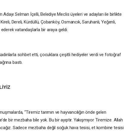
Adayı Selman İçelli, Belediye Meclis üyeleri ve adayları ile birlikte
 Kireli, Dereli, Kürdüllü, Çobanköy, Osmancık, Saruhanlı, Yeğenli,
t ederek vatandaşlarla bir araya geldi.
adınlarla sohbet etti, çocuklara çeşitli hediyeler verdi ve fotoğraf
ağrına bastı.
LİYİZ
konuşmalarda, “Tiremiz tarımın ve hayvancılığın önde gelen
de bir mezbaha bile yok. Bu bir ayıptır. Yakışmıyor Tiremize. Allah
cağız. Sadece mezbaha değil soğuk hava tesisi, et kombine tesisi