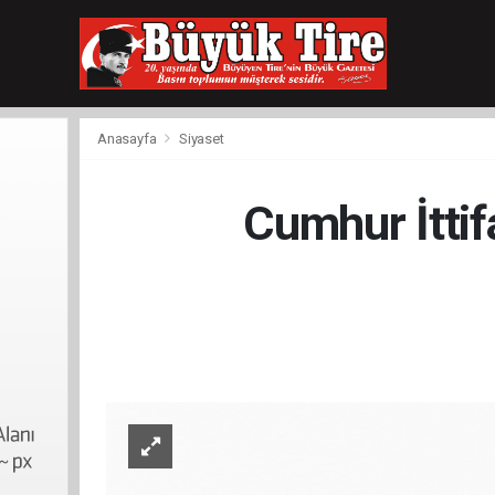
meritking
giriş
kingroyal
giriş
Anasayfa
Siyaset
Cumhur İttifa