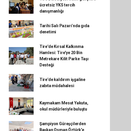
ücretsiz YKS tercih
danışmanlığı
Tarihi Salı Pazarı’nda gıda
denetimi
Tire'de Kırsal Kalkınma
Hamlesi: Tire'ye 20 Bin
Metrekare Kilit Parke Taşı
Desteği
Tire’de kaldırım işgaline
zabıta müdahalesi
Kaymakam Mesut Yakuta,
okul müdürleriyle buluştu
Şampiyon Güreşçilerden
Başkan Osman Öztürk'e