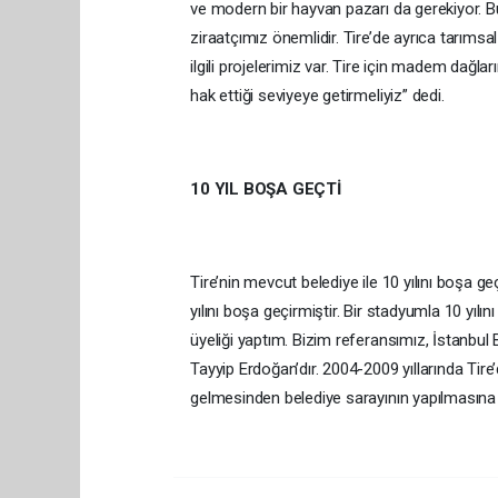
ve modern bir hayvan pazarı da gerekiyor. Bunl
ziraatçımız önemlidir. Tire’de ayrıca tarımsal 
ilgili projelerimiz var. Tire için madem dağla
hak ettiği seviyeye getirmeliyiz” dedi.
10 YIL BOŞA GEÇTİ
Tire’nin mevcut belediye ile 10 yılını boşa ge
yılını boşa geçirmiştir. Bir stadyumla 10 yılını 
üyeliği yaptım. Bizim referansımız, İstanbul
Tayyip Erdoğan’dır. 2004-2009 yıllarında Tir
gelmesinden belediye sarayının yapılmasına k