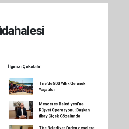
üdahalesi
İlginizi Çekebilir
Tire’de 800 Yıllık Gelenek
Yaşatıldı
Menderes Belediyesi'ne
Rüşvet Operasyonu: Başkan
İlkay Çiçek Gözaltında
Tire Belediyesi’nden gençlere