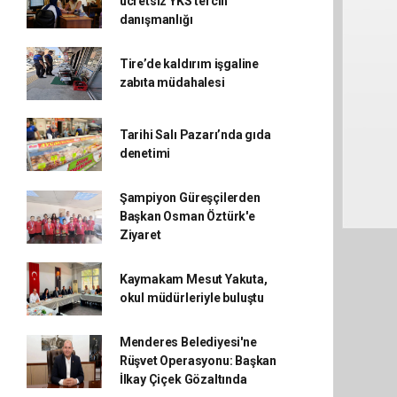
ücretsiz YKS tercih
danışmanlığı
Tire’de kaldırım işgaline
zabıta müdahalesi
Tarihi Salı Pazarı’nda gıda
denetimi
Şampiyon Güreşçilerden
Başkan Osman Öztürk'e
Ziyaret
Kaymakam Mesut Yakuta,
okul müdürleriyle buluştu
Menderes Belediyesi'ne
Rüşvet Operasyonu: Başkan
İlkay Çiçek Gözaltında