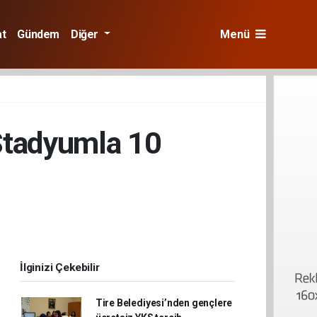
at
Gündem
Diğer
Menü
r Stadyumla 10
İlginizi Çekebilir
Tire Belediyesi’nden gençlere