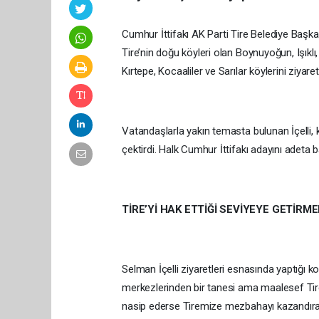
Cumhur İttifakı AK Parti Tire Belediye Başkan 
Tire’nin doğu köyleri olan Boynuyoğun, Işıklı,
Kırtepe, Kocaaliler ve Sarılar köylerini ziyare
Vatandaşlarla yakın temasta bulunan İçelli, k
çektirdi. Halk Cumhur İttifakı adayını adeta b
TİRE’Yİ HAK ETTİĞİ SEVİYEYE GETİRME
Selman İçelli ziyaretleri esnasında yaptığı 
merkezlerinden bir tanesi ama maalesef Tire’
nasip ederse Tiremize mezbahayı kazandıra