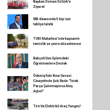
Başkan Osman Öztürk'e
Ziyaret
İBB davasında 5 kişi için
tahliye talebi
TOKİ Mahallesi’nde kapsamlı
temizlik ve çevre düzenlemesi
Bahçeli'den Eylemdeki
Öğretmenlere Destek
Ödemiş'teki Kına Gecesi
Cinayetinde Şok İfade: "İstek
Parça Çalınmayınca Ateş
Açtım"
Tire'de Elektrikli Araç Yangını!