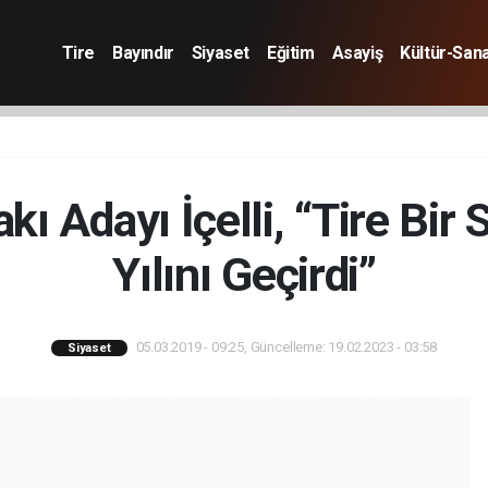
Tire
Bayındır
Siyaset
Eğitim
Asayiş
Kültür-San
kı Adayı İçelli, “Tire Bi
Yılını Geçirdi”
05.03.2019 - 09:25, Güncelleme: 19.02.2023 - 03:58
Siyaset