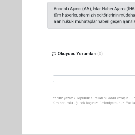
Anadolu Ajansı (AA), İhlas Haber Ajansı (İHA
tüm haberler, sitemizin editörlerinin müdaha
alan hukuki muhataplar haberi geçen ajanslar
Okuyucu Yorumları
(0)
Yorum yazarak Topluluk Kuralları’nı kabul etmiş bulun
tüm sorumluluğu tek başınıza üstleniyorsunuz. Yazıla