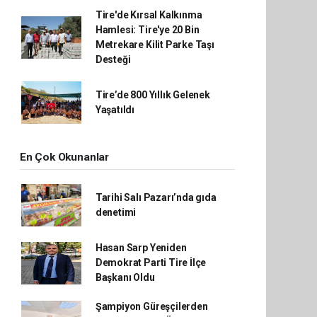
Tire'de Kırsal Kalkınma
Hamlesi: Tire'ye 20 Bin
Metrekare Kilit Parke Taşı
Desteği
Tire’de 800 Yıllık Gelenek
Yaşatıldı
En Çok Okunanlar
Tarihi Salı Pazarı’nda gıda
denetimi
Hasan Sarp Yeniden
Demokrat Parti Tire İlçe
Başkanı Oldu
Şampiyon Güreşçilerden