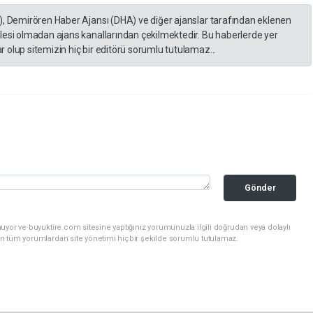
), Demirören Haber Ajansı (DHA) ve diğer ajanslar tarafından eklenen
lesi olmadan ajans kanallarından çekilmektedir. Bu haberlerde yer
 olup sitemizin hiç bir editörü sorumlu tutulamaz...
Gönder
uyor ve buyuktire.com sitesine yaptığınız yorumunuzla ilgili doğrudan veya dolaylı
n tüm yorumlardan site yönetimi hiçbir şekilde sorumlu tutulamaz.