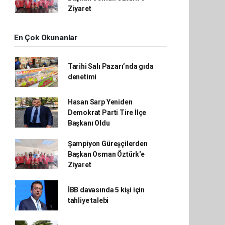
Ziyaret
En Çok Okunanlar
Tarihi Salı Pazarı’nda gıda
denetimi
Hasan Sarp Yeniden
Demokrat Parti Tire İlçe
Başkanı Oldu
Şampiyon Güreşçilerden
Başkan Osman Öztürk'e
Ziyaret
İBB davasında 5 kişi için
tahliye talebi