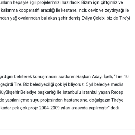
arın hepsiyle ilgili projelerimizi hazırladık. Bizim için çiftçimiz ve
kalkınma kooperatifi aracılığı ile kestane, incir, ceviz ve zeytinyağı ile
rından yağ ovalarından bal akan şehir demiş Evliya Çelebi, biz de Tire’yi
çirdiğini belirterek konuşmasını sürdüren Başkan Adayı İçelli, “Tire 10
geçirdi Tire. Biz belediyeciliği çok iyi biliyoruz. 5 yıl belediye meclis
 Büyükşehir Belediye başkanlığı ile İstanbul’u İstanbul yapan Recep
e’de yapılan içme suyu projesinden hastanesine, doğalgazın Tire’ye
adar pek çok proje 2004-2009 yılları arasında yapılmıştır” dedi.