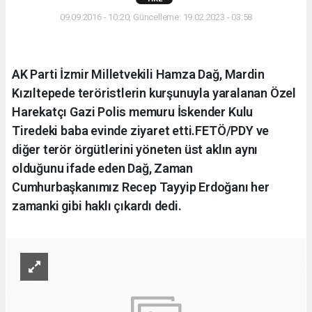
09.09.2016 - 10:20, Güncelleme: 19.02.2023 - 03:58
AK Parti İzmir Milletvekili Hamza Dağ, Mardin
Kızıltepede teröristlerin kurşunuyla yaralanan Özel
Harekatçı Gazi Polis memuru İskender Kulu
Tiredeki baba evinde ziyaret etti.FETÖ/PDY ve
diğer terör örgütlerini yöneten üst aklın aynı
olduğunu ifade eden Dağ, Zaman
Cumhurbaşkanımız Recep Tayyip Erdoğanı her
zamanki gibi haklı çıkardı dedi.