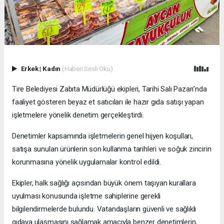
Erkek
|
Kadın
(Haberi Sesli Oku)
Tire Belediyesi Zabıta Müdürlüğü ekipleri, Tarihi Salı Pazarı’nda
faaliyet gösteren beyaz et satıcıları ile hazır gıda satışı yapan
işletmelere yönelik denetim gerçekleştirdi.
Denetimler kapsamında işletmelerin genel hijyen koşulları,
satışa sunulan ürünlerin son kullanma tarihleri ve soğuk zincirin
korunmasına yönelik uygulamalar kontrol edildi.
Ekipler, halk sağlığı açısından büyük önem taşıyan kurallara
uyulması konusunda işletme sahiplerine gerekli
bilgilendirmelerde bulundu. Vatandaşların güvenli ve sağlıklı
gıdaya ulaşmasını sağlamak amacıyla benzer denetimlerin,