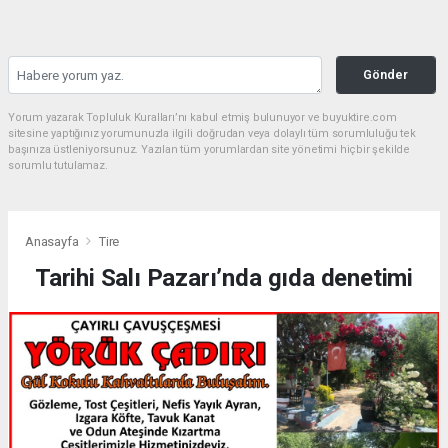
Gönder
Yorum yazarak Topluluk Kuralları’nı kabul etmiş bulunuyor ve buyuktire.com
sitesine yaptığınız yorumunuzla ilgili doğrudan veya dolaylı tüm sorumluluğu tek
başınıza üstleniyorsunuz. Yazılan tüm yorumlardan site yönetimi hiçbir şekilde
sorumlu tutulamaz.
Anasayfa
Tire
Tarihi Salı Pazarı’nda gıda denetimi