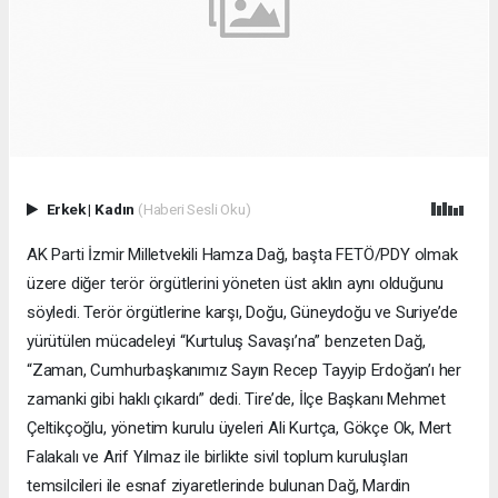
Erkek
|
Kadın
(Haberi Sesli Oku)
AK Parti İzmir Milletvekili Hamza Dağ, başta FETÖ/PDY olmak
üzere diğer terör örgütlerini yöneten üst aklın aynı olduğunu
söyledi. Terör örgütlerine karşı, Doğu, Güneydoğu ve Suriye’de
yürütülen mücadeleyi “Kurtuluş Savaşı’na” benzeten Dağ,
“Zaman, Cumhurbaşkanımız Sayın Recep Tayyip Erdoğan’ı her
zamanki gibi haklı çıkardı” dedi. Tire’de, İlçe Başkanı Mehmet
Çeltikçoğlu, yönetim kurulu üyeleri Ali Kurtça, Gökçe Ok, Mert
Falakalı ve Arif Yılmaz ile birlikte sivil toplum kuruluşları
temsilcileri ile esnaf ziyaretlerinde bulunan Dağ, Mardin