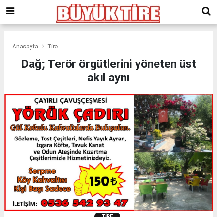
meritking
giriş
kingroyal
giriş
Anasayfa
Tire
Dağ; Terör örgütlerini yöneten üst
akıl aynı
TIRE