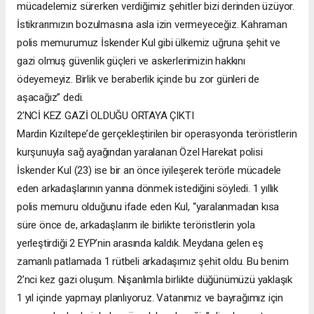
mücadelemiz sürerken verdiğimiz şehitler bizi derinden üzüyor.
İstikrarımızın bozulmasına asla izin vermeyeceğiz. Kahraman
polis memurumuz İskender Kul gibi ülkemiz uğruna şehit ve
gazi olmuş güvenlik güçleri ve askerlerimizin hakkını
ödeyemeyiz. Birlik ve beraberlik içinde bu zor günleri de
aşacağız” dedi.
2’NCİ KEZ GAZİ OLDUĞU ORTAYA ÇIKTI
Mardin Kızıltepe’de gerçekleştirilen bir operasyonda teröristlerin
kurşunuyla sağ ayağından yaralanan Özel Harekat polisi
İskender Kul (23) ise bir an önce iyileşerek terörle mücadele
eden arkadaşlarının yanına dönmek istediğini söyledi. 1 yıllık
polis memuru olduğunu ifade eden Kul, “yaralanmadan kısa
süre önce de, arkadaşlarım ile birlikte teröristlerin yola
yerleştirdiği 2 EYP’nin arasında kaldık. Meydana gelen eş
zamanlı patlamada 1 rütbeli arkadaşımız şehit oldu. Bu benim
2’nci kez gazi oluşum. Nişanlımla birlikte düğünümüzü yaklaşık
1 yıl içinde yapmayı planlıyoruz. Vatanımız ve bayrağımız için