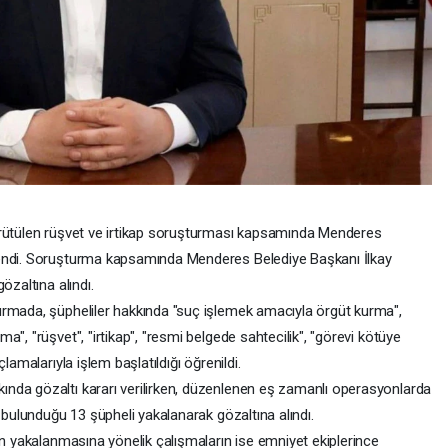
ürütülen rüşvet ve irtikap soruşturması kapsamında Menderes
lendi. Soruşturma kapsamında Menderes Belediye Başkanı İlkay
özaltına alındı.
urmada, şüpheliler hakkında "suç işlemek amacıyla örgüt kurma",
", "rüşvet", "irtikap", "resmi belgede sahtecilik", "görevi kötüye
lamalarıyla işlem başlatıldığı öğrenildi.
nda gözaltı kararı verilirken, düzenlenen eş zamanlı operasyonlarda
 bulunduğu 13 şüpheli yakalanarak gözaltına alındı.
in yakalanmasına yönelik çalışmaların ise emniyet ekiplerince