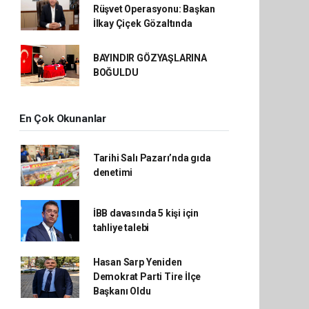
Rüşvet Operasyonu: Başkan
İlkay Çiçek Gözaltında
BAYINDIR GÖZYAŞLARINA
BOĞULDU
En Çok Okunanlar
Tarihi Salı Pazarı’nda gıda
denetimi
İBB davasında 5 kişi için
tahliye talebi
Hasan Sarp Yeniden
Demokrat Parti Tire İlçe
Başkanı Oldu