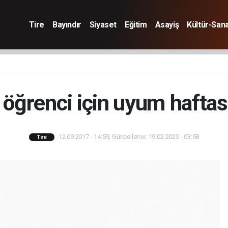
Tire
Bayındır
Siyaset
Eğitim
Asayiş
Kültür-San
 öğrenci için uyum haftası
12.09.2017 - 14:59, Güncelleme: 19.02.2023 - 03:58
Tire