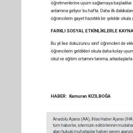
öğretmenlerine uyum sağlamaya başladılar. Sı
anlamına geliyor bu hafta. Daha ilk dakikala
öğrencilerin gayet hazırlıklı bir şekilde okula
FARKLI SOSYAL ETKİNLİKLERLE KAY
Bu yıl lise dokuzuncu sınıf öğrencileri de 
öğrencilerin geldikleri okula daha kolay u
okul ve eğitim ortamını tanıma, arkadaşlarl
HABER: Kamuran KIZILBOĞA
Anadolu Ajansı (AA), İhlas Haber Ajansı (İHA
tüm haberler, sitemizin editörlerinin müdaha
alan hukuki muhataplar haberi geçen ajanslar