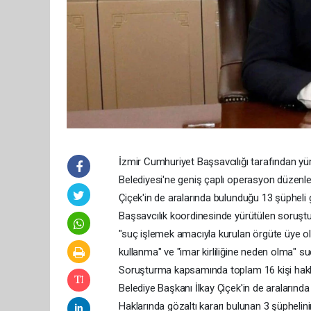
İzmir Cumhuriyet Başsavcılığı tarafından y
Belediyesi'ne geniş çaplı operasyon düzen
Çiçek'in de aralarında bulunduğu 13 şüpheli g
Başsavcılık koordinesinde yürütülen soruşt
"suç işlemek amacıyla kurulan örgüte üye olma
kullanma" ve "imar kirliliğine neden olma" suç
Soruşturma kapsamında toplam 16 kişi hakkı
Belediye Başkanı İlkay Çiçek'in de aralarında
Haklarında gözaltı kararı bulunan 3 şüphelin