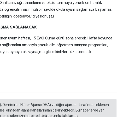
nıflarını, öğretmenlerini ve okulu tanımaya yönelik ön hazırlık
rda öğrencilerimizin hızlı bir şekilde okula uyum sağlamaya başlaması
 geldiğini gösteriyor." diye konuştu.
NAŞMA SAĞLANACAK
eklenen uyum haftası, 15 Eylül Cuma günü sona erecek. Hafta boyunca
yum sağlamaları amacıyla çocuk-aile-öğretmen tanışma programları,
a oyun oynayarak kaynaşma gibi etkinlikler düzenlenecek.
), Demirören Haber Ajansı (DHA) ve diğer ajanslar tarafından eklenen
lesi olmadan ajans kanallarından çekilmektedir. Bu haberlerde yer
 olup sitemizin hiç bir editörü sorumlu tutulamaz...