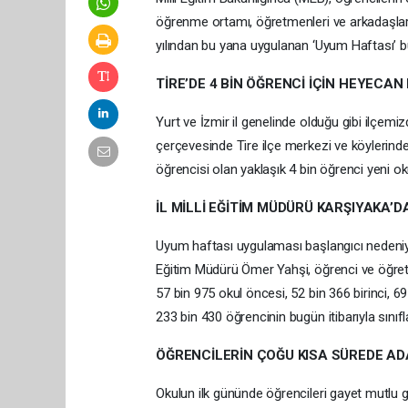
öğrenme ortamı, öğretmenleri ve arkadaşlar
yılından bu yana uygulanan ‘Uyum Haftası’ b
TİRE’DE 4 BİN ÖĞRENCİ İÇİN HEYECAN
Yurt ve İzmir il genelinde olduğu gibi ilçemi
çerçevesinde Tire ilçe merkezi ve köylerinde 
öğrencisi olan yaklaşık 4 bin öğrenci yeni okul
İL MİLLİ EĞİTİM MÜDÜRÜ KARŞIYAKA’
Uyum haftası uygulaması başlangıcı nedeniyle
Eğitim Müdürü Ömer Yahşi, öğrenci ve öğretm
57 bin 975 okul öncesi, 52 bin 366 birinci, 
233 bin 430 öğrencinin bugün itibarıyla sınıflar
ÖĞRENCİLERİN ÇOĞU KISA SÜREDE A
Okulun ilk gününde öğrencileri gayet mutlu gö