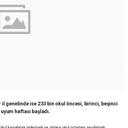
 il genelinde ise 233 bin okul öncesi, birinci, beşinci
uyum haftası başladı.
 okul kaygılarını gidermek ve onlara okul ortamını sevdirmek,