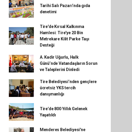
Tarihi Salı Pazarı’nda gıda
denetimi
Tire'de Kırsal Kalkınma
Hamlesi: Tire'ye 20 Bin
Metrekare Kilit Parke Taşı
Desteği
A. Kadir Uğurlu, Halk
Günü’nde Vatandaşların Sorun
ve Taleplerini Dinledi
Tire Belediyesi’nden gençlere
ücretsiz YKS tercih
danışmanlığı
Tire’de 800 Yıllık Gelenek
Yaşatıldı
Menderes Belediyesi'ne