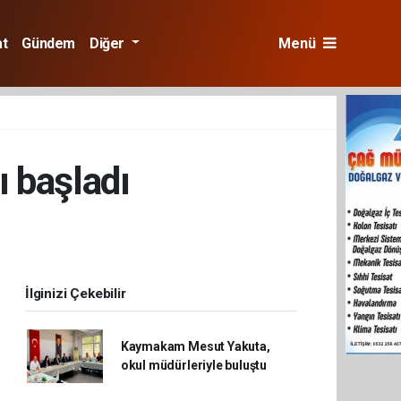
at
Gündem
Diğer
Menü
 başladı
İlginizi Çekebilir
Kaymakam Mesut Yakuta,
okul müdürleriyle buluştu