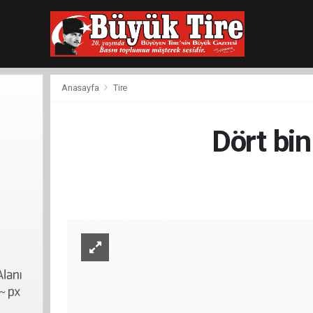
meritking
giriş
kingroyal
giriş
Anasayfa
Tire
Dört bin