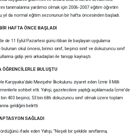
ını tanımalarına yardımcı olmak için 2006-2007 eğitim öğretim
u yıl da normal eğitim sezonunun bir hafta öncesinden başladı.
 BİR HAFTA ÖNCE BAŞLADI
zde de 11 Eylül Pazartesi günü itibarı ile başlayan uygulama
bulunan okul öncesi, birinci sınıf, beşinci sınıf ve dokuzuncu sınıf
larına gidip yeni arkadaşları ile tanışıp kaynaştı.
DA ÖĞRENCİLERLE BULUŞTU
 Karşıyaka'daki Mavişehir İlkokulunu ziyaret eden İzmir İl Milli
enlerle sohbet etti. Yahşi, gazetecilere yaptığı açıklamada İzmir'de
69 bin 403 beşinci, 53 bin 686 dokuzuncu sınıf olmak üzere toplam
ına geldiğini belirtti.
DAPTASYON SAĞLADI
rdüğünü ifade eden Yahşi, "Neşeli bir şekilde sınıflarına,