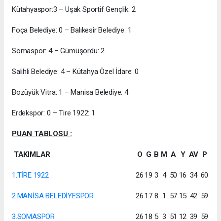
Kütahyaspor:3 – Uşak Sportif Gençlik: 2
Foça Belediye: 0 – Balıkesir Belediye: 1
Somaspor: 4 – Gümüşordu: 2
Salihli Belediye: 4 – Kütahya Özel İdare: 0
Bozüyük Vitra: 1 – Manisa Belediye: 4
Erdekspor: 0 – Tire 1922: 1
PUAN TABLOSU :
TAKIMLAR
O
G
B
M
A
Y
AV
P
1.TİRE 1922
26
19
3
4
50
16
34
60
2.MANİSA BELEDİYESPOR
26
17
8
1
57
15
42
59
3.SOMASPOR
26
18
5
3
51
12
39
59