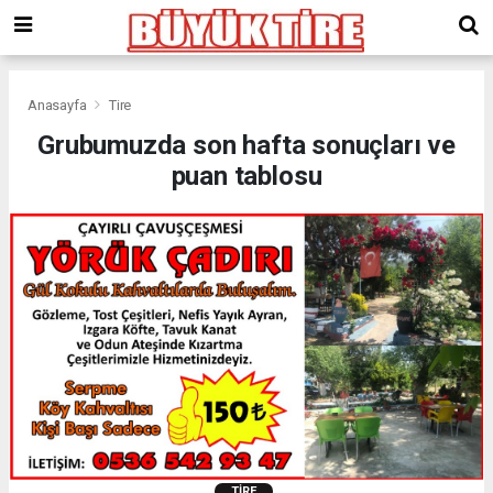
meritking
giriş
kingroyal
giriş
Anasayfa
Tire
Grubumuzda son hafta sonuçları ve
puan tablosu
TIRE