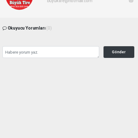
buyuktire@hotmail.com
Okuyucu Yorumları
(0)
Gönder
Yorum yazarak Topluluk Kuralları’nı kabul etmiş bulunuyor ve buyuktire.com
sitesine yaptığınız yorumunuzla ilgili doğrudan veya dolaylı tüm sorumluluğu tek
başınıza üstleniyorsunuz. Yazılan tüm yorumlardan site yönetimi hiçbir şekilde
sorumlu tutulamaz.
Anasayfa
Siyaset
Hasan Sarp Yeniden Demokrat
Parti Tire İlçe Başkanı Oldu