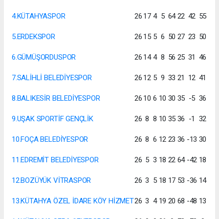
4.KÜTAHYASPOR
26
17
4
5
64
22
42
55
5.ERDEKSPOR
26
15
5
6
50
27
23
50
6.GÜMÜŞORDUSPOR
26
14
4
8
56
25
31
46
7.SALİHLİ BELEDİYESPOR
26
12
5
9
33
21
12
41
8.BALIKESİR BELEDİYESPOR
26
10
6
10
30
35
-5
36
9.UŞAK SPORTİF GENÇLİK
26
8
8
10
35
36
-1
32
10.FOÇA BELEDİYESPOR
26
8
6
12
23
36
-13
30
11.EDREMİT BELEDİYESPOR
26
5
3
18
22
64
-42
18
12.BOZÜYÜK VİTRASPOR
26
3
5
18
17
53
-36
14
13.KÜTAHYA ÖZEL İDARE KÖY HİZMET
26
3
4
19
20
68
-48
13