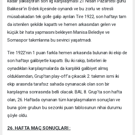
kadar yaklaştıran son lig karşılaşması 21 Nisan Pazartesi günü
Balıkesir’in Erdek ilçesinde oynandı ve bu zorlu ve stresli
müsabakadan tek golle galip ayrılan Tire 1922, son haftayı tam
da istenilen şekilde kapattı ve hemen arkasından gelen ve
küçük bir hata yapmasını bekleyen Manisa Belediye ve
Somaspor takımlarına bu sevinci yaşatmadı.
Tire 1922’nin 1 puan farkla hemen arkasında bulunan iki ekip de
son haftayı galibiyetle kapattı. Bu iki rakip, birbirleri ile
oynadıkları karşılaşmalarda da karşılıklı galibiyet almış
olduklarından, Grup’tan play-off’a çıkacak 2. takımın ismi iki
ekip arasında tarafsız sahada oynanacak olan son bir
karşılaşma sonrasında belli olacak. BAL 8. Grup’ta son hafta
olan, 26. Haftada oynanan tüm karşılaşmaların sonuçları ve
buna göre grubun bu sezonki puan tablosunun nihai durumu
şöyle oldu.
26. HAFTA MAÇ SONUÇLARI :