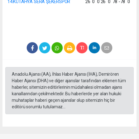
14.KÜTAHYA SERA ŞEKERSPOR
26
0
0
26
0
78
-78
0
Anadolu Ajansı (AA), İhlas Haber Ajansı (İHA), Demirören
Haber Ajansı (DHA) ve diğer ajanslar tarafından eklenen tüm
haberler, sitemizin editörlerinin müdahalesi olmadan ajans
kanallarından çekilmektedir. Bu haberlerde yer alan hukuki
muhataplar haberi geçen ajanslar olup sitemizin hiç bir
editörü sorumlu tutulamaz...