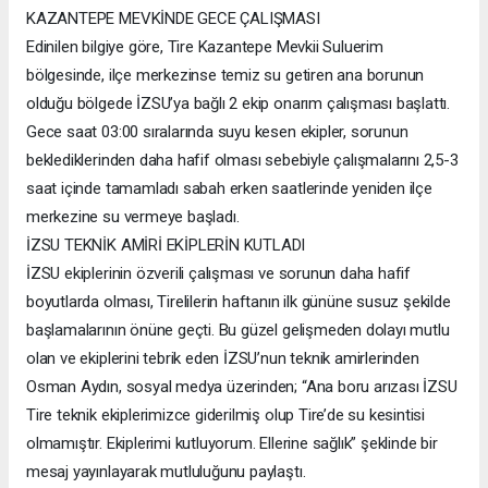
KAZANTEPE MEVKİNDE GECE ÇALIŞMASI
Edinilen bilgiye göre, Tire Kazantepe Mevkii Suluerim
bölgesinde, ilçe merkezinse temiz su getiren ana borunun
olduğu bölgede İZSU’ya bağlı 2 ekip onarım çalışması başlattı.
Gece saat 03:00 sıralarında suyu kesen ekipler, sorunun
beklediklerinden daha hafif olması sebebiyle çalışmalarını 2,5-3
saat içinde tamamladı sabah erken saatlerinde yeniden ilçe
merkezine su vermeye başladı.
İZSU TEKNİK AMİRİ EKİPLERİN KUTLADI
İZSU ekiplerinin özverili çalışması ve sorunun daha hafif
boyutlarda olması, Tirelilerin haftanın ilk gününe susuz şekilde
başlamalarının önüne geçti. Bu güzel gelişmeden dolayı mutlu
olan ve ekiplerini tebrik eden İZSU’nun teknik amirlerinden
Osman Aydın, sosyal medya üzerinden; “Ana boru arızası İZSU
Tire teknik ekiplerimizce giderilmiş olup Tire’de su kesintisi
olmamıştır. Ekiplerimi kutluyorum. Ellerine sağlık” şeklinde bir
mesaj yayınlayarak mutluluğunu paylaştı.