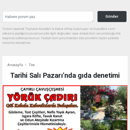
Gönder
Yorum yazarak Topluluk Kuralları’nı kabul etmiş bulunuyor ve buyuktire.com
sitesine yaptığınız yorumunuzla ilgili doğrudan veya dolaylı tüm sorumluluğu tek
başınıza üstleniyorsunuz. Yazılan tüm yorumlardan site yönetimi hiçbir şekilde
sorumlu tutulamaz.
Anasayfa
Tire
Tarihi Salı Pazarı’nda gıda denetimi