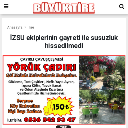
meritking
giriş
kingroyal
giriş
Anasayfa
Tire
İZSU ekiplerinin gayreti ile susuzluk
hissedilmedi
TIRE