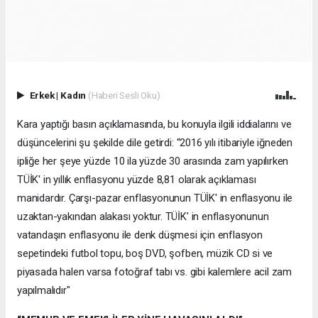
Erkek
|
Kadın
(Haberi Sesli Oku)
Kara yaptığı basın açıklamasında, bu konuyla ilgili iddialarını ve
düşüncelerini şu şekilde dile getirdi: “2016 yılı itibariyle iğneden
ipliğe her şeye yüzde 10 ila yüzde 30 arasında zam yapılırken
TÜİK' in yıllık enflasyonu yüzde 8,81 olarak açıklaması
manidardır. Çarşı-pazar enflasyonunun TÜİK' in enflasyonu ile
uzaktan-yakından alakası yoktur. TÜİK' in enflasyonunun
vatandaşın enflasyonu ile denk düşmesi için enflasyon
sepetindeki futbol topu, boş DVD, şofben, müzik CD si ve
piyasada halen varsa fotoğraf tabı vs. gibi kalemlere acil zam
yapılmalıdır"