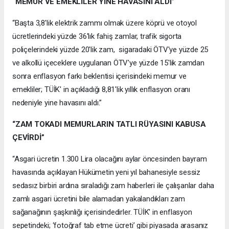
“MEMUR VE EMEKLİLER YİNE HAVASINI ALDI”
“Başta 3,8'lik elektrik zammı olmak üzere köprü ve otoyol
ücretlerindeki yüzde 36'lık fahiş zamlar, trafik sigorta
poliçelerindeki yüzde 20'lik zam, sigaradaki ÖTV'ye yüzde 25
ve alkollü içeceklere uygulanan ÖTV'ye yüzde 15'lik zamdan
sonra enflasyon farkı beklentisi içerisindeki memur ve
emekliler; TÜİK' in açıkladığı 8,81'lik yıllık enflasyon oranı
nedeniyle yine havasını aldı.”
“ZAM TOKADI MEMURLARIN TATLI RÜYASINI KABUSA
ÇEVİRDİ”
“Asgari ücretin 1.300 Lira olacağını aylar öncesinden bayram
havasında açıklayan Hükümetin yeni yıl bahanesiyle sessiz
sedasız birbiri ardına sıraladığı zam haberleri ile çalışanlar daha
zamlı asgari ücretini bile alamadan yakalandıkları zam
sağanağının şaşkınlığı içerisindedirler. TÜİK' in enflasyon
sepetindeki; ‘fotoğraf tab etme ücreti’ gibi piyasada arasanız