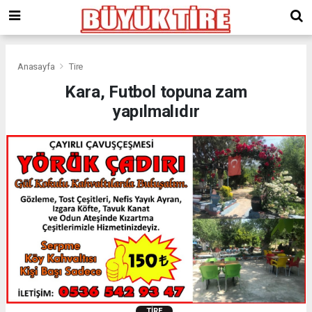
meritking
giriş
kingroyal
giriş
Anasayfa
Tire
Kara, Futbol topuna zam
yapılmalıdır
TIRE