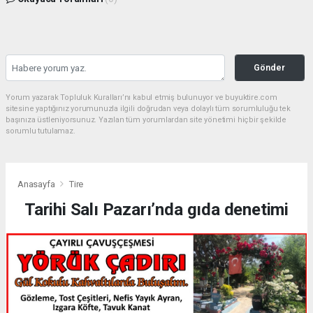
Gönder
Yorum yazarak Topluluk Kuralları’nı kabul etmiş bulunuyor ve buyuktire.com
sitesine yaptığınız yorumunuzla ilgili doğrudan veya dolaylı tüm sorumluluğu tek
başınıza üstleniyorsunuz. Yazılan tüm yorumlardan site yönetimi hiçbir şekilde
sorumlu tutulamaz.
Anasayfa
Tire
Tarihi Salı Pazarı’nda gıda denetimi