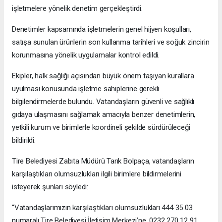
işletmelere yönelik denetim gerçekleştirdi.
Denetimler kapsamında işletmelerin genel hijyen koşulları,
satışa sunulan ürünlerin son kullanma tarihleri ve soğuk zincirin
korunmasına yönelik uygulamalar kontrol edildi.
Ekipler, halk sağlığı açısından büyük önem taşıyan kurallara
uyulması konusunda işletme sahiplerine gerekli
bilgilendirmelerde bulundu. Vatandaşların güvenli ve sağlıklı
gıdaya ulaşmasını sağlamak amacıyla benzer denetimlerin,
yetkili kurum ve birimlerle koordineli şekilde sürdürüleceği
bildirildi.
Tire Belediyesi Zabıta Müdürü Tarık Bolpaça, vatandaşların
karşılaştıkları olumsuzlukları ilgili birimlere bildirmelerini
isteyerek şunları söyledi:
“Vatandaşlarımızın karşılaştıkları olumsuzlukları 444 35 03
numaralı Tire Belediyesi İletişim Merkezi’ne, 0232 270 12 91