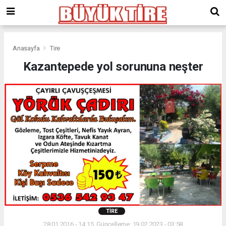
meritking
giriş
kingroyal
giriş
Anasayfa
Tire
Kazantepede yol sorununa neşter
TIRE
28.01.2016 - 14:15, Güncelleme: 19.02.2023 - 03:58