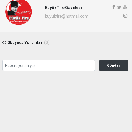
Büyük Tire Gazetesi
buyuktire@hotmail.com
Okuyucu Yorumları
(0)
Gönder
Yorum yazarak Topluluk Kuralları’nı kabul etmiş bulunuyor ve buyuktire.com
sitesine yaptığınız yorumunuzla ilgili doğrudan veya dolaylı tüm sorumluluğu tek
başınıza üstleniyorsunuz. Yazılan tüm yorumlardan site yönetimi hiçbir şekilde
sorumlu tutulamaz.
Anasayfa
Gündem
İBB davasında 5 kişi için tahliye