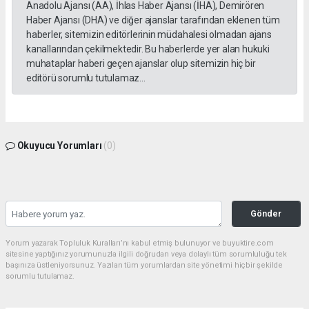
Anadolu Ajansı (AA), İhlas Haber Ajansı (İHA), Demirören
Haber Ajansı (DHA) ve diğer ajanslar tarafından eklenen tüm
haberler, sitemizin editörlerinin müdahalesi olmadan ajans
kanallarından çekilmektedir. Bu haberlerde yer alan hukuki
muhataplar haberi geçen ajanslar olup sitemizin hiç bir
editörü sorumlu tutulamaz...
Okuyucu Yorumları
(0)
Gönder
Yorum yazarak Topluluk Kuralları’nı kabul etmiş bulunuyor ve buyuktire.com
sitesine yaptığınız yorumunuzla ilgili doğrudan veya dolaylı tüm sorumluluğu tek
başınıza üstleniyorsunuz. Yazılan tüm yorumlardan site yönetimi hiçbir şekilde
sorumlu tutulamaz.