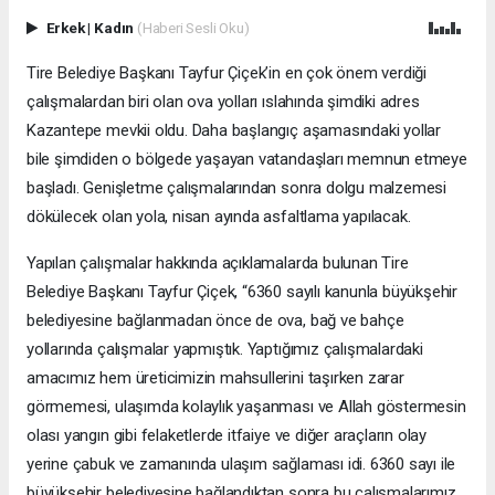
Erkek
|
Kadın
(Haberi Sesli Oku)
Tire Belediye Başkanı Tayfur Çiçek’in en çok önem verdiği
çalışmalardan biri olan ova yolları ıslahında şimdiki adres
Kazantepe mevkii oldu. Daha başlangıç aşamasındaki yollar
bile şimdiden o bölgede yaşayan vatandaşları memnun etmeye
başladı. Genişletme çalışmalarından sonra dolgu malzemesi
dökülecek olan yola, nisan ayında asfaltlama yapılacak.
Yapılan çalışmalar hakkında açıklamalarda bulunan Tire
Belediye Başkanı Tayfur Çiçek, “6360 sayılı kanunla büyükşehir
belediyesine bağlanmadan önce de ova, bağ ve bahçe
yollarında çalışmalar yapmıştık. Yaptığımız çalışmalardaki
amacımız hem üreticimizin mahsullerini taşırken zarar
görmemesi, ulaşımda kolaylık yaşanması ve Allah göstermesin
olası yangın gibi felaketlerde itfaiye ve diğer araçların olay
yerine çabuk ve zamanında ulaşım sağlaması idi. 6360 sayı ile
büyükşehir belediyesine bağlandıktan sonra bu çalışmalarımız