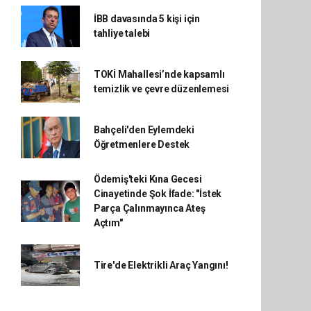
İBB davasında 5 kişi için
tahliye talebi
TOKİ Mahallesi’nde kapsamlı
temizlik ve çevre düzenlemesi
Bahçeli'den Eylemdeki
Öğretmenlere Destek
Ödemiş'teki Kına Gecesi
Cinayetinde Şok İfade: "İstek
Parça Çalınmayınca Ateş
Açtım"
Tire'de Elektrikli Araç Yangını!