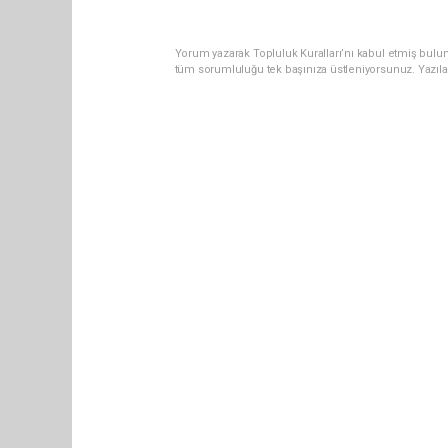
Yorum yazarak Topluluk Kuralları’nı kabul etmiş bulun
tüm sorumluluğu tek başınıza üstleniyorsunuz. Yazıla