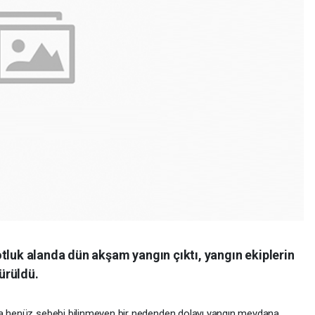
tluk alanda dün akşam yangın çıktı, yangın ekiplerin
ürüldü.
nda henüz sebebi bilinmeyen bir nedenden dolayı yangın meydana