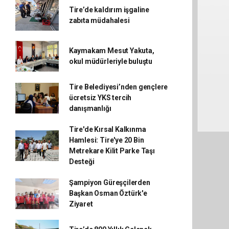
Tire’de kaldırım işgaline
zabıta müdahalesi
Kaymakam Mesut Yakuta,
okul müdürleriyle buluştu
Tire Belediyesi’nden gençlere
ücretsiz YKS tercih
danışmanlığı
Tire'de Kırsal Kalkınma
Hamlesi: Tire'ye 20 Bin
Metrekare Kilit Parke Taşı
Desteği
Şampiyon Güreşçilerden
Başkan Osman Öztürk'e
Ziyaret