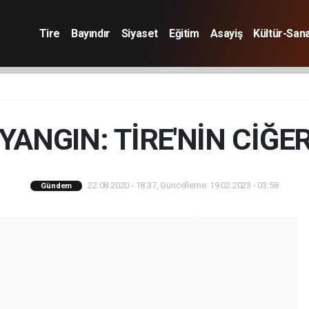
Tire
Bayındır
Siyaset
Eğitim
Asayiş
Kültür-San
ANGIN: TİRE'NİN CİĞER
22.08.2020 - 18:37, Güncelleme: 19.02.2023 - 03:58
Gündem