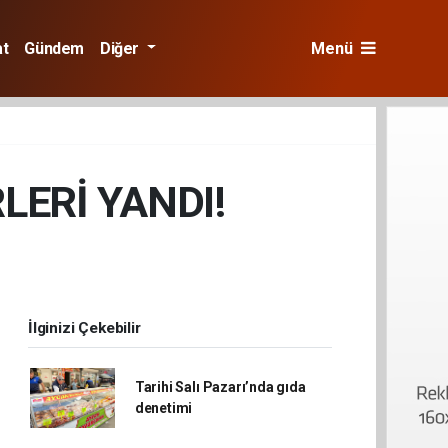
at
Gündem
Diğer
Menü
LERİ YANDI!
İlginizi Çekebilir
Tarihi Salı Pazarı’nda gıda
denetimi