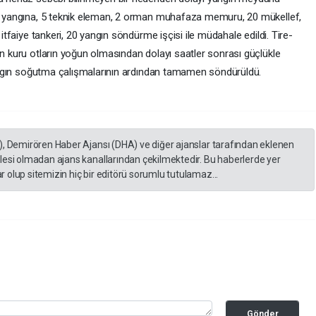
üğü yangına, 5 teknik eleman, 2 orman muhafaza memuru, 20 mükellef,
 itfaiye tankeri, 20 yangın söndürme işçisi ile müdahale edildi. Tire-
ın kuru otların yoğun olmasından dolayı saatler sonrası güçlükle
 yangın soğutma çalışmalarının ardından tamamen söndürüldü.
), Demirören Haber Ajansı (DHA) ve diğer ajanslar tarafından eklenen
lesi olmadan ajans kanallarından çekilmektedir. Bu haberlerde yer
 olup sitemizin hiç bir editörü sorumlu tutulamaz...
Gönder