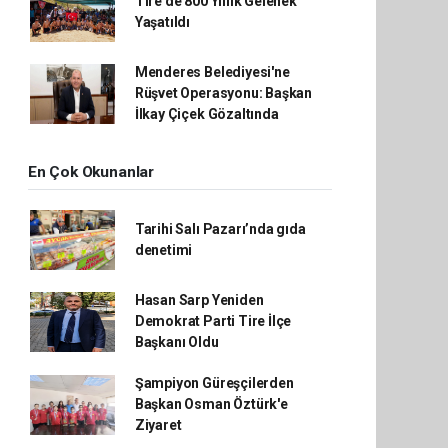
Tire’de 800 Yıllık Gelenek
Yaşatıldı
Menderes Belediyesi'ne
Rüşvet Operasyonu: Başkan
İlkay Çiçek Gözaltında
En Çok Okunanlar
Tarihi Salı Pazarı’nda gıda
denetimi
Hasan Sarp Yeniden
Demokrat Parti Tire İlçe
Başkanı Oldu
Şampiyon Güreşçilerden
Başkan Osman Öztürk'e
Ziyaret