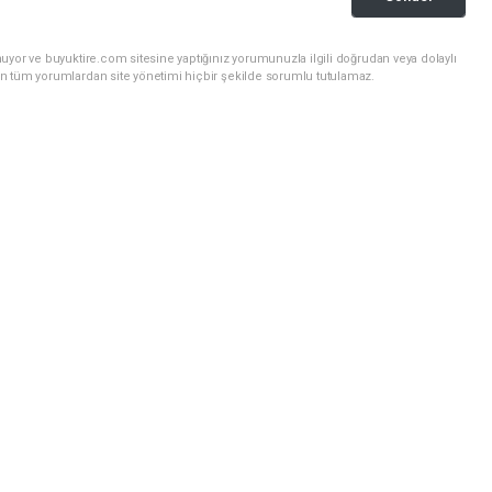
uyor ve buyuktire.com sitesine yaptığınız yorumunuzla ilgili doğrudan veya dolaylı
n tüm yorumlardan site yönetimi hiçbir şekilde sorumlu tutulamaz.