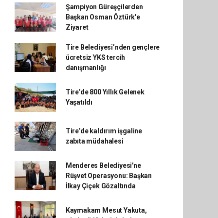
Şampiyon Güreşçilerden
Başkan Osman Öztürk'e
Ziyaret
Tire Belediyesi’nden gençlere
ücretsiz YKS tercih
danışmanlığı
Tire’de 800 Yıllık Gelenek
Yaşatıldı
Tire’de kaldırım işgaline
zabıta müdahalesi
Menderes Belediyesi'ne
Rüşvet Operasyonu: Başkan
İlkay Çiçek Gözaltında
Kaymakam Mesut Yakuta,