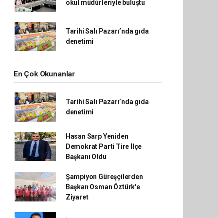
okul müdürleriyle buluştu
Tarihi Salı Pazarı’nda gıda
denetimi
En Çok Okunanlar
Tarihi Salı Pazarı’nda gıda
denetimi
Hasan Sarp Yeniden
Demokrat Parti Tire İlçe
Başkanı Oldu
Şampiyon Güreşçilerden
Başkan Osman Öztürk'e
Ziyaret