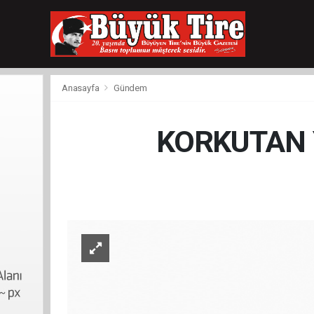
meritking
giriş
kingroyal
giriş
Anasayfa
Gündem
KORKUTAN Y