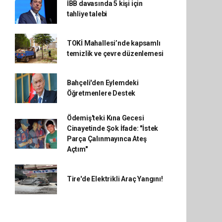
İBB davasında 5 kişi için
tahliye talebi
TOKİ Mahallesi’nde kapsamlı
temizlik ve çevre düzenlemesi
Bahçeli'den Eylemdeki
Öğretmenlere Destek
Ödemiş'teki Kına Gecesi
Cinayetinde Şok İfade: "İstek
Parça Çalınmayınca Ateş
Açtım"
Tire'de Elektrikli Araç Yangını!